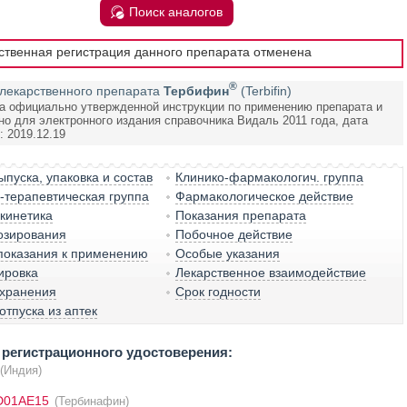
Поиск аналогов
рственная регистрация данного препарата отменена
®
лекарственного препарата
Тербифин
(Terbifin)
а официально утвержденной инструкции по применению препарата и
но для электронного издания справочника Видаль 2011 года, дата
 2019.12.19
пуска, упаковка и состав
Клинико-фармакологич. группа
терапевтическая группа
Фармакологическое действие
кинетика
Показания препарата
озирования
Побочное действие
показания к применению
Особые указания
ировка
Лекарственное взаимодействие
 хранения
Срок годности
отпуска из аптек
регистрационного удостоверения:
(Индия)
D01AE15
(Тербинафин)