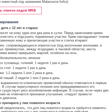
е известный под названием Malassezia furfur).
ь список кодов МКБ
зирования
дети с 12 лет и старше:
носят на кожу один или два раза в сутки. Перед нанесением крема
очистить и подсушить пораженные участки. Крем накладывают тонким
раженную кожу и прилегающие участки и слегка втирают.
иях, сопровождающихся опрелостью (под молочными железами, в
х промежутках, между ягодицами, в паховой области), места
рема можно прикрывать марлей, особенно на ночь.
одолжительность лечения:
з туловища, голеней: 1 неделя 1 раз в день
з стоп: 1 неделя 1 раз в день
жи: 1-2 недели 1 или 2 раза в день
й лишай: 2 недели 1 или 2 раза в день
выраженности клинических проявлений обычно отмечается в первые
. В случае нерегулярного лечения или преждевременного его
 существует риск возобновления инфекции. В случае, если через две
ния не отмечается признаков улучшения, следует провести
 диагноза.
 препарата у лии пожилого возраста
ий предполагать, что для лиц пожилого возраста требуется изменять
 препарата или что у них отмечаются побочные действия,