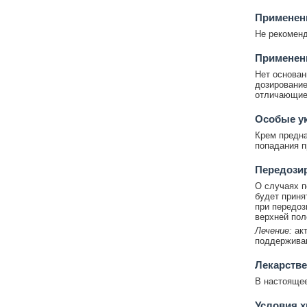
Применени
Не рекоменд
Применен
Нет основан
дозирование
отличающиес
Особые у
Крем предна
попадания п
Передози
О случаях п
будет приня
при передоз
верхней пол
Лечение:
акт
поддержива
Лекарстве
В настоящее
Условия х