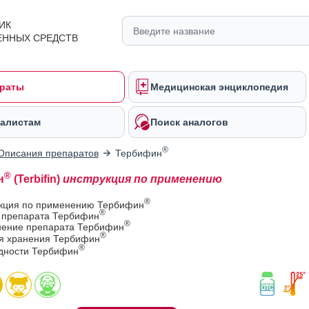
ИК
ЕННЫХ СРЕДСТВ
раты
Медицинская энциклопедия
алистам
Поиск аналогов
®
Описания препаратов
Тербифин
®
н
(Terbifin)
инструкция по применению
®
укция по применению Тербифин
®
в препарата Тербифин
®
ение препарата Тербифин
®
ия хранения Тербифин
®
одности Тербифин