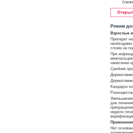
(такж
Открыт
Режим до
Взрослые и 
Препарат на
необходимо 
слоем на по
При инфекц
межпальцевы
нанесения к
Средняя пр
Дерматомико
Дерматомико
Кандидоз ко
Разноцветны
Уменьшение 
дни лечения
прекращения
недели лече
верификацию
Применение
Нет основан
дозирование