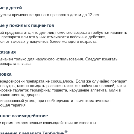
е у детей
уется применение данного препарата детям до 12 лет.
ие у пожилых пациентов
ий предполагать, что для лиц пожилого возраста требуется изменять
 препарата или что у них отмечаются побочные действия,
я от таковых у пациентов более молодого возраста.
казания
значен только для наружного использования. Следует избегать
репарата в глаза.
ровка
ередозировки препарата не сообщалось. Если же случайно препарат
т внутрь, можно ожидать развития таких же побочных явлений, как и
ировке таблеток тербифина: тошнота, нарушение аппетита, боли в
овине живота, диарея.
ивированный уголь, при необходимости - симптоматическая
ющая терапия.
нное взаимодействие
 время лекарственные взаимодействия не известны.
®
ранения препарата Тербифин