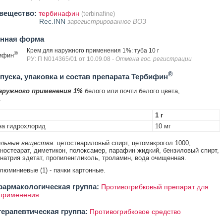
вещество:
тербинафин
(terbinafine)
Rec.INN
зарегистрированное ВОЗ
енная форма
Крем для наружного применения 1%: туба 10 г
®
ифин
РУ: П N014365/01 от 10.09.08
- Отмена гос. регистрации
®
уска, упаковка и состав препарата Тербифин
аружного применения 1%
белого или почти белого цвета,
.
1 г
а гидрохлорид
10 мг
льные вещества
: цетостеариловый спирт, цетомакрогол 1000,
ностеарат, диметикон, полоксамер, парафин жидкий, бензиловый спирт,
натрия эдетат, пропиленгликоль, троламин, вода очищенная.
алюминиевые (1) - пачки картонные.
армакологическая группа:
Противогрибковый препарат для
 применения
ерапевтическая группа:
Противогрибковое средство