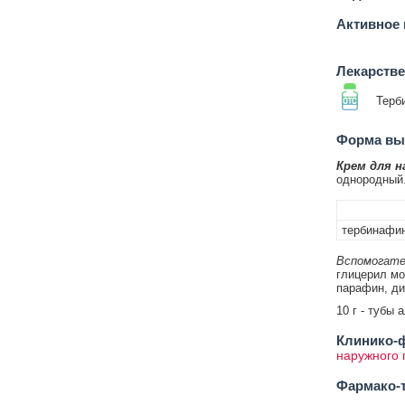
Активное 
Лекарств
Терб
Форма вып
Крем для н
однородный
тербинафин
Вспомогате
глицерил мо
парафин, ди
10 г - тубы 
Клинико-ф
наружного
Фармако-т