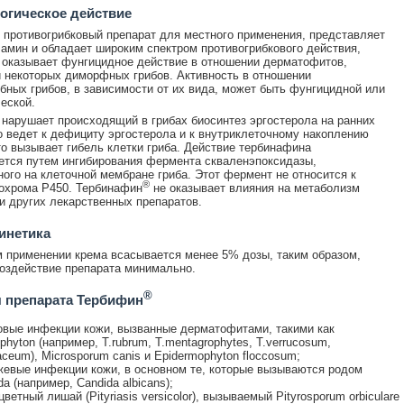
огическое действие
 противогрибковый препарат для местного применения, представляет
амин и обладает широким спектром противогрибкового действия,
оказывает фунгицидное действие в отношении дерматофитов,
 некоторых диморфных грибов. Активность в отношении
ных грибов, в зависимости от их вида, может быть фунгицидной или
еской.
нарушает происходящий в грибах биосинтез эргостерола на ранних
о ведет к дефициту эргостерола и к внутриклеточному накоплению
то вызывает гибель клетки гриба. Действие тербинафина
тся путем ингибирования фермента скваленэпоксидазы,
ого на клеточной мембране гриба. Этот фермент не относится к
®
охрома Р450. Тербинафин
не оказывает влияния на метаболизм
и других лекарственных препаратов.
инетика
 применении крема всасывается менее 5% дозы, таким образом,
оздействие препарата минимально.
®
 препарата Тербифин
овые инфекции кожи, вызванные дерматофитами, такими как
ophyton (например, T.rubrum, T.mentagrophytes, T.verrucosum,
laceum), Microsporum canis и Epidermophyton floccosum;
евые инфекции кожи, в основном те, которые вызываются родом
da (например, Candida albicans);
цветный лишай (Pityriasis versicolor), вызываемый Pityrosporum orbiculare