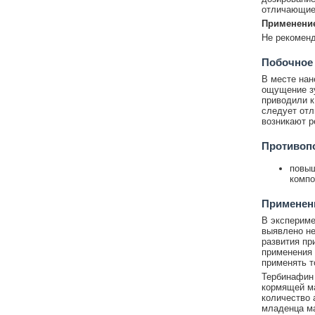
отличающиес
Применение
Не рекоменд
Побочное
В месте нан
ощущение зу
приводили к
следует отл
возникают р
Противоп
повыш
компо
Применени
В экспериме
выявлено не
развития пр
применения 
применять т
Тербинафин 
кормящей м
количество 
младенца м