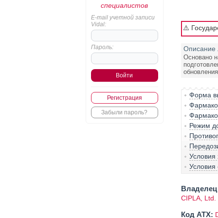
специалистов
E-mail учетной записи
Vidal:
⚠️ Госуда
Пароль:
Описание 
Основано н
подготовле
обновления:
Форма вы
Регистрация
Фармако-
Забыли пароль?
Фармако
Режим д
Противо
Передоз
Условия
Условия 
Владелец 
CIPLA, Ltd.
Код ATX: