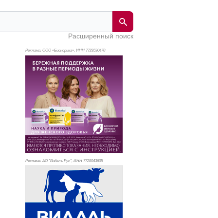
Расширенный поиск
Реклама. ООО «Бионорика», ИНН 772
9590470
Реклама. АО "Видаль Рус", ИНН 772
8043605