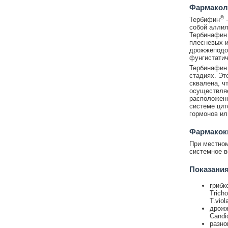
Фармакол
®
Тербифин
-
собой аллил
Тербинафин 
плесневых и
дрожжеподоб
фунгистатич
Тербинафин 
стадиях. Эт
сквалена, ч
осуществляе
расположенн
системе цит
гормонов ил
Фармакок
При местном
системное в
Показания
грибк
Trich
T.vio
дрожж
Candi
разно