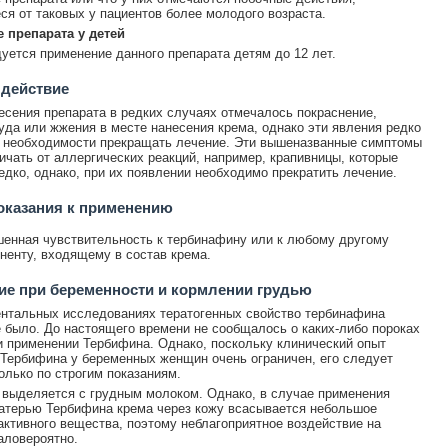
я от таковых у пациентов более молодого возраста.
 препарата у детей
уется применение данного препарата детям до 12 лет.
 действие
есения препарата в редких случаях отмечалось покраснение,
да или жжения в месте нанесения крема, однако эти явления редко
 необходимости прекращать лечение. Эти вышеназванные симптомы
ичать от аллергических реакций, например, крапивницы, которые
едко, однако, при их появлении необходимо прекратить лечение.
оказания к применению
енная чувствительность к тербинафину или к любому другому
ненту, входящему в состав крема.
е при беременности и кормлении грудью
нтальных исследованиях тератогенных свойство тербинафина
 было. До настоящего времени не сообщалось о каких-либо пороках
и применении Тербифина. Однако, поскольку клинический опыт
Тербифина у беременных женщин очень ограничен, его следует
олько по строгим показаниям.
выделяется с грудным молоком. Однако, в случае применения
атерью Тербифина крема через кожу всасывается небольшое
активного вещества, поэтому неблагоприятное воздействие на
аловероятно.