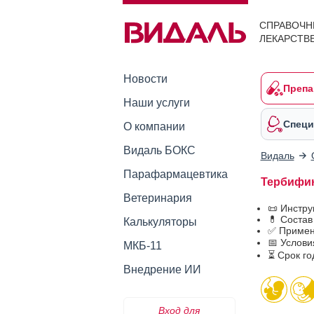
СПРАВОЧН
ЛЕКАРСТВ
Новости
Препа
Наши услуги
Специ
О компании
Видаль БОКС
Видаль
Парафармацевтика
Тербифи
Ветеринария
📜 Инстр
💊 Соста
Калькуляторы
✅ Примен
📅 Услов
МКБ-11
⏳ Срок г
Внедрение ИИ
Вход для