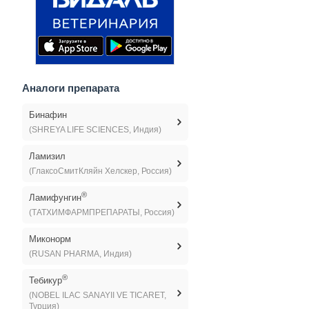
Аналоги препарата
Бинафин
(SHREYA LIFE SCIENCES, Индия)
Ламизил
(ГлаксоСмитКляйн Хелскер, Россия)
®
Ламифунгин
(ТАТХИМФАРМПРЕПАРАТЫ, Россия)
Миконорм
(RUSAN PHARMA, Индия)
®
Тебикур
(NOBEL ILAC SANAYII VE TICARET,
Турция)