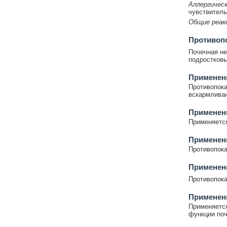
Аллергическ
чувствитель
Общие реак
Противоп
Почечная не
подростковы
Применени
Противопока
вскармливан
Применен
Применяется
Применен
Противопока
Применени
Противопока
Применен
Применяется
функции поч