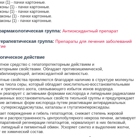
нки (1) - пачки картонные.
коны (1) - пачки картонные.
коны (1) - пачки картонные.
аконы (1) - пачки картонные.
аконы (1) - пачки картонные.
армакологическая группа:
Антиоксидантный препарат
ерапевтическая группа:
Препараты для лечения заболеваний
гие
огическое действие
тное средство с гепатопротекторным действием и
кторными свойствами. Обладает противоишемической,
билизирующей, антиоксидантной активностью.
тные свойства проявляются благодаря наличию в структуре молекулы
на тиола серы, который обладает окислительно-восстановительными
 и третичного азота, связывающего избыток ионов водорода.
н реагирует с активными формами кислорода и липидными радикалами
аженных восстановительных свойств тиольной группы и предупреждает
ие активных форм кислорода путем реактивации антирадикальных
 супероксиддисмутазы, каталазы и глутатионпероксидазы.
ет повреждение и гибель гепатоцитов, снижает степень жировой
и и распространенность центролобулярного некроза печени, активирует
паративной регенерации гепатоцитов, нормализует в них белковый,
 липидный и пигментный обмен. Ускоряет синтез и выделение желчи,
 ее химический состав.