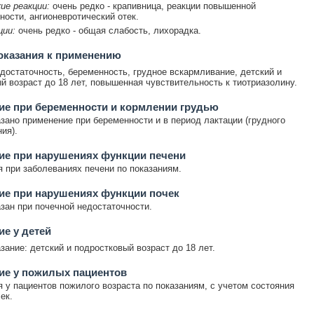
ие реакции:
очень редко - крапивница, реакции повышенной
ности, ангионевротический отек.
ции:
очень редко - общая слабость, лихорадка.
оказания к применению
достаточность, беременность, грудное вскармливание, детский и
й возраст до 18 лет, повышенная чувствительность к тиотриазолину.
е при беременности и кормлении грудью
зано применение при беременности и в период лактации (грудного
ия).
ие при нарушениях функции печени
 при заболеваниях печени по показаниям.
ие при нарушениях функции почек
зан при почечной недостаточности.
е у детей
зание: детский и подростковый возраст до 18 лет.
ие у пожилых пациентов
 у пациентов пожилого возраста по показаниям, с учетом состояния
ек.