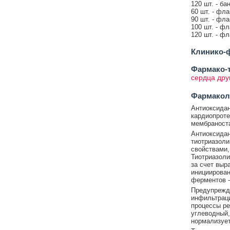
120 шт. - ба
60 шт. - фла
90 шт. - фла
100 шт. - фл
120 шт. - фл
Клинико-ф
Фармако-т
сердца дру
Фармакол
Антиоксидан
кардиопроте
мембраноста
Антиоксидан
тиотриазоли
свойствами,
Тиотриазоли
за счет выр
инициирован
ферментов -
Предупрежда
инфильтраци
процессы ре
углеводный,
нормализует