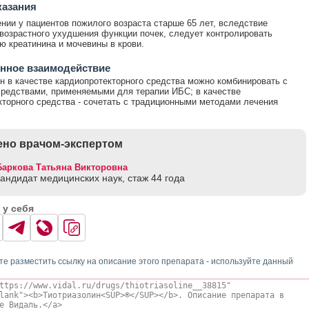
казания
нии у пациентов пожилого возраста старше 65 лет, вследствие
возрастного ухудшения функции почек, следует контролировать
ю креатинина и мочевины в крови.
нное взаимодействие
н в качестве кардиопротекторного средства можно комбинировать с
редствами, применяемыми для терапии ИБС; в качестве
кторного средства - сочетать с традиционными методами лечения
но врачом-экспертом
Баркова Татьяна Викторовна
кандидат медицинских наук, стаж 44 годa
 у себя
те разместить ссылку на описание этого препарата - используйте данный