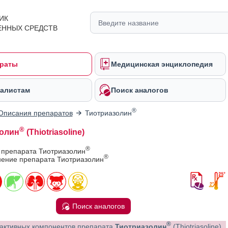
ИК
ЕННЫХ СРЕДСТВ
раты
Медицинская энциклопедия
алистам
Поиск аналогов
®
Описания препаратов
Тиотриазолин
®
олин
(Thiotriasoline)
®
 препарата Тиотриазолин
®
ение препарата Тиотриазолин
Поиск аналогов
®
активных компонентов препарата
Тиотриазолин
(Thiotriasoline)