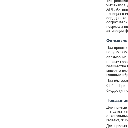
Тиотриазоли
уменьшает у
АТФ. Активи
липидов в и
сердца к ка
сократитель
некроза и и
активации ф
Фармакок
При приеме 
полуабсорбци
связывание 
плазме крови
количестве 
кишки, в не
главным обр
При в/м вве
0.84 ч. При 
биодоступно
Показания
Для приема 
т.ч. алкого
алкогольный
гепатит, жи
Для приема 