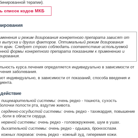
бинированной терапии).
ь список кодов МКБ
зирования
именения и режим дозирования конкретного препарата зависят от
 выпуска и других факторов. Оптимальный режим дозирования
т врач. Следует строго соблюдать соответствие используемой
нной формы конкретного препарата показаниям к применению и
зирования.
ьность курса лечения определяется индивидуально в зависимости от
ечения заболевания.
ют индивидуально, в зависимости от показаний, способа введения и
циента.
 действие
 пищеварительной системы:
очень редко - тошнота, сухость
болочки полости рта, вздутие живота.
 сердечно-сосудистой системы:
очень редко - тахикардия, повышение
, боли в области сердца.
 нервной системы:
очень редко - головокружение, шум в ушах.
 дыхательной системы:
очень редко - одышка, бронхоспазм.
 кожных покровов:
очень редко - кожный зуд, гиперемия кожи.