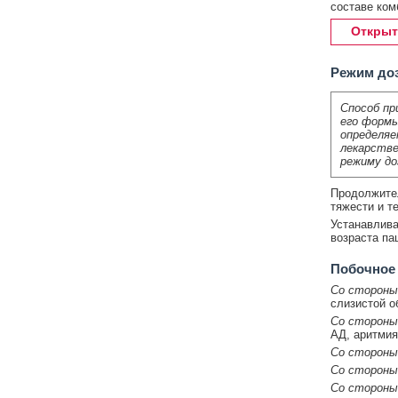
составе ком
Открыт
Режим до
Способ пр
его формы
определяе
лекарстве
режиму до
Продолжител
тяжести и т
Устанавлива
возраста па
Побочное
Со стороны
слизистой о
Со стороны
АД, аритмия
Со стороны
Со стороны
Со стороны