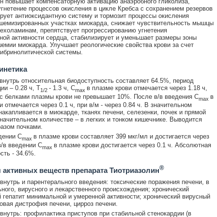
н повышает компенсаторную активацию анаэробного гликолиза,
гнетение процессов окисления в цикле Кребса с сохранением резервов
рует антиоксидантную систему и тормозит процессы окисления
шемизированных участках миокарда, снижает чувствительность мышцы
техоламинам, препятствует прогрессированию угнетения
ной активности сердца, стабилизирует и уменьшает размеры зоны
шемии миокарда. Улучшает реологические свойства крови за счет
ибринолитической системы.
инетика
внутрь относительная биодоступность составляет 64.5%, период
и – 0.28 ч, T
- 1.3 ч, C
в плазме крови отмечается через 1.18 ч,
1/2
max
с белками плазмы крови не превышает 10%. После в/в введения C
в
max
 отмечается через 0.1 ч, при в/м - через 0.84 ч. В значительном
накапливается в миокарде, тканях печени, селезенки, почек и прямой
значительном количестве – в легких и тонком кишечнике. Выводится
азом почками.
дении C
в плазме крови составляет 399 мкг/мл и достигается через
max
в/в введении C
в плазме крови достигается через 0.1 ч. Абсолютная
max
сть - 34.6%.
®
 активных веществ препарата Тиотриазолин
внутрь и парентерального введения: токсические поражения печени, в
льного, вирусного и лекарственного происхождения; хронический
 гепатит минимальной и умеренной активности; хронический вирусный
ровая дистрофия печени, цирроз печени.
внутрь: профилактика приступов при стабильной стенокардии (в