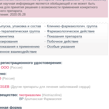
я научная информация является обобщающей и не может быть
на для принятия решения о возможности применения конкретного
ного препарата.
ления: 2020.05.28
пуска, упаковка и состав
Клинико-фармакологич. группа
терапевтическая группа
Фармакологическое действие
кинетика
Показания препарата
озирования
Побочное действие
показания к применению
Особые указания
венное взаимодействие
регистрационного удостоверения:
, ООО
(Россия)
ено:
О
(Россия)
C01EB
(Другие препараты для лечения заболеваний сердца)
вещество:
тиотриазолин
(thiotriazoline)
BP
Британская Фармакопея
енная форма