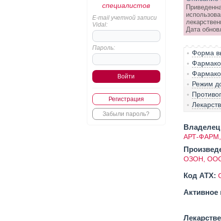
специалистов
Приведенна
использова
E-mail учетной записи
лекарствен
Vidal:
Дата обнов
Пароль:
Форма вы
Фармако-
Фармако
Режим д
Противо
Регистрация
Лекарст
Забыли пароль?
Владелец 
АРТ-ФАРМ
Произвед
ОЗОН, ОО
Код ATX:
Активное 
Лекарств