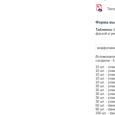
Тиот
Форма вып
Таблетки
б
фаской и ри
морфолиния
Вспомогате
сахароза - 5
10 шт. - упа
10 шт. - упа
10 шт. - упа
10 шт. - упа
10 шт. - упа
30 шт. - упа
30 шт. - упа
30 шт. - упа
30 шт. - упа
30 шт. - упа
60 шт. - бан
90 шт. - бан
100 шт. - ба