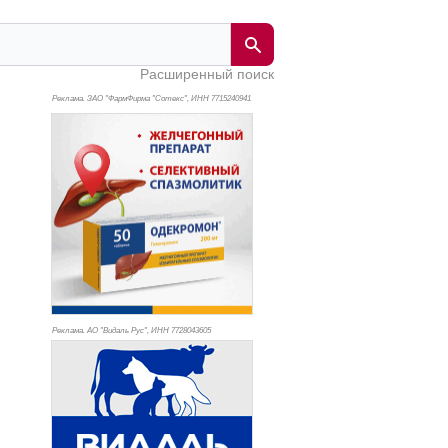
Расширенный поиск
Реклама. ЗАО "ФармФирма "Сотекс", ИНН 771
5240941
Реклама. АО "Видаль Рус", ИНН 772
8043605