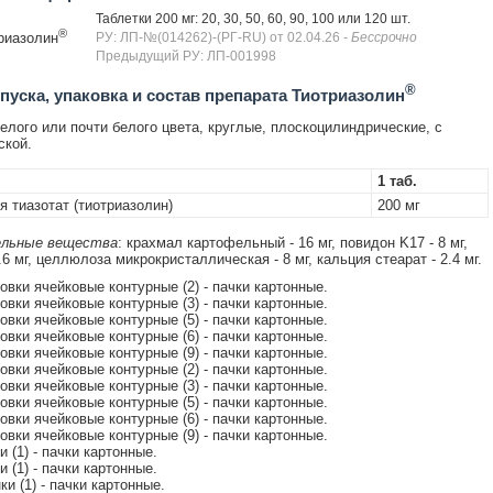
Таблетки 200 мг: 20, 30, 50, 60, 90, 100 или 120 шт.
®
риазолин
РУ: ЛП-№(014262)-(РГ-RU) от 02.04.26
- Бессрочно
Предыдущий РУ: ЛП-001998
®
уска, упаковка и состав препарата Тиотриазолин
елого или почти белого цвета, круглые, плоскоцилиндрические, с
ской.
1 таб.
 тиазотат (тиотриазолин)
200 мг
льные вещества
: крахмал картофельный - 16 мг, повидон K17 - 8 мг,
.6 мг, целлюлоза микрокристаллическая - 8 мг, кальция стеарат - 2.4 мг.
ковки ячейковые контурные (2) - пачки картонные.
ковки ячейковые контурные (3) - пачки картонные.
ковки ячейковые контурные (5) - пачки картонные.
ковки ячейковые контурные (6) - пачки картонные.
ковки ячейковые контурные (9) - пачки картонные.
ковки ячейковые контурные (2) - пачки картонные.
ковки ячейковые контурные (3) - пачки картонные.
ковки ячейковые контурные (5) - пачки картонные.
ковки ячейковые контурные (6) - пачки картонные.
ковки ячейковые контурные (9) - пачки картонные.
ки (1) - пачки картонные.
ки (1) - пачки картонные.
нки (1) - пачки картонные.