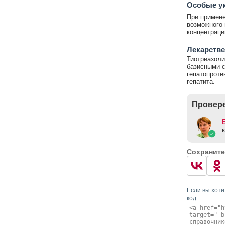
Особые у
При примене
возможного 
концентраци
Лекарстве
Тиотриазоли
базисными с
гепатопроте
гепатита.
Провере
Сохраните
Если вы хоти
код