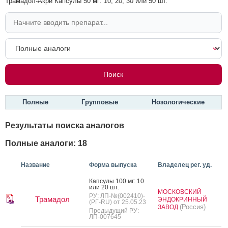
Трамадол-Акри Капсулы 50 мг: 10, 20, 30 или 50 шт.
Полные
Групповые
Нозологические
Результаты поиска аналогов
Полные аналоги: 18
Название
Форма выпуска
Владелец рег. уд.
Кап­су­лы 100 мг: 10
или 20 шт.
МОСКОВСКИЙ
РУ: ЛП-№(002410)-
Трамадол
ЭНДОКРИННЫЙ
(РГ-RU) от 25.05.23
(Россия)
ЗАВОД
Предыдущий РУ:
ЛП-007645