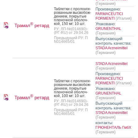
(Германия)
Таб­летки с про­лон­ги­
Произведено:
рован­ным выс­во­бож­
FARMACEUTICI
де­ни­ем, пок­ры­тые
(Италия)
FORMENTI
пле­ноч­ной обо­лоч­
кой, 150 мг: 10 шт.
Упаковано:
®
Трамал
ретард
GRUNENTHAL
РУ: ЛП-№(014690)-
(РГ-RU) от 29.04.26
(Германия)
Предыдущий РУ: П
Выпускающий
N014665/01
контроль качества:
STADA Arzneimittel
(Германия)
STADA Arzneimittel
(Германия)
Произведено:
FARMACEUTICI
Таб­летки с про­лон­ги­
(Италия)
FORMENTI
рован­ным выс­во­бож­
де­ни­ем, пок­ры­тые
Упаковано:
пле­ноч­ной обо­лоч­
GRUNENTHAL
кой, 100 мг: 10 шт.
®
Трамал
ретард
(Германия)
РУ: ЛП-№(014690)-
Выпускающий
(РГ-RU) от 29.04.26
контроль качества:
Предыдущий РУ: П
STADA Arzneimittel
N014665/01
(Германия)
контакты:
ГРЮНЕНТАЛЬ ГмбХ
(Германия)