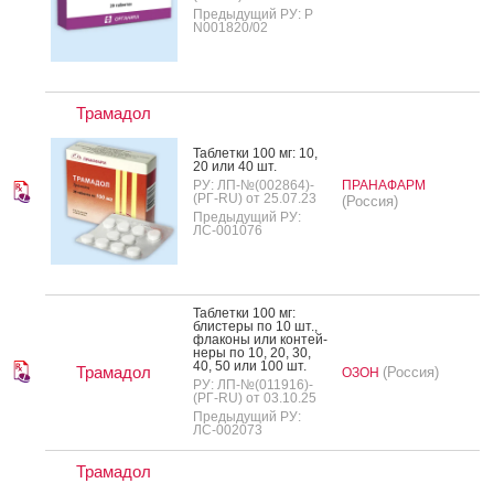
Предыдущий РУ: Р
N001820/02
Трамадол
Таб­летки 100 мг: 10,
20 или 40 шт.
РУ: ЛП-№(002864)-
ПРАНАФАРМ
(РГ-RU) от 25.07.23
(Россия)
Предыдущий РУ:
ЛС-001076
Таб­летки 100 мг:
блис­те­ры по 10 шт.,
фла­коны или кон­тей­
не­ры по 10, 20, 30,
40, 50 или 100 шт.
Трамадол
(Россия)
ОЗОН
РУ: ЛП-№(011916)-
(РГ-RU) от 03.10.25
Предыдущий РУ:
ЛС-002073
Трамадол