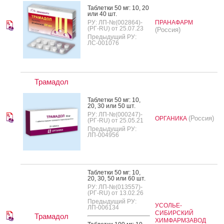
Таб­летки 50 мг: 10, 20
или 40 шт.
РУ: ЛП-№(002864)-
ПРАНАФАРМ
(РГ-RU) от 25.07.23
(Россия)
Предыдущий РУ:
ЛС-001076
Трамадол
Таб­летки 50 мг: 10,
20, 30 или 50 шт.
РУ: ЛП-№(000247)-
(Россия)
ОРГАНИКА
(РГ-RU) от 25.05.21
Предыдущий РУ:
ЛП-004956
Таб­летки 50 мг: 10,
20, 30, 50 или 60 шт.
РУ: ЛП-№(013557)-
(РГ-RU) от 13.02.26
Предыдущий РУ:
УСОЛЬЕ-
ЛП-006134
СИБИРСКИЙ
Трамадол
ХИМФАРМЗАВОД