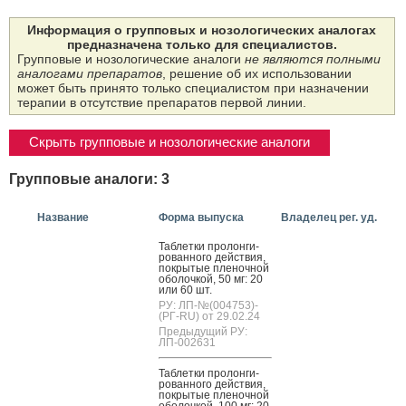
Информация о групповых и нозологических аналогах
предназначена только для специалистов.
Групповые и нозологические аналоги
не являются полными
аналогами препаратов
, решение об их использовании
может быть принято только специалистом при назначении
терапии в отсутствие препаратов первой линии.
Скрыть групповые и нозологические аналоги
Групповые аналоги: 3
Название
Форма выпуска
Владелец рег. уд.
Таб­летки про­лон­ги­
рован­но­го дей­ствия,
пок­ры­тые пле­ноч­ной
обо­лоч­кой, 50 мг: 20
или 60 шт.
РУ: ЛП-№(004753)-
(РГ-RU) от 29.02.24
Предыдущий РУ:
ЛП-002631
Таб­летки про­лон­ги­
рован­но­го дей­ствия,
пок­ры­тые пле­ноч­ной
обо­лоч­кой, 100 мг: 20