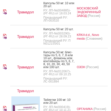
Кап­су­лы 50 мг: 10 или
20 шт.
МОСКОВСКИЙ
РУ: ЛП-№(004885)-
Трамадол
ЭНДОКРИННЫЙ
(РГ-RU) от 18.03.24
(Россия)
ЗАВОД
Предыдущий РУ:
ЛП-003520
Кап­су­лы 50 мг: 20 шт.
РУ: ЛП-№(003290)-
KRKA d.d., Novo
Трамадол
(РГ-RU) от 28.09.23
(Словения)
mesto
Предыдущий РУ: П
N012155/01
Кап­су­лы 50 мг: блис­
те­ры по 5, 6, 7, 8 или
10 шт., фла­коны или
кон­тей­не­ры по 5, 6, 7,
8, 10, 20, 30, 40, 50
Трамадол
(Россия)
или 100 шт.
ОЗОН
РУ: ЛП-№(012067)-
(РГ-RU) от 09.10.25
Предыдущий РУ:
ЛС-001884
Трамадол
Таб­летки 100 мг: 10
или 20 шт.
РУ: ЛП-№(000419)-
(Россия)
ОРГАНИКА
(РГ-RU) от 10.11.21