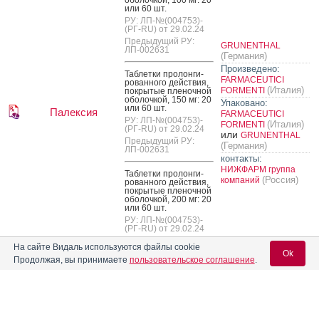
или 60 шт.
РУ: ЛП-№(004753)-
(РГ-RU) от 29.02.24
Предыдущий РУ:
GRUNENTHAL
ЛП-002631
(Германия)
Произведено:
Таб­летки про­лон­ги­
FARMACEUTICI
рован­но­го дей­ствия,
(Италия)
FORMENTI
пок­ры­тые пле­ноч­ной
обо­лоч­кой, 150 мг: 20
Упаковано:
или 60 шт.
Палексия
FARMACEUTICI
РУ: ЛП-№(004753)-
(Италия)
FORMENTI
(РГ-RU) от 29.02.24
или
GRUNENTHAL
Предыдущий РУ:
(Германия)
ЛП-002631
контакты:
НИЖФАРМ группа
Таб­летки про­лон­ги­
(Россия)
компаний
рован­но­го дей­ствия,
пок­ры­тые пле­ноч­ной
обо­лоч­кой, 200 мг: 20
или 60 шт.
РУ: ЛП-№(004753)-
(РГ-RU) от 29.02.24
Предыдущий РУ:
На сайте Видаль используются файлы cookie
ЛП-002631
Ok
Продолжая, вы принимаете
пользовательское соглашение
.
Таб­летки про­лон­ги­
рован­но­го дей­ствия,
пок­ры­тые пле­ноч­ной
обо­лоч­кой, 250 мг: 20
Вход для специалистов
или 60 шт.