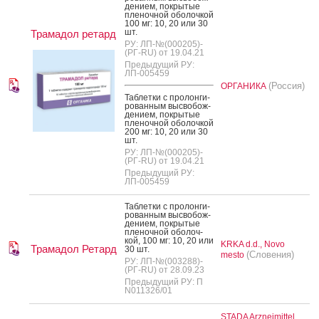
де­ни­ем, пок­ры­тые
пле­ноч­ной обо­лоч­кой
100 мг: 10, 20 или 30
шт.
Трамадол ретард
РУ: ЛП-№(000205)-
(РГ-RU) от 19.04.21
Предыдущий РУ:
ЛП-005459
(Россия)
ОРГАНИКА
Таб­летки с про­лон­ги­
рован­ным выс­во­бож­
де­ни­ем, пок­ры­тые
пле­ноч­ной обо­лоч­кой
200 мг: 10, 20 или 30
шт.
РУ: ЛП-№(000205)-
(РГ-RU) от 19.04.21
Предыдущий РУ:
ЛП-005459
Таб­летки с про­лон­ги­
рован­ным выс­во­бож­
де­ни­ем, пок­ры­тые
пле­ноч­ной обо­лоч­
кой, 100 мг: 10, 20 или
KRKA d.d., Novo
Трамадол Ретард
30 шт.
(Словения)
mesto
РУ: ЛП-№(003288)-
(РГ-RU) от 28.09.23
Предыдущий РУ: П
N011326/01
STADA Arzneimittel