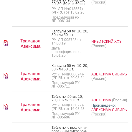
Таб­летки 100 мг: 10,
(Россия)
20, 30, 50 или 60 шт.
РУ: ЛП-№(013557)-
(РГ-RU) от 13.02.26
Предыдущий РУ:
ЛП-006134
Кап­су­лы 50 мг: 10, 20,
30 или 50 шт.
РУ: ЛП-005723 от
Трамадол
ИРБИТСКИЙ ХФЗ
14.08.19
Авексима
(Россия)
Дата
переоформления:
15.01.25
Кап­су­лы 50 мг: 10, 20,
30 или 50 шт.
Трамадол
РУ: ЛП-№(006624)-
АВЕКСИМА СИБИРЬ
(РГ-RU) от 20.08.24
Авексима
(Россия)
Предыдущий РУ:
ЛП-005711
Таб­летки 50 мг: 10,
(Россия)
20, 30 или 50 шт.
АВЕКСИМА
Трамадол
РУ: ЛП-№(003022)-
Произведено:
(РГ-RU) от 16.08.23
Авексима
АВЕКСИМА СИБИРЬ
Предыдущий РУ:
(Россия)
ЛП-005696
Таб­летки с про­лон­ги­
рован­ным выс­во­бож­