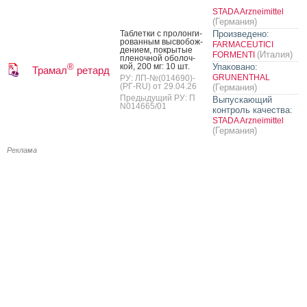
STADA Arzneimittel
(Германия)
Таб­летки с про­лон­ги­
Произведено:
рован­ным выс­во­бож­
FARMACEUTICI
де­ни­ем, пок­ры­тые
(Италия)
FORMENTI
пле­ноч­ной обо­лоч­
кой, 200 мг: 10 шт.
Упаковано:
®
Трамал
ретард
GRUNENTHAL
РУ: ЛП-№(014690)-
(РГ-RU) от 29.04.26
(Германия)
Предыдущий РУ: П
Выпускающий
N014665/01
контроль качества:
STADA Arzneimittel
(Германия)
Реклама