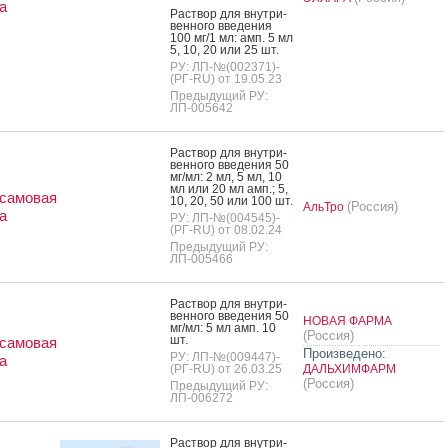
а
Рас­твор для внут­ри­
вен­но­го вве­дения
100 мг/1 мл: амп. 5 мл
5, 10, 20 или 25 шт.
РУ: ЛП-№(002371)-
(РГ-RU) от 19.05.23
Предыдущий РУ:
ЛП-005642
Рас­твор для внут­ри­
вен­но­го вве­дения 50
мг/мл: 2 мл, 5 мл, 10
мл или 20 мл амп.; 5,
самовая
10, 20, 50 или 100 шт.
(Россия)
АльТро
а
РУ: ЛП-№(004545)-
(РГ-RU) от 08.02.24
Предыдущий РУ:
ЛП-005466
Рас­твор для внут­ри­
вен­но­го вве­дения 50
НОВАЯ ФАРМА
мг/мл: 5 мл амп. 10
(Россия)
шт.
самовая
Произведено:
РУ: ЛП-№(009447)-
а
(РГ-RU) от 26.03.25
ДАЛЬХИМФАРМ
(Россия)
Предыдущий РУ:
ЛП-006272
Рас­твор для внут­ри­