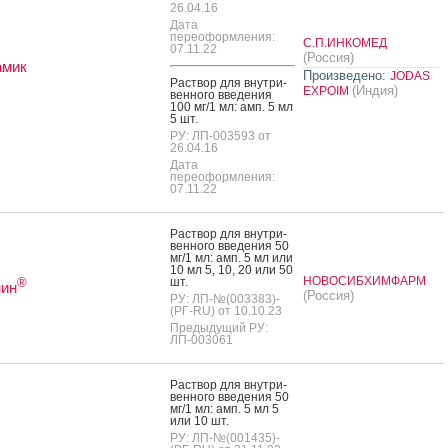
26.04.16
Дата
переоформления:
С.П.ИНКОМЕД
07.11.22
(Россия)
амик
Произведено:
JODAS
Рас­твор для внут­ри­
(Индия)
EXPOIM
вен­но­го вве­дения
100 мг/1 мл: амп. 5 мл
5 шт.
РУ: ЛП-003593 от
26.04.16
Дата
переоформления:
07.11.22
Рас­твор для внут­ри­
вен­но­го вве­дения 50
мг/1 мл: амп. 5 мл или
10 мл 5, 10, 20 или 50
НОВОСИБХИМФАРМ
шт.
®
мин
(Россия)
РУ: ЛП-№(003383)-
(РГ-RU) от 10.10.23
Предыдущий РУ:
ЛП-003061
Рас­твор для внут­ри­
вен­но­го вве­дения 50
мг/1 мл: амп. 5 мл 5
или 10 шт.
РУ: ЛП-№(001435)-