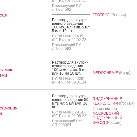
(РГ-RU) от 21.11.22
Предыдущий РУ:
ЛП-004592
сал
(Россия)
ГРОТЕКС
Рас­твор для внут­ри­
вен­но­го вве­дения
100 мг/1 мл: амп. 5 мл
5 или 10 шт.
РУ: ЛП-№(001435)-
(РГ-RU) от 21.02.22
Предыдущий РУ:
ЛП-004592
Рас­твор для внут­ри­
вен­но­го вве­дения
самик
100 мг/мл: амп. 5 мл
(Кипр)
MEDOCHEMIE
или 10 мл 10 шт.
еми
РУ: ЛП-№(004229)-
(РГ-RU) от 09.01.24
Рас­твор для внут­ри­
ЭНДОКРИННЫЕ
вен­но­го вве­дения 50
(Россия)
мг/1 мл: 5 мл амп. 10
ТЕХНОЛОГИИ
шт.
самовая
Произведено:
РУ: ЛП-№(002914)-
а
МОСКОВСКИЙ
(РГ-RU) от 01.08.23
ЭНДОКРИННЫЙ
Предыдущий РУ:
(Россия)
ЗАВОД
ЛП-006024