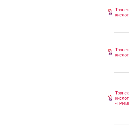
Транек
кислот
Транек
кислот
Транек
кислот
-ТРИ