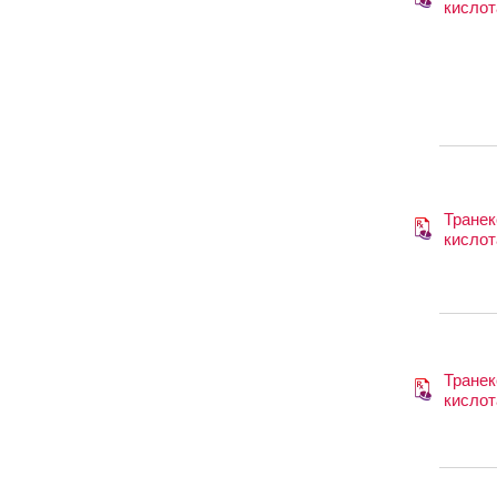
кислот
Транек
кислот
Транек
кислот