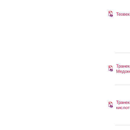
Теовек
Транек
Медок
Транек
кислот