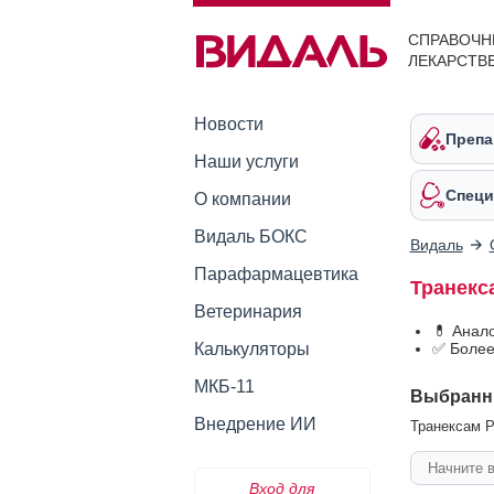
СПРАВОЧН
ЛЕКАРСТВ
Новости
Препа
Наши услуги
Специ
О компании
Видаль БОКС
Видаль
Парафармацевтика
Транекс
Ветеринария
💊 Анал
Калькуляторы
✅ Более
МКБ-11
Выбранн
Внедрение ИИ
Транексам Р
Вход для