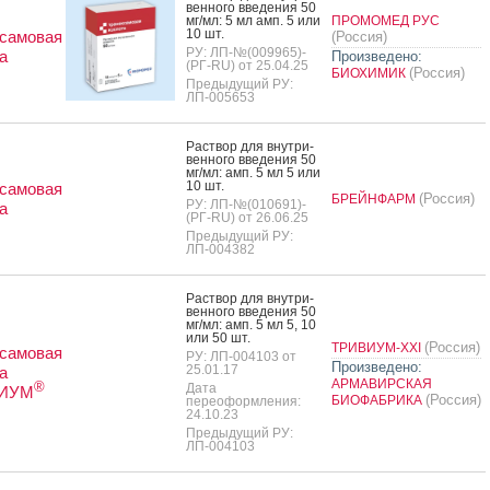
вен­но­го вве­дения 50
мг/мл: 5 мл амп. 5 или
ПРОМОМЕД РУС
10 шт.
самовая
(Россия)
РУ: ЛП-№(009965)-
а
Произведено:
(РГ-RU) от 25.04.25
(Россия)
БИОХИМИК
Предыдущий РУ:
ЛП-005653
Рас­твор для внут­ри­
вен­но­го вве­дения 50
мг/мл: амп. 5 мл 5 или
10 шт.
самовая
(Россия)
БРЕЙНФАРМ
РУ: ЛП-№(010691)-
а
(РГ-RU) от 26.06.25
Предыдущий РУ:
ЛП-004382
Рас­твор для внут­ри­
вен­но­го вве­дения 50
мг/мл: амп. 5 мл 5, 10
или 50 шт.
(Россия)
ТРИВИУМ-XXI
самовая
РУ: ЛП-004103 от
Произведено:
25.01.17
а
АРМАВИРСКАЯ
®
Дата
ВИУМ
(Россия)
БИОФАБРИКА
переоформления:
24.10.23
Предыдущий РУ:
ЛП-004103