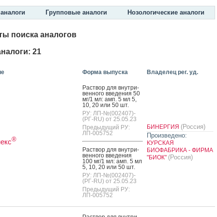
аналоги
Групповые аналоги
Нозологические аналоги
ты поиска аналогов
налоги: 21
ие
Форма выпуска
Владелец рег. уд.
Рас­твор для внут­ри­
вен­но­го вве­дения 50
мг/1 мл: амп. 5 мл 5,
10, 20 или 50 шт.
РУ: ЛП-№(002407)-
(РГ-RU) от 25.05.23
(Россия)
БИНЕРГИЯ
Предыдущий РУ:
ЛП-005752
Произведено:
®
екс
КУРСКАЯ
Рас­твор для внут­ри­
БИОФАБРИКА - ФИРМА
вен­но­го вве­дения
(Россия)
"БИОК"
100 мг/1 мл: амп. 5 мл
5, 10, 20 или 50 шт.
РУ: ЛП-№(002407)-
(РГ-RU) от 25.05.23
Предыдущий РУ:
ЛП-005752
Рас­твор для внут­ри­