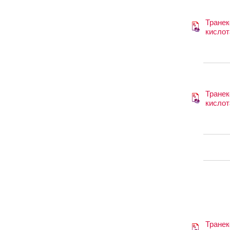
Транек
кислот
Транек
кислот
Транек