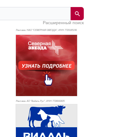
Расширенный поиск
Реклама. НАО "СЕВЕРНАЯ ЗВЕЗДА", ИНН 772
0185196
Реклама. АО "Видаль Рус", ИНН 772
8043605