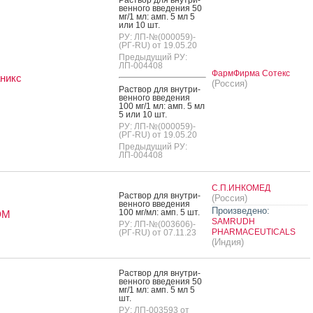
вен­но­го вве­дения 50
мг/1 мл: амп. 5 мл 5
или 10 шт.
РУ: ЛП-№(000059)-
(РГ-RU) от 19.05.20
Предыдущий РУ:
ЛП-004408
ФармФирма Сотекс
никс
(Россия)
Рас­твор для внут­ри­
вен­но­го вве­дения
100 мг/1 мл: амп. 5 мл
5 или 10 шт.
РУ: ЛП-№(000059)-
(РГ-RU) от 19.05.20
Предыдущий РУ:
ЛП-004408
С.П.ИНКОМЕД
Рас­твор для внут­ри­
(Россия)
вен­но­го вве­дения
Произведено:
100 мг/мл: амп. 5 шт.
ЭМ
SAMRUDH
РУ: ЛП-№(003606)-
PHARMACEUTICALS
(РГ-RU) от 07.11.23
(Индия)
Рас­твор для внут­ри­
вен­но­го вве­дения 50
мг/1 мл: амп. 5 мл 5
шт.
РУ: ЛП-003593 от