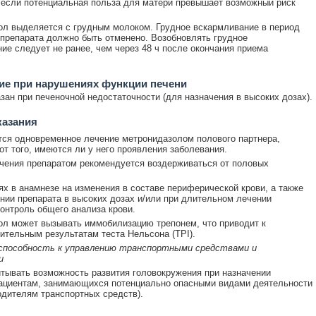
 если потенциальная польза для матери превышает возможный риск
л выделяется с грудным молоком. Грудное вскармливание в период
препарата должно быть отменено. Возобновлять грудное
ие следует не ранее, чем через 48 ч после окончания приема
ие при нарушениях функции печени
зан при печеночной недостаточности (для назначения в высоких дозах).
казания
ся одновременное лечение метронидазолом полового партнера,
от того, имеются ли у него проявления заболевания.
чения препаратом рекомендуется воздерживаться от половых
ях в анамнезе на изменения в составе периферической крови, а также
нии препарата в высоких дозах и/или при длительном лечении
онтроль общего анализа крови.
л может вызывать иммобилизацию трепонем, что приводит к
тельным результатам теста Нельсона (TPI).
 способность к управлению транспортными средствами и
и
тывать возможность развития головокружения при назначении
ациентам, занимающихся потенциально опасными видами деятельности
одителям транспортных средств).