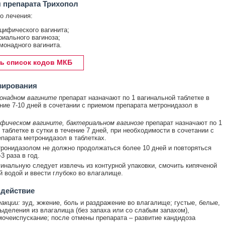
 препарата Трихопол
о лечения:
цифического вагинита;
риального вагиноза;
монадного вагинита.
ь список кодов МКБ
зирования
онадном вагините
препарат назначают по 1 вагинальной таблетке в
ение 7-10 дней в сочетании с приемом препарата метронидазол в
фическом вагините, бактериальном вагинозе
препарат назначают по 1
 таблетке в сутки в течение 7 дней, при необходимости в сочетании с
парата метронидазол в таблетках.
ронидазолом не должно продолжаться более 10 дней и повторяться
3 раза в год.
гинальную следует извлечь из контурной упаковки, смочить кипяченой
 водой и ввести глубоко во влагалище.
 действие
акции:
зуд, жжение, боль и раздражение во влагалище; густые, белые,
ыделения из влагалища (без запаха или со слабым запахом),
очеиспускание; после отмены препарата – развитие кандидоза