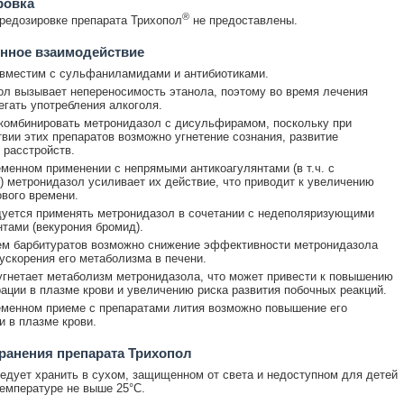
ровка
®
редозировке препарата Трихопол
не предоставлены.
нное взаимодействие
вместим с сульфаниламидами и антибиотиками.
л вызывает непереносимость этанола, поэтому во время лечения
егать употребления алкоголя.
комбинировать метронидазол с дисульфирамом, поскольку при
вии этих препаратов возможно угнетение сознания, развитие
 расстройств.
менном применении с непрямыми антикоагулянтами (в т.ч. с
 метронидазол усиливает их действие, что приводит к увеличению
вого времени.
уется применять метронидазол в сочетании с недеполяризующими
тами (векурония бромид).
ем барбитуратов возможно снижение эффективности метронидазола
ускорения его метаболизма в печени.
гнетает метаболизм метронидазола, что может привести к повышению
рации в плазме крови и увеличению риска развития побочных реакций.
менном приеме с препаратами лития возможно повышение его
и в плазме крови.
ранения препарата Трихопол
едует хранить в сухом, защищенном от света и недоступном для детей
температуре не выше 25°C.