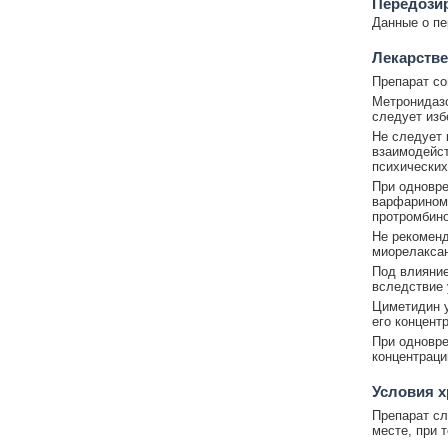
Передози
Данные о пе
Лекарстве
Препарат со
Метронидазо
следует изб
Не следует 
взаимодейст
психических
При одновре
варфарином)
протромбино
Не рекоменд
миорелаксан
Под влияни
вследствие 
Циметидин у
его концент
При одновре
концентраци
Условия х
Препарат сл
месте, при 