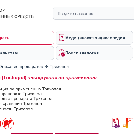
ИК
ЕННЫХ СРЕДСТВ
раты
Медицинская энциклопедия
алистам
Поиск аналогов
Описания препаратов
Трихопол
(Trichopol)
инструкция по применению
укция по применению Трихопол
 препарата Трихопол
ение препарата Трихопол
я хранения Трихопол
дности Трихопол