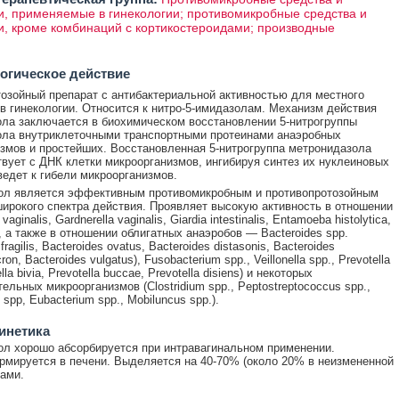
и, применяемые в гинекологии; противомикробные средства и
и, кроме комбинаций с кортикостероидами; производные
огическое действие
озойный препарат с антибактериальной активностью для местного
в гинекологии. Относится к нитро-5-имидазолам. Механизм действия
ла заключается в биохимическом восстановлении 5-нитрогруппы
ла внутриклеточными транспортными протеинами анаэробных
змов и простейших. Восстановленная 5-нитрогруппа метронидазола
вует с ДНК клетки микроорганизмов, ингибируя синтез их нуклеиновых
 ведет к гибели микроорганизмов.
ол является эффективным противомикробным и противопротозойным
ирокого спектра действия. Проявляет высокую активность в отношении
aginalis, Gardnerella vaginalis, Giardia intestinalis, Entamoeba histolytica,
., а также в отношении облигатных анаэробов — Bacteroides spp.
fragilis, Bacteroides ovatus, Bacteroides distasonis, Bacteroides
ron, Bacteroides vulgatus), Fusobacterium spp., Veillonella spp., Prevotella
lla bivia, Prevotella buccae, Prevotella disiens) и некоторых
ельных микроорганизмов (Clostridium spp., Peptostreptococcus spp.,
spp, Eubacterium spp., Mobiluncus spp.).
инетика
л хорошо абсорбируется при интравагинальном применении.
мируется в печени. Выделяется на 40-70% (около 20% в неизмененной
ами.