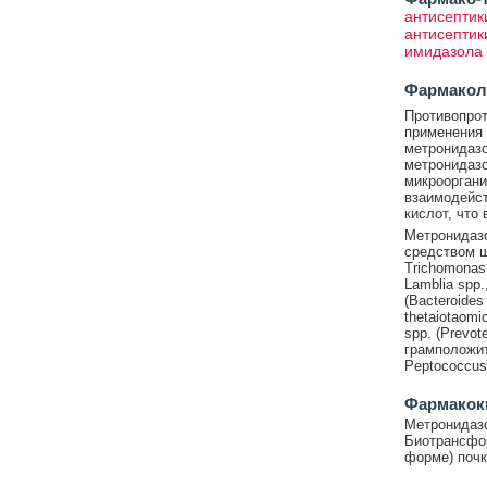
антисептик
антисептик
имидазола
Фармакол
Противопрот
применения 
метронидазо
метронидазо
микрооргани
взаимодейст
кислот, что
Метронидаз
средством ш
Trichomonas v
Lamblia spp
(Bacteroides 
thetaiotaomic
spp. (Prevote
грамположит
Peptococcus 
Фармакок
Метронидазо
Биотрансфор
форме) почк