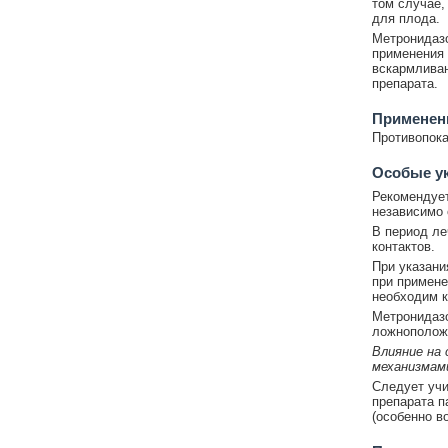
том случае,
для плода.
Метронидазо
применения 
вскармливан
препарата.
Применен
Противопока
Особые у
Рекомендует
независимо 
В период ле
контактов.
При указани
при примене
необходим к
Метронидазо
ложноположи
Влияние на
механизмам
Следует учи
препарата п
(особенно в