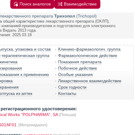
Поиск аналогов
Взаимодействие
лекарственного препарата
Трихопол
(Trichopol)
а общей характеристике лекарственного препарата (ОХЛП),
 компанией-производителем и подготовлено для электронного
а Видаль 2013 года.
ления: 2025.03.18
пуска, упаковка и состав
Клинико-фармакологич. группа
терапевтическая группа
Фармакологическое действие
кинетика
Показания препарата
озирования
Побочное действие
показания к применению
Особые указания
ировка
Лекарственное взаимодействие
 хранения
Срок годности
отпуска из аптек
Контакты
регистрационного удостоверения:
ical Works "POLPHARMA", SA
(Польша)
G01AF01
(Метронидазол)
вещество: