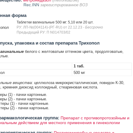
метронидазол
(metronidazole)
Rec.INN
зарегистрированное ВОЗ
енная форма
Таблетки вагинальные 500 мг: 5,10 или 20 шт.
хопол
РУ: ЛП-№(004114)-(РГ-RU) от 22.12.23
- Бессрочно
Предыдущий РУ: П N014703/02
уска, упаковка и состав препарата Трихопол
вагинальные
белого с желтоватым оттенком цвета, продолговатые,
клые.
1 таб.
зол
500 мг
льные вещества
: целлюлоза микрокристаллическая, повидон К-30,
, кремния диоксид коллоидный, стеариновая кислота.
теры (1) - пачки картонные.
теры (2) - пачки картонные.
стеры (1) - пачки картонные.
стеры (2) - пачки картонные.
армакологическая группа:
Препарат с противопротозойным и
иальным действием для местного применения в гинекологии
ерапевтическая группа:
Противомикробные средства и