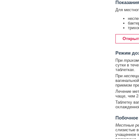
Показания
Для местног
неспе
бакте
трихо
Открыт
Режим до
При
трихом
сутки в теч
таблетках.
При
неспеци
вагинальной
приемом пре
Лечение мет
чаще, чем 2-
Таблетку ва
охлажденной
Побочное
Местные ре
слизистые в
учащенное м