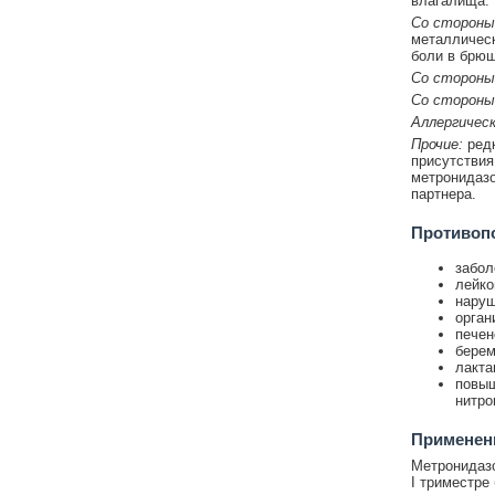
влагалища.
Со стороны
металлическ
боли в брюш
Со стороны
Со стороны
Аллергическ
Прочие:
редк
присутствия
метронидазо
партнера.
Противоп
забол
лейко
наруш
орган
печен
берем
лакта
повыш
нитро
Применени
Метронидазо
I триместре