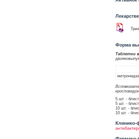
Лекарств
Три
Форма вып
Таблетки 
двояковыпу
метронида
Вспомогате
кросповидон
5 шт. - блис
5 шт. - блис
10 шт. - бли
10 шт. - бли
Клинико-ф
антибактер
Фармако-т