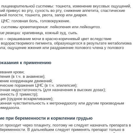
 пищеварительной системы:
тошнота, изменение вкусовых ощущений,
ий привкус во рту, сухость во рту, снижение аппетита, спастические
ной полости, тошнота, рвота, запор или диарея.
 ЦНС:
головная боль, головокружение.
 системы кроветворения:
лейкопения или лейкоцитоз.
ие реакции:
крапивница, кожный зуд, сыпь.
о – окрашивание мочи в красно-коричневый цвет вследствие
 водорастворимого пигмента, образующегося в результате метаболизма
ла; ощущение жжения или раздражение полового члена у полового
оказания к применению
евания крови;
пения (в т.ч. в анамнезе);
ение координации движений;
ические поражения ЦНС (в т.ч. эпилепсия);
очная недостаточность (для назначения в высоких дозах);
енность (I триместр);
ция (грудное вскармливание);
енная чувствительность к метронидазолу или другим производным
имидазола.
е при беременности и кормлении грудью
л проходит через плаценту, поэтому не следует назначать препарата в
 беременности. В дальнейшем следует применять препарат только в