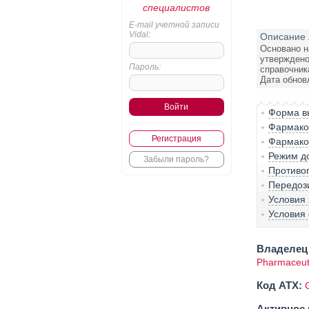
специалистов
E-mail учетной записи
Vidal:
Описание 
Основано н
утверждено
Пароль:
справочник
Дата обнов
Форма вы
Фармако-
Регистрация
Фармако
Режим д
Забыли пароль?
Противо
Передоз
Условия
Условия 
Владелец 
Pharmaceut
Код ATX:
Активное 