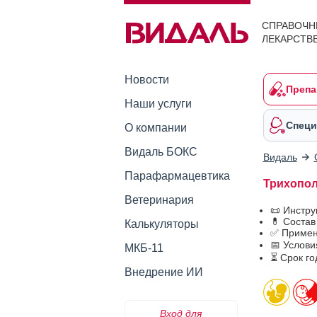
СПРАВОЧН
ЛЕКАРСТВ
Новости
Препа
Наши услуги
Специ
О компании
Видаль БОКС
Видаль
Парафармацевтика
Трихопол 
Ветеринария
📜 Инстр
💊 Состав
Калькуляторы
✅ Примен
📅 Услови
МКБ-11
⏳ Срок го
Внедрение ИИ
Вход для