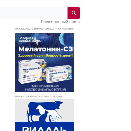
Расширенный поиск
Реклама. НАО "СЕВЕРНАЯ ЗВЕЗДА", ИНН 772
0185196
Реклама. АО "Видаль Рус", ИНН 772
8043605