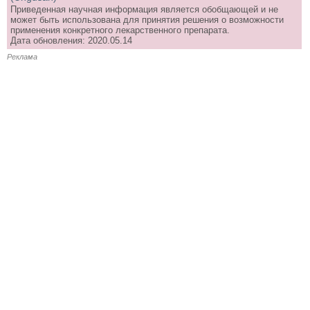
Приведенная научная информация является обобщающей и не
может быть использована для принятия решения о возможности
применения конкретного лекарственного препарата.
Дата обновления: 2020.05.14
Реклама