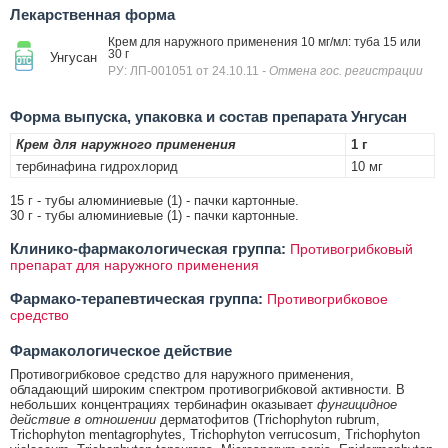
Лекарственная форма
Крем для наружного применения 10 мг/мл: туба 15 или
30 г
Унгусан
РУ: ЛП-001051 от 24.10.11
- Отмена гос. регистрации
Форма выпуска, упаковка и состав препарата Унгусан
Крем для наружного применения
1 г
тербинафина гидрохлорид
10 мг
15 г - тубы алюминиевые (1) - пачки картонные.
30 г - тубы алюминиевые (1) - пачки картонные.
Клинико-фармакологическая группа:
Противогрибковый
препарат для наружного применения
Фармако-терапевтическая группа:
Противогрибковое
средство
Фармакологическое действие
Противогрибковое средство для наружного применения,
обладающий широким спектром противогрибковой активности. В
небольших концентрациях тербинафин оказывает
фунгицидное
действие в отношении
дерматофитов (Trichophyton rubrum,
Trichophyton mentagrophytes, Trichophyton verrucosum, Trichophyton