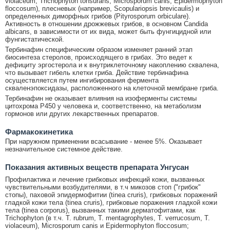
violaceum, Trichophyton tonsurans, Microsporum canis, Epidermophyton
floccosum), плесневых (например, Scopulariopsis brevicaulis) и
определенных диморфных грибов (Pityrosporum orbiculare).
Активность в отношении дрожжевых грибов, в основном Candida
albicans, в зависимости от их вида, может быть фунгицидной или
фунгистатической.
Тербинафин специфическим образом изменяет ранний этап
биосинтеза стеролов, происходящего в грибах. Это ведет к
дефициту эргостерола и к внутриклеточному накоплению сквалена,
что вызывает гибель клетки гриба. Действие тербинафина
осуществляется путем ингибирования фермента
скваленэпоксидазы, расположенного на клеточной мембране гриба.
Тербинафин не оказывает влияния на изоферменты системы
цитохрома Р450 у человека и, соответственно, на метаболизм
гормонов или других лекарственных препаратов.
Фармакокинетика
При наружном применении всасывание - менее 5%. Оказывает
незначительное системное действие.
Показания активных веществ препарата Унгусан
Профилактика и лечение грибковых инфекций кожи, вызванных
чувствительными возбудителями, в т.ч микозов стоп ("грибок"
стопы), паховой эпидермофитии (tinea cruris), грибковых поражений
гладкой кожи тела (tinea cruris), грибковые поражения гладкой кожи
тела (tinea corporus), вызванных такими дерматофитами, как
Trichophyton (в т.ч. Т. rubrum, Т. mentagrophytes, Т. verrucosum, Т.
violaceum), Microsporum canis и Epidermophyton floccosum;