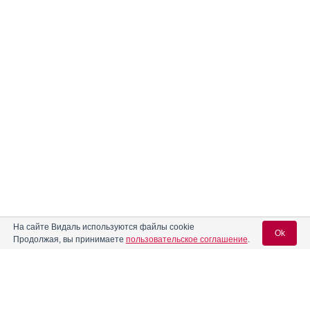
На сайте Видаль используются файлы cookie
Ok
Продолжая, вы принимаете
пользовательское соглашение
.
Содержание
Вход для специалистов
E-mail учетной записи Vidal: