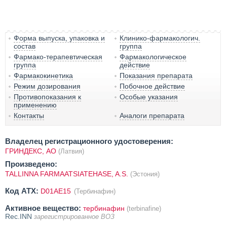
Форма выпуска, упаковка и
Клинико-фармакологич.
состав
группа
Фармако-терапевтическая
Фармакологическое
группа
действие
Фармакокинетика
Показания препарата
Режим дозирования
Побочное действие
Противопоказания к
Особые указания
применению
Контакты
Аналоги препарата
Владелец регистрационного удостоверения:
ГРИНДЕКС, AO
(Латвия)
Произведено:
TALLINNA FARMAATSIATEHASE, A.S.
(Эстония)
Код ATX:
D01AE15
(Тербинафин)
Активное вещество:
тербинафин
(terbinafine)
Rec.INN
зарегистрированное ВОЗ