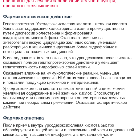
препараты для лечения заболеваний желчного пузыря;
препараты желчных кислот
Фармакологическое действие
Гепатопротектор. Урсодезоксихолевая кислота - желчная кислота.
Уменьшает содержание холестерина в желчи преимущественно
путем дисперсии холестерина и формирования
жидкокристаллической фазы. Оказывает влияние на
энтерогепатическую циркуляцию желчных солей, уменьшая
реабсорбцию в кишечнике эндогенных более гидрофобных и
потенциально токсичных соединений.
В исследованиях in vitro показано, что урсодезоксихолевая кислота
оказывает прямое гепатопротекторное действие и уменьшает
гепатотоксичность гидрофобных солей желчи.
Оказывает влияние на иммунологические реакции, уменьшая
патологическую экспрессию HLA-антигенов класса I на гепатоцитах
и подавляя продукцию цитокинов и интерлейкинов.
Урсодезоксихолевая кислота снижает литогенный индекс желчи,
увеличивая содержание в ней желчных кислот. Способствует
частичному или полному растворению холестериновых желчных
камней при пероральном применении. Оказывает холеретическое
действие.
Фармакокинетика
После приема внутрь урсодезоксихолевая кислота быстро
абсорбируется в тощей кишке и в проксимальной части подвздошной
кишки за счет пассивной диффузии, а в дистальной части