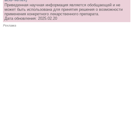
Приведенная научная информация является обобщающей и не
может быть использована для принятия решения о возможности
применения конкретного лекарственного препарата.
Дата обновления: 2025.02.20
Реклама