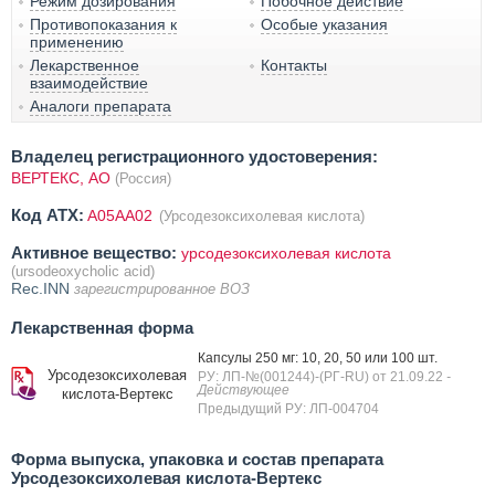
Режим дозирования
Побочное действие
Противопоказания к
Особые указания
применению
Лекарственное
Контакты
взаимодействие
Аналоги препарата
Владелец регистрационного удостоверения:
ВЕРТЕКС, АО
(Россия)
Код ATX:
A05AA02
(Урсодезоксихолевая кислота)
Активное вещество:
урсодезоксихолевая кислота
(ursodeoxycholic acid)
Rec.INN
зарегистрированное ВОЗ
Лекарственная форма
Капсулы 250 мг: 10, 20, 50 или 100 шт.
Урсодезоксихолевая
РУ: ЛП-№(001244)-(РГ-RU) от 21.09.22
-
Действующее
кислота-Вертекс
Предыдущий РУ: ЛП-004704
Форма выпуска, упаковка и состав препарата
Урсодезоксихолевая кислота-Вертекс