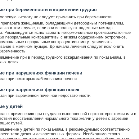
е при беременности и кормлении грудью
холевую кислоту не следует применять при беременности.
 препарата женщинами, обладающими детородным потенциалом,
лько в том случае, если они используют надежные методы
и. Рекомендуется использовать негормональные противозачаточные
бо пероральные контрацептивы с низким содержанием эстрогенов,
ормональные пероральные контрацептивы могут усиливать
вание в желчном пузыре. До начала лечения следует исключить
беременность.
именение при в период грудного вскармливания по показаниям, в
мых дозах.
ие при нарушениях функции печени
зан при некоторых заболеваниях печени.
ие при нарушениях функции почек
зан при выраженной почечной недостаточности.
е у детей
зан к применению при неудачно выполненной портоэнтеростомии или в
тствия восстановления нормального тока желчи у детей с атрезией
ящих путей.
именение у детей по показаниям, в рекомендуемых соответственно
массе тела дозах и лекарственных формах. Необходимо строго
казаниям в инструкциях препаратов урсодезоксихолевой кислоты по