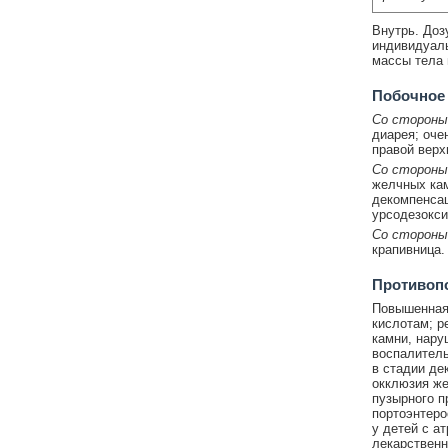
Внутрь. Доз
индивидуаль
массы тела 
Побочное
Со стороны
диарея; оче
правой верх
Со стороны
желчных кам
декомпенсац
урсодезокси
Со стороны
крапивница.
Противоп
Повышенная 
кислотам; р
камни, нару
воспалитель
в стадии де
окклюзия же
пузырного п
портоэнтеро
у детей с а
лекарствен