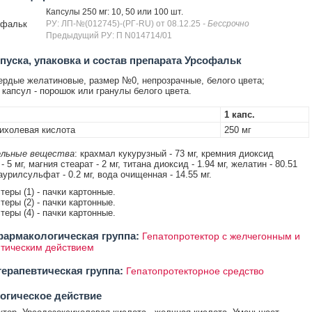
Капсулы 250 мг: 10, 50 или 100 шт.
офальк
РУ: ЛП-№(012745)-(РГ-RU) от 08.12.25
- Бессрочно
Предыдущий РУ: П N014714/01
уска, упаковка и состав препарата Урсофальк
рдые желатиновые, размер №0, непрозрачные, белого цвета;
капсул - порошок или гранулы белого цвета.
1 капс.
ихолевая кислота
250 мг
льные вещества
: крахмал кукурузный - 73 мг, кремния диоксид
 5 мг, магния стеарат - 2 мг, титана диоксид - 1.94 мг, желатин - 80.51
аурилсульфат - 0.2 мг, вода очищенная - 14.55 мг.
стеры (1) - пачки картонные.
стеры (2) - пачки картонные.
стеры (4) - пачки картонные.
армакологическая группа:
Гепатопротектор с желчегонным и
тическим действием
ерапевтическая группа:
Гепатопротекторное средство
огическое действие