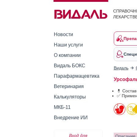
СПРАВОЧН
ЛЕКАРСТВ
Новости
Препа
Наши услуги
Специ
О компании
Видаль БОКС
Видаль
Парафармацевтика
Урсофальк
Ветеринария
💊 Состав
✅ Примен
Калькуляторы
МКБ-11
Внедрение ИИ
Вход для
Описание 