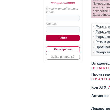
специалистов
Приведенна
использова
E-mail учетной записи
лекарствен
Vidal:
Дата обнов
Пароль:
Форма вы
Фармако-
Фармако
Режим д
Противо
Регистрация
Лекарст
Забыли пароль?
Владелец 
Dr. FALK 
Произвед
LOSAN PH
Код ATX:
Активное 
Лекарств