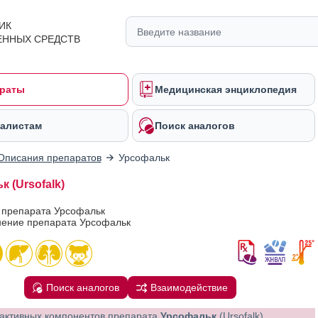
ИК
ЕННЫХ СРЕДСТВ
раты
Медицинская энциклопедия
алистам
Поиск аналогов
Описания препаратов
Урсофальк
 (Ursofalk)
 препарата Урсофальк
ение препарата Урсофальк
Поиск аналогов
Взаимодействие
активных компонентов препарата
Урсофальк
(Ursofalk)