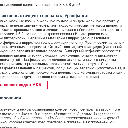
ксихолевой кислоты составляет 3.5-5.8 дней.
 активных веществ препарата Урсофальк
вые желчные камни в желчном пузыре и общем желчном протоке у
когда лечение хирургическим или эндоскопическим методом провести
 Холестериновые камни желчного пузыря и общего желчного протока
е более 1.5-2 см после экстракорпоральной литотрипсии или
й литотрипсии. Первичный билиарный цирроз (до образования
о фиброза и циррозной трансформации печени). Хронический активный
олестатическим синдромом. Острый гепатит, муковисцидоз (кистозный
ожденная атрезия желчного протока. Билиарный рефлюкс-эзофагит и
лиарный диспептический синдром при холецистопатии и дискинезии
щих путей. Профилактика и лечение холестатического синдрома,
ого приемом гормональных противозачаточных средств. Для
и функции печени у пациентов, получающих терапию цитостатиками, а
ьных с алкогольным поражением печени, неалкогольный стеатогепатит.
ция печени и других органов (вспомогательное лечение).
ь список кодов МКБ
зирования
именения и режим дозирования конкретного препарата зависят от
 выпуска и других факторов. Оптимальный режим дозирования
т врач. Следует строго соблюдать соответствие используемой
нной формы конкретного препарата показаниям к применению и
зирования.