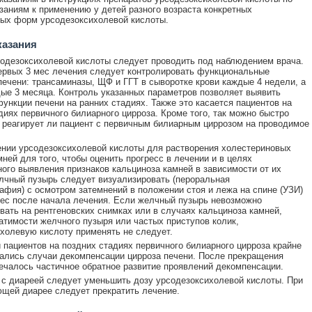
заниям к применению у детей разного возраста конкретных
ых форм урсодезоксихолевой кислоты.
казания
одезоксихолевой кислоты следует проводить под наблюдением врача.
ервых 3 мес лечения следует контролировать функциональные
печени: трансаминазы, ЩФ и ГГТ в сыворотке крови каждые 4 недели, а
дые 3 месяца. Контроль указанных параметров позволяет выявить
ункции печени на ранних стадиях. Также это касается пациентов на
диях первичного билиарного цирроза. Кроме того, так можно быстро
 реагирует ли пациент с первичным билиарным циррозом на проводимое
нии урсодезоксихолевой кислоты для растворения холестериновых
ней для того, чтобы оценить прогресс в лечении и в целях
ого выявления признаков кальциноза камней в зависимости от их
лчный пузырь следует визуализировать (пероральная
афия) с осмотром затемнений в положении стоя и лежа на спине (УЗИ)
мес после начала лечения. Если желчный пузырь невозможно
вать на рентгеновских снимках или в случаях кальциноза камней,
атимости желчного пузыря или частых приступов колик,
холевую кислоту применять не следует.
 пациентов на поздних стадиях первичного билиарного цирроза крайне
ались случаи декомпенсации цирроза печени. После прекращения
ечалось частичное обратное развитие проявлений декомпенсации.
 с диареей следует уменьшить дозу урсодезоксихолевой кислоты. При
щей диарее следует прекратить лечение.