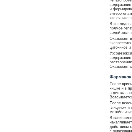
Гепатопроте
содержание 
и формирова
энтерогепат
кишечнике э
В исследова
прямое гепа
солей желчи
Оказывает в
экспрессию 
цитокинов и
Урсодезокси
содержание 
растворению
Оказывает х
Фармакок
После прием
кишке и в п
в дистально
Всасывается
После всасы
глицином и 
метаболизир
В зависимос
накапливает
действием к
с образован