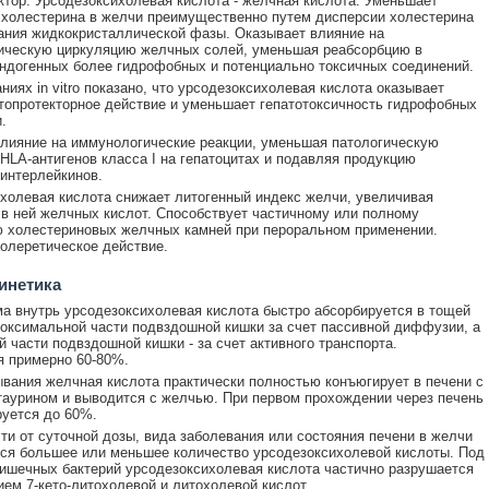
ктор. Урсодезоксихолевая кислота - желчная кислота. Уменьшает
холестерина в желчи преимущественно путем дисперсии холестерина
ния жидкокристаллической фазы. Оказывает влияние на
ическую циркуляцию желчных солей, уменьшая реабсорбцию в
ндогенных более гидрофобных и потенциально токсичных соединений.
ниях in vitro показано, что урсодезоксихолевая кислота оказывает
топротекторное действие и уменьшает гепатотоксичность гидрофобных
.
лияние на иммунологические реакции, уменьшая патологическую
HLA-антигенов класса I на гепатоцитах и подавляя продукцию
 интерлейкинов.
холевая кислота снижает литогенный индекс желчи, увеличивая
в ней желчных кислот. Способствует частичному или полному
 холестериновых желчных камней при пероральном применении.
олеретическое действие.
инетика
а внутрь урсодезоксихолевая кислота быстро абсорбируется в тощей
роксимальной части подвздошной кишки за счет пассивной диффузии, а
й части подвздошной кишки - за счет активного транспорта.
 примерно 60-80%.
вания желчная кислота практически полностью конъюгирует в печени с
таурином и выводится с желчью. При первом прохождении через печень
уется до 60%.
ти от суточной дозы, вида заболевания или состояния печени в желчи
ся большее или меньшее количество урсодезоксихолевой кислоты. Под
ишечных бактерий урсодезоксихолевая кислота частично разрушается
ием 7-кето-литохолевой и литохолевой кислот.