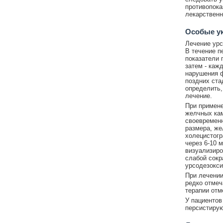
противопока
лекарственн
Особые у
Лечение урс
В течение п
показатели 
затем - каж
нарушения ф
поздних ста
определить,
лечение.
При примене
желчных кам
своевременн
размера, же
холецистогр
через 6-10 
визуализиро
слабой сокр
урсодезокси
При лечении
редко отмеч
терапии отм
У пациентов
персистирую