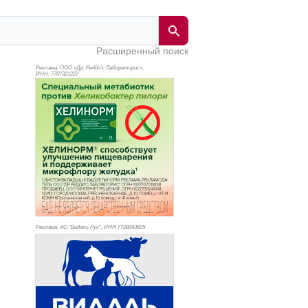
Расширенный поиск
Реклама. ООО «Др. Редди’с Лабораторис»,
ИНН: 770
7321227
Реклама. АО "Видаль Рус", ИНН 772
8043605