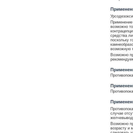
Применени
Урсодезокси
Применение
возможно то
контрацепци
средства ли
поскольку г
камнеобразо
возможную 
Возможно пр
рекомендуе
Применен
Противопока
Применен
Противопока
Применени
Противопока
случае отсу
желчевывод
Возможно пр
возрасту и 
следовать у