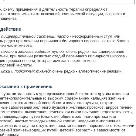
у, схему применения и длительность терапии определяют
но, в зависимости от показаний, клинической ситуации, возраста и
пациента.
 действие
 пищеварительной системы: часто
- неоформленный стул или
нь редко при лечении первичного билиарного цирроза - острые боли в
ней части живота.
 печени и желчевыводящих путей:
очень редко - кальцинирование
ней, при лечении развитых стадий первичного билиарного цирроза -
ия цирроза печени, которая исчезает после отмены
холевой кислоты.
 кожи и подкожных тканей:
очень редко - аллергические реакции,
оказания к применению
чувствительность к урсодезоксихолевой кислоте и другим желчным
ентгеноположительные (с высоким содержанием кальция) желчные
шение сократительной способности желчного пузыря, острые
ные заболевания желчного пузыря и желчных протоков, цирроз печени
компенсации, выраженная печеночная и/или почечная недостаточность,
лчевыводящих путей (окклюзия общего желчного протока или
ротока), частые эпизоды желчной колики; неудачно выполненная
стомия или случаи отсутствия восстановления нормального тока желчи
трезией желчевыводящих путей; детский возраст - в зависимости от
ной формы.