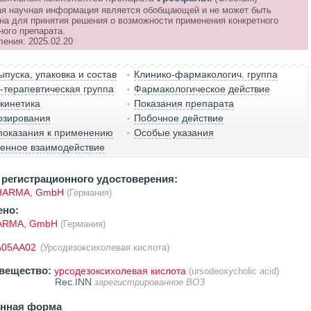
я научная информация является обобщающей и не может быть
на для принятия решения о возможности применения конкретного
ного препарата.
ления: 2025.02.20
пуска, упаковка и состав
Клинико-фармакологич. группа
терапевтическая группа
Фармакологическое действие
кинетика
Показания препарата
озирования
Побочное действие
показания к применению
Особые указания
венное взаимодействие
регистрационного удостоверения:
PHARMA, GmbH
(Германия)
ено:
ARMA, GmbH
(Германия)
A05AA02
(Урсодезоксихолевая кислота)
вещество:
урсодезоксихолевая кислота
(ursodeoxycholic acid)
Rec.INN
зарегистрированное ВОЗ
енная форма