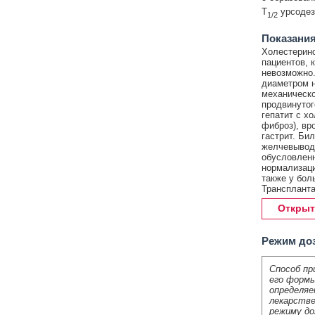
T
урсодезо
1/2
Показания
Холестерино
пациентов, 
невозможно.
диаметром н
механическо
продвинутог
гепатит с х
фиброз), вр
гастрит. Би
желчевыводя
обусловленн
нормализаци
также у бол
Транспланта
Открыт
Режим до
Способ пр
его формы
определяе
лекарстве
режиму до