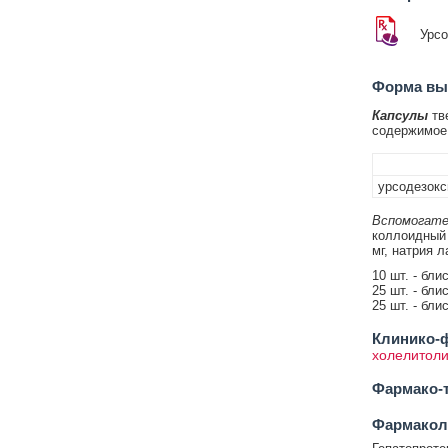
Урс
Форма вып
Капсулы
тве
содержимое 
урсодезокс
Вспомогате
коллоидный -
мг, натрия л
10 шт. - бли
25 шт. - бли
25 шт. - бли
Клинико-ф
холелитоли
Фармако-т
Фармакол