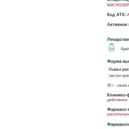
МАГНОЛИЯ
Код ATX:
Активное 
Лекарств
Крап
Форма вып
Сырье ра
листья кра
30 г - пачк
Клинико-ф
действием
Фармако-т
растительн
Фармакол