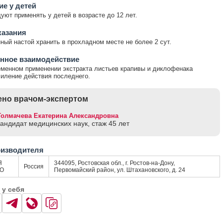
е у детей
уют применять у детей в возрасте до 12 лет.
казания
ный настой хранить в прохладном месте не более 2 сут.
нное взаимодействие
менном применении экстракта листьев крапивы и диклофенака
иление действия последнего.
но врачом-экспертом
Толмачева Екатерина Александровна
кандидат медицинских наук, стаж 45 лет
оизводителя
Я
344095, Ростовская обл., г. Ростов-на-Дону,
Россия
ОО
Первомайский район, ул. Штахановского, д. 24
 у себя