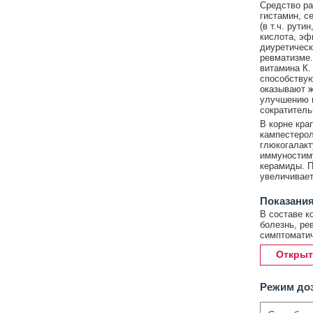
Средство ра
гистамин, с
(в т.ч. рути
кислота, эф
диуретическ
ревматизме.
витамина К.
способствую
оказывают ж
улучшению п
сократитель
В корне кра
кампестерол
глюкогалакт
иммуностиму
керамиды. П
увеличивает
Показания
В составе к
болезнь, ре
симптоматич
Открыт
Режим до