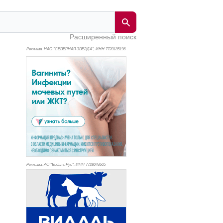
Расширенный поиск
Реклама. НАО "СЕВЕРНАЯ ЗВЕЗДА", ИНН 772
0185196
Реклама. АО "Видаль Рус", ИНН 772
8043605