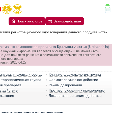
Поиск аналогов
Взаимодействие
йствия регистрационного удостоверения данного продукта истёк
активных компонентов препарата
Крапивы листья
(Urticae folia)
я научная информация является обобщающей и не может быть
на для принятия решения о возможности применения конкретного
ного препарата.
ления: 2020.04.27
пуска, упаковка и состав
Клинико-фармакологич. группа
терапевтическая группа
Фармакологическое действие
ия препарата
Режим дозирования
е действие
Противопоказания к применению
указания
Лекарственное взаимодействие
ы
регистрационного удостоверения: