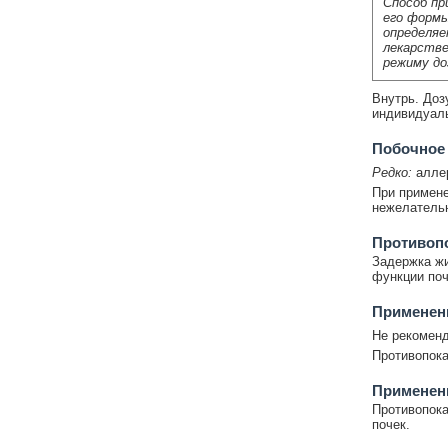
Способ пр
его формы
определяе
лекарстве
режиму до
Внутрь. Доз
индивидуаль
Побочное
Редко:
аллер
При примене
нежелательн
Противоп
Задержка жи
функции поч
Применени
Не рекоменд
Противопока
Применен
Противопока
почек.