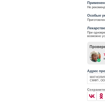
Применени
Не рекоменд
Особые у
Приготовлен
Лекарстве
При одновре
возможно ус
Провере
Адрес пр
МАГНОЛИ
СМФП , О
Сохраните