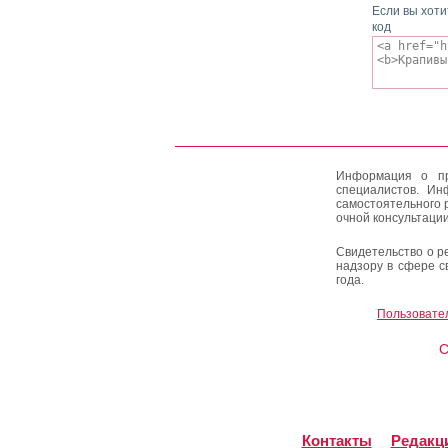
Если вы хоти
код
Информация о пр
специалистов. Ин
самостоятельного 
очной консультации
Свидетельство о р
надзору в сфере с
года.
Пользовате
C
Контакты
Редакц