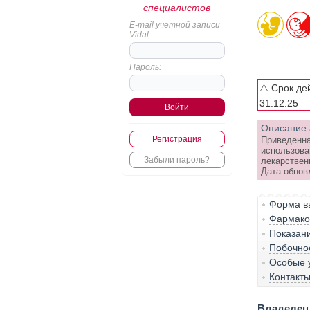
специалистов
E-mail учетной записи
Vidal:
Пароль:
⚠️ Срок де
31.12.25
Описание 
Регистрация
Приведенна
использова
Забыли пароль?
лекарствен
Дата обнов
Форма вы
Фармако-
Показан
Побочно
Особые 
Контакт
Владелец 