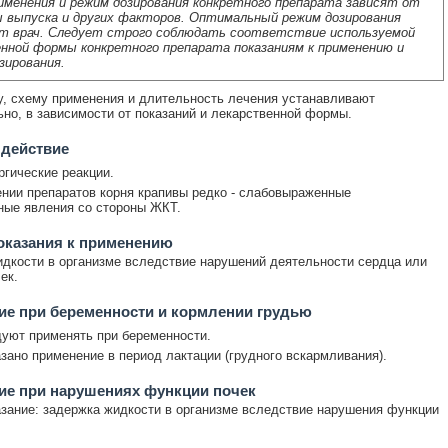
именения и режим дозирования конкретного препарата зависят от
 выпуска и других факторов. Оптимальный режим дозирования
т врач. Следует строго соблюдать соответствие используемой
нной формы конкретного препарата показаниям к применению и
зирования.
у, схему применения и длительность лечения устанавливают
но, в зависимости от показаний и лекарственной формы.
 действие
гические реакции.
нии препаратов корня крапивы редко - слабовыраженные
ые явления со стороны ЖКТ.
оказания к применению
дкости в организме вследствие нарушений деятельности сердца или
ек.
е при беременности и кормлении грудью
уют применять при беременности.
зано применение в период лактации (грудного вскармливания).
ие при нарушениях функции почек
зание: задержка жидкости в организме вследствие нарушения функции