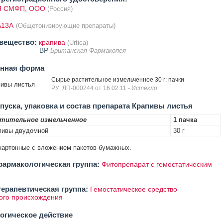
 СМФП, ООО
(Россия)
A13A
(Общетонизирующие препараты)
вещество:
крапива
(Urtica)
BP
Британская Фармакопея
енная форма
Сырье растительное измельченное 30 г: пачки
ивы листья
РУ: ЛП-000244 от 16.02.11
- Истекло
уска, упаковка и состав препарата Крапивы листья
стительное измельченное
1 пачка
пивы двудомной
30 г
и картонные с вложением пакетов бумажных.
армакологическая группа:
Фитопрепарат с гемостатическим
ерапевтическая группа:
Гемостатическое средство
ого происхождения
огическое действие