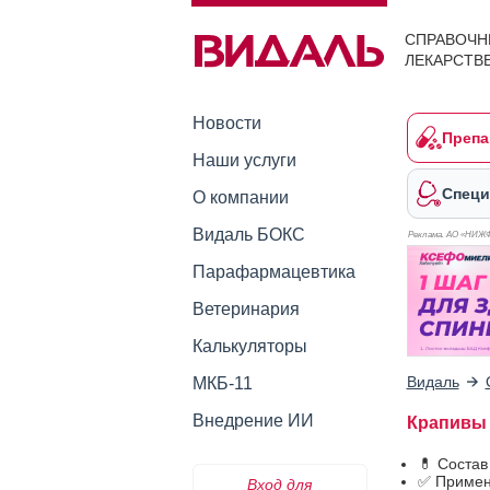
СПРАВОЧН
ЛЕКАРСТВ
Новости
Препа
Наши услуги
Специ
О компании
Видаль БОКС
Реклама. АО «НИЖ
Парафармацевтика
Ветеринария
Калькуляторы
Видаль
МКБ-11
Внедрение ИИ
Крапивы 
💊 Состав
✅ Примен
Вход для