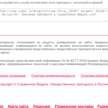
те разместить ссылку на описание этого препарата - используйте данный
епаратах, отпускаемых по рецепту, размещенная на сайте, предназн
формация, содержащаяся на сайте, не должна использоваться пациен
решения о применении представленных лекарственных препаратов и не мож
 врача.
егистрации средства массовой информации Эл № ФС77-79153 выдано Федер
вязи, информационных технологий и массовых коммуникаций (Роскомнадзор
льское соглашение
Политика конфиденциальности
Политика обработк
opyright
Справочник Видаль «Лекарственные препараты в Росси
©
ия
Карта сайта
Лицензии
Размещение рекламы
Разра