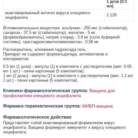
1 доза (0.5
мл)
инактивированный антиген вируса клещевого
1:128
энцефалита
Вспомогательные вещества
: альбумин - 250 мкг (стабилизатор),
сахароза - 37.5 мг (стабилизатор), желатин - 5 мг
(формообразователь), натрия хлорид - 3.8 мг (соли буферной
системы), трисгидроксиметиламинометан - 0.06 мг.
Растворитель:
алюминия гидроксида гель.
Препарат не содержит формальдегида, антибиотиков и
консервантов.
0.5 мл (1 доза) - ампулы (1) в комплекте с растворителем (амп. 0.65
мл 1 шт.) - пачки картонные (5 комплектов).
1 мл (2 дозы) - ампулы (1) в комплекте с растворителем (амп. 1.2 мл
1 шт.) - пачки картонные (5 комплектов).
Клинико-фармакологическая группа:
Вакцина для
профилактики клещевого энцефалита
Фармако-терапевтическая группа:
МИБП-вакцина
Фармакологическое действие
Представляет собой инактивированный формалином вирус
энцефалита. Вакцина формирует иммунитет к вирусу клещевого
энцефалита.