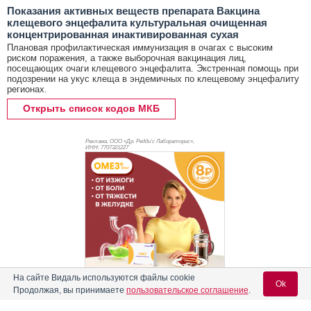
Показания активных веществ препарата Вакцина
клещевого энцефалита культуральная очищенная
концентрированная инактивированная сухая
Плановая профилактическая иммунизация в очагах с высоким
риском поражения, а также выборочная вакцинация лиц,
посещающих очаги клещевого энцефалита. Экстренная помощь при
подозрении на укус клеща в эндемичных по клещевому энцефалиту
регионах.
Открыть список кодов МКБ
Реклама. ООО «Др. Редди’с Лабораторис»,
ИНН: 770
7321227
На сайте Видаль используются файлы cookie
Ok
Продолжая, вы принимаете
пользовательское соглашение
.
Реклама