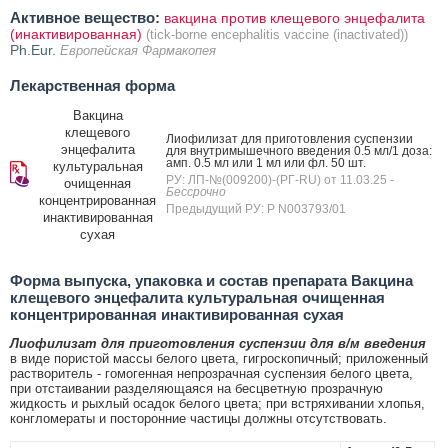
Активное вещество:
вакцина против клещевого энцефалита
(инактивированная)
(tick-borne encephalitis vaccine (inactivated))
Ph.Eur.
Европейская Фармакопея
Лекарственная форма
Вакцина
клещевого
Лиофилизат для приготовления суспензии
энцефалита
для внутримышечного введения 0.5 мл/1 доза:
амп. 0.5 мл или 1 мл или фл. 50 шт.
культуральная
РУ: ЛП-№(009200)-(РГ-RU) от 11.03.25
-
очищенная
Бессрочно
концентрированная
Предыдущий РУ: Р N003793/01
инактивированная
сухая
Форма выпуска, упаковка и состав препарата Вакцина
клещевого энцефалита культуральная очищенная
концентрированная инактивированная сухая
Лиофилизат для приготовления суспензии для в/м введения
в виде пористой массы белого цвета, гигроскопичный; приложенный
растворитель - гомогенная непрозрачная суспензия белого цвета,
при отстаивании разделяющаяся на бесцветную прозрачную
жидкость и рыхлый осадок белого цвета; при встряхивании хлопья,
конгломераты и посторонние частицы должны отсутствовать.