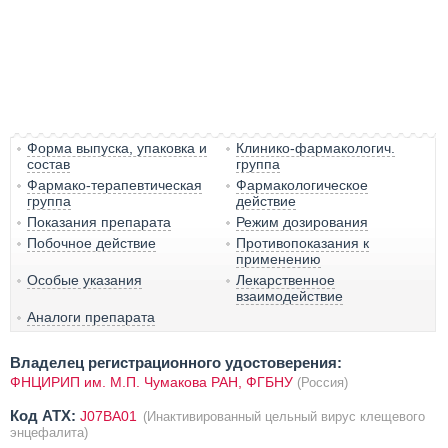
Форма выпуска, упаковка и
Клинико-фармакологич.
состав
группа
Фармако-терапевтическая
Фармакологическое
группа
действие
Показания препарата
Режим дозирования
Побочное действие
Противопоказания к
применению
Особые указания
Лекарственное
взаимодействие
Аналоги препарата
Владелец регистрационного удостоверения:
ФНЦИРИП им. М.П. Чумакова РАН, ФГБНУ
(Россия)
Код ATX:
J07BA01
(Инактивированный цельный вирус клещевого
энцефалита)