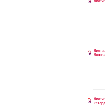
Дилти
Дилти
Ланна
Дилти
Ретар