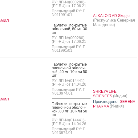
РУ: ЛП-№(000280)-
(РГ-RU) от 17.06.21
Предыдущий РУ: П
N011991/01
ALKALOID AD Skopje
амил
(Республика Северная
Македония)
Таб­летки, пок­ры­тые
обо­лоч­кой, 80 мг: 30
шт.
РУ: ЛП-№(000280)-
(РГ-RU) от 17.06.21
Предыдущий РУ: П
N011991/01
Таб­летки, пок­ры­тые
пле­ноч­ной обо­лоч­
кой, 40 мг: 10 или 50
шт.
РУ: ЛП-№(014441)-
(РГ-RU) от 14.04.26
Предыдущий РУ: П
SHREYA LIFE
N013974/01
(Индия)
SCIENCES
амил
Произведено:
SERENA
Таб­летки, пок­ры­тые
(Индия)
PHARMA
пле­ноч­ной обо­лоч­
кой, 80 мг: 10 или 50
шт.
РУ: ЛП-№(014441)-
(РГ-RU) от 14.04.26
Предыдущий РУ: П
N013974/01