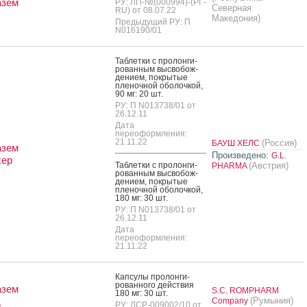
азем
РУ: ЛП-№(000994)-(РГ-
Северная
RU) от 08.07.22
Македония)
Предыдущий РУ: П
N016190/01
Таб­летки с про­лон­ги­
рован­ным выс­во­бож­
де­ни­ем, пок­ры­тые
пле­ноч­ной обо­лоч­кой,
90 мг: 20 шт.
РУ: П N013738/01 от
26.12.11
Дата
переоформления:
21.11.22
(Россия)
БАУШ ХЕЛС
азем
Произведено:
G.L.
хер
Таб­летки с про­лон­ги­
(Австрия)
PHARMA
рован­ным выс­во­бож­
де­ни­ем, пок­ры­тые
пле­ноч­ной обо­лоч­кой,
180 мг: 30 шт.
РУ: П N013738/01 от
26.12.11
Дата
переоформления:
21.11.22
Кап­су­лы про­лон­ги­
рован­но­го дей­ствия
азем
S.C. ROMPHARM
180 мг: 30 шт.
д
(Румыния)
Company
РУ: ЛСР-009002/10 от