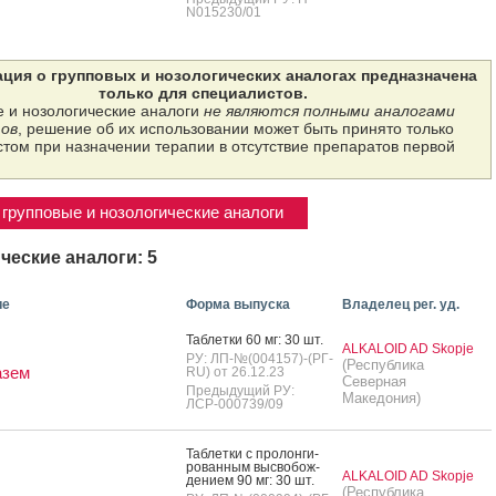
N015230/01
ция о групповых и нозологических аналогах предназначена
только для специалистов.
 и нозологические аналоги
не являются полными аналогами
ов
, решение об их использовании может быть принято только
том при назначении терапии в отсутствие препаратов первой
групповые и нозологические аналоги
ческие аналоги: 5
ие
Форма выпуска
Владелец рег. уд.
Таб­летки 60 мг: 30 шт.
ALKALOID AD Skopje
РУ: ЛП-№(004157)-(РГ-
(Республика
азем
RU) от 26.12.23
Северная
Предыдущий РУ:
Македония)
ЛСР-000739/09
Таб­летки с про­лон­ги­
рован­ным выс­во­бож­
ALKALOID AD Skopje
де­ни­ем 90 мг: 30 шт.
(Республика