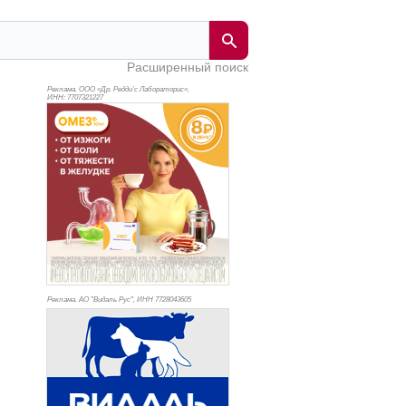
Расширенный поиск
Реклама. ООО «Др. Редди’с Лабораторис»,
ИНН: 770
7321227
Реклама. АО "Видаль Рус", ИНН 772
8043605