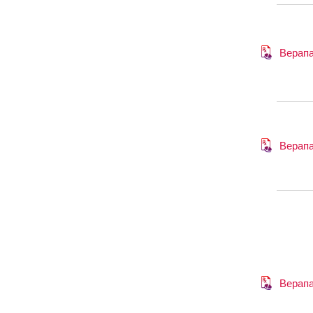
Верап
Верап
Верап