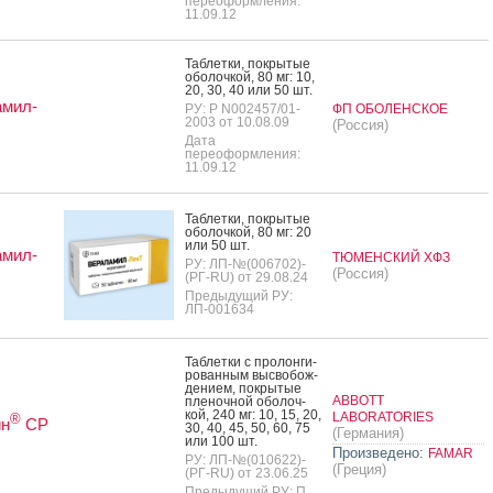
переоформления:
11.09.12
Таб­летки, пок­ры­тые
обо­лоч­кой, 80 мг: 10,
20, 30, 40 или 50 шт.
амил-
РУ: Р N002457/01-
ФП ОБОЛЕНСКОЕ
2003 от 10.08.09
(Россия)
Дата
переоформления:
11.09.12
Таб­летки, пок­ры­тые
обо­лоч­кой, 80 мг: 20
или 50 шт.
амил-
ТЮМЕНСКИЙ ХФЗ
РУ: ЛП-№(006702)-
(Россия)
(РГ-RU) от 29.08.24
Предыдущий РУ:
ЛП-001634
Таб­летки с про­лон­ги­
рован­ным выс­во­бож­
де­ни­ем, пок­ры­тые
ABBOTT
пле­ноч­ной обо­лоч­
кой, 240 мг: 10, 15, 20,
LABORATORIES
®
ин
СР
30, 40, 45, 50, 60, 75
(Германия)
или 100 шт.
Произведено:
FAMAR
РУ: ЛП-№(010622)-
(Греция)
(РГ-RU) от 23.06.25
Предыдущий РУ: П