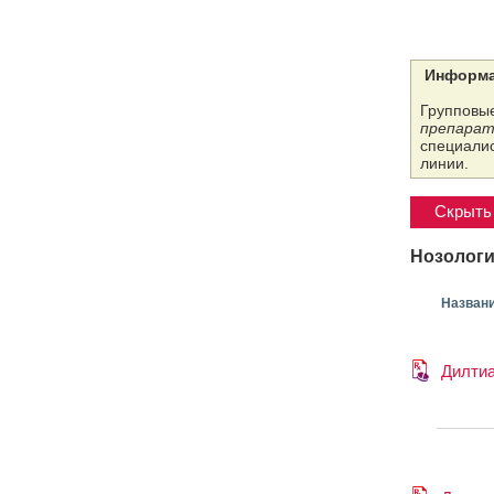
Информа
Групповые
препарат
специалис
линии.
Скрыть 
Нозологи
Назван
Дилти