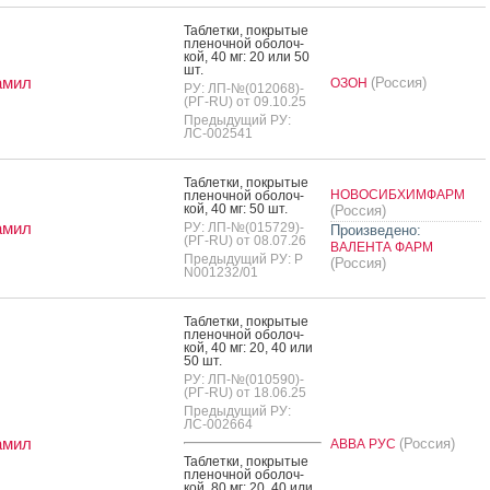
Таб­летки, пок­ры­тые
пле­ноч­ной обо­лоч­
кой, 40 мг: 20 или 50
шт.
амил
(Россия)
ОЗОН
РУ: ЛП-№(012068)-
(РГ-RU) от 09.10.25
Предыдущий РУ:
ЛС-002541
Таб­летки, пок­ры­тые
НОВОСИБХИМФАРМ
пле­ноч­ной обо­лоч­
кой, 40 мг: 50 шт.
(Россия)
амил
РУ: ЛП-№(015729)-
Произведено:
(РГ-RU) от 08.07.26
ВАЛЕНТА ФАРМ
Предыдущий РУ: Р
(Россия)
N001232/01
Таб­летки, пок­ры­тые
пле­ноч­ной обо­лоч­
кой, 40 мг: 20, 40 или
50 шт.
РУ: ЛП-№(010590)-
(РГ-RU) от 18.06.25
Предыдущий РУ:
ЛС-002664
амил
(Россия)
АВВА РУС
Таб­летки, пок­ры­тые
пле­ноч­ной обо­лоч­
кой, 80 мг: 20, 40 или