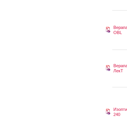
Верап
OBL
Верап
ЛекТ
Изопт
240