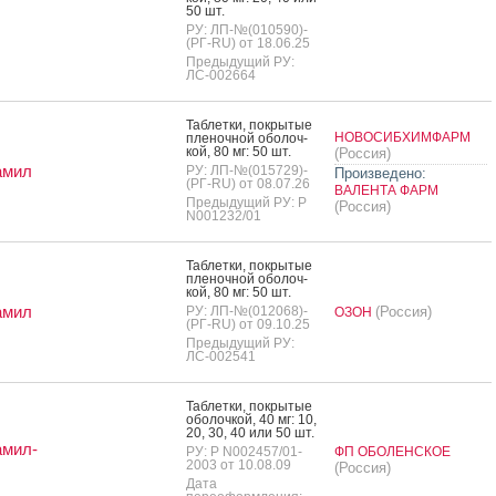
50 шт.
РУ: ЛП-№(010590)-
(РГ-RU) от 18.06.25
Предыдущий РУ:
ЛС-002664
Таб­летки, пок­ры­тые
НОВОСИБХИМФАРМ
пле­ноч­ной обо­лоч­
кой, 80 мг: 50 шт.
(Россия)
амил
РУ: ЛП-№(015729)-
Произведено:
(РГ-RU) от 08.07.26
ВАЛЕНТА ФАРМ
Предыдущий РУ: Р
(Россия)
N001232/01
Таб­летки, пок­ры­тые
пле­ноч­ной обо­лоч­
кой, 80 мг: 50 шт.
амил
РУ: ЛП-№(012068)-
(Россия)
ОЗОН
(РГ-RU) от 09.10.25
Предыдущий РУ:
ЛС-002541
Таб­летки, пок­ры­тые
обо­лоч­кой, 40 мг: 10,
20, 30, 40 или 50 шт.
амил-
РУ: Р N002457/01-
ФП ОБОЛЕНСКОЕ
2003 от 10.08.09
(Россия)
Дата