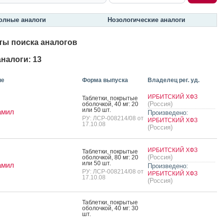
олные аналоги
Нозологические аналоги
ты поиска аналогов
налоги: 13
ие
Форма выпуска
Владелец рег. уд.
ИРБИТСКИЙ ХФЗ
Таб­летки, пок­ры­тые
(Россия)
обо­лоч­кой, 40 мг: 20
или 50 шт.
амил
Произведено:
РУ: ЛСР-008214/08 от
ИРБИТСКИЙ ХФЗ
17.10.08
(Россия)
ИРБИТСКИЙ ХФЗ
Таб­летки, пок­ры­тые
(Россия)
обо­лоч­кой, 80 мг: 20
или 50 шт.
амил
Произведено:
РУ: ЛСР-008214/08 от
ИРБИТСКИЙ ХФЗ
17.10.08
(Россия)
Таб­летки, пок­ры­тые
обо­лоч­кой, 40 мг: 30
шт.