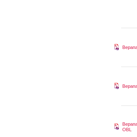
Верап
Верап
Верап
OBL