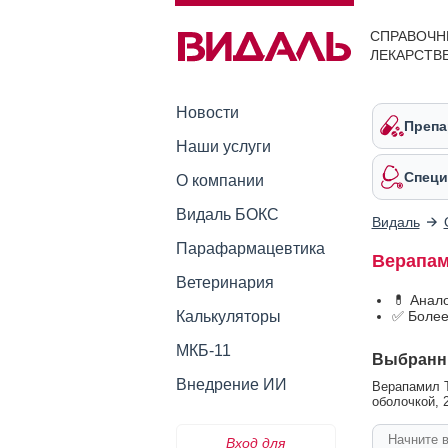
СПРАВОЧН
ЛЕКАРСТВ
Новости
Препа
Наши услуги
Специ
О компании
Видаль БОКС
Видаль
Парафармацевтика
Верапам
Ветеринария
💊 Анал
Калькуляторы
✅ Более
МКБ-11
Выбранн
Внедрение ИИ
Верапамил Т
оболочкой, 2
Вход для