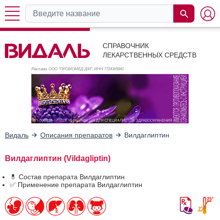
СПРАВОЧНИК
ЛЕКАРСТВЕННЫХ СРЕДСТВ
Реклама. ООО "ПРОМОМЕД ДМ", ИНН 772
4365841
Видаль
Описания препаратов
Вилдаглиптин
Вилдаглиптин (Vildagliptin)
💊 Состав препарата Вилдаглиптин
✅ Применение препарата Вилдаглиптин