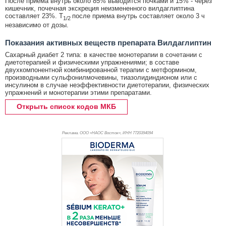
После приема внутрь около 85% выводится почками и 15% - через
кишечник, почечная экскреция неизмененного вилдаглиптина
составляет 23%. T
после приема внутрь составляет около 3 ч
1/2
независимо от дозы.
Показания активных веществ препарата Вилдаглиптин
Сахарный диабет 2 типа: в качестве монотерапии в сочетании с
диетотерапией и физическими упражнениями; в составе
двухкомпонентной комбинированной терапии с метформином,
производными сульфонилмочевины, тиазолидиндионом или с
инсулином в случае неэффективности диетотерапии, физических
упражнений и монотерапии этими препаратами.
Открыть список кодов МКБ
Реклама. ООО «НАОС Восток», ИНН 772
0394094