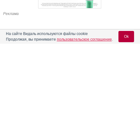
Реклама
На сайте Видаль используются файлы cookie
Ok
Продолжая, вы принимаете
пользовательское соглашение
.
Содержание
Вход для специалистов
E-mail учетной записи Vidal:
Форма выпуска, упаковка и состав
Клинико-фармакологич. группа
Пароль:
Фармако-терапевтическая группа
Фармакологическое действие
Фармакокинетика
Показания препарата
Регистрация
Забыли пароль?