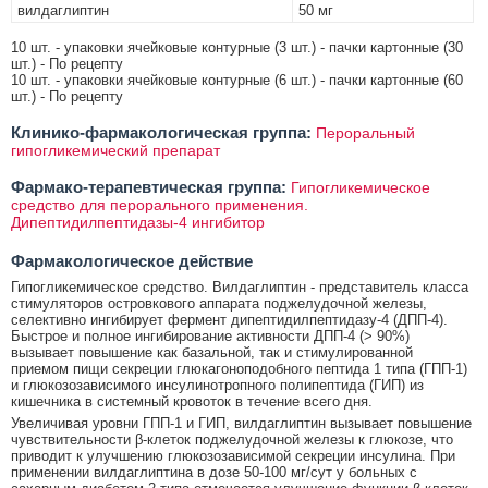
вилдаглиптин
50 мг
10 шт. - упаковки ячейковые контурные (3 шт.) - пачки картонные (30
шт.) - По рецепту
10 шт. - упаковки ячейковые контурные (6 шт.) - пачки картонные (60
шт.) - По рецепту
Клинико-фармакологическая группа:
Пероральный
гипогликемический препарат
Фармако-терапевтическая группа:
Гипогликемическое
средство для перорального применения.
Дипептидилпептидазы-4 ингибитор
Фармакологическое действие
Гипогликемическое средство. Вилдаглиптин - представитель класса
стимуляторов островкового аппарата поджелудочной железы,
селективно ингибирует фермент дипептидилпептидазу-4 (ДПП-4).
Быстрое и полное ингибирование активности ДПП-4 (> 90%)
вызывает повышение как базальной, так и стимулированной
приемом пищи секреции глюкагоноподобного пептида 1 типа (ГПП-1)
и глюкозозависимого инсулинотропного полипептида (ГИП) из
кишечника в системный кровоток в течение всего дня.
Увеличивая уровни ГПП-1 и ГИП, вилдаглиптин вызывает повышение
чувствительности β-клеток поджелудочной железы к глюкозе, что
приводит к улучшению глюкозозависимой секреции инсулина. При
применении вилдаглиптина в дозе 50-100 мг/сут у больных с