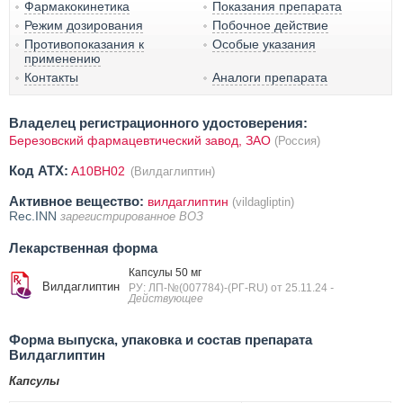
Фармакокинетика
Показания препарата
Режим дозирования
Побочное действие
Противопоказания к
Особые указания
применению
Контакты
Аналоги препарата
Владелец регистрационного удостоверения:
Березовский фармацевтический завод, ЗАО
(Россия)
Код ATX:
A10BH02
(Вилдаглиптин)
Активное вещество:
вилдаглиптин
(vildagliptin)
Rec.INN
зарегистрированное ВОЗ
Лекарственная форма
Капсулы 50 мг
Вилдаглиптин
РУ: ЛП-№(007784)-(РГ-RU) от 25.11.24
-
Действующее
Форма выпуска, упаковка и состав препарата
Вилдаглиптин
Капсулы