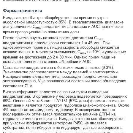
1с
Фармакокинетика
Вилдаглиптин быстро абсорбируется при приеме внутрь с
абсолютной биодоступностью 85%. В терапевтическом диапазоне
доз увеличение C
вилдаглиптина в плазме и AUC практически
max
прямо пропорционально повышению дозы.
После приема внутрь натощак время достижения C
max
вилдаглиптина в плазме крови составляет 1 ч 45 мин. При
одновременном приеме с пищей скорость абсорбции снижается
незначительно: отмечается уменьшение C
на 19% и увеличение
max
времени ее достижения до 2 ч 30 мин. Однако прием пищи не
оказывает влияния на степень абсорбции и AUC.
Связывание вилдаглиптина с белками плазмы низкое (9.3%).
Эквивалентно распределяется между плазмой и эритроцитами.
Распределение вилдаглиптина происходит предположительно
экстраваскулярно, V
в равновесном состоянии после в/в введения
d
составляет 71 л.
Биотрансформация является основным путем выведения
вилдаглиптина. В организме у человека подвергается превращению
69%. Основной метаболит - LAY151 (57% дозы) фармакологически
неактивен и является продуктом гидролиза циано-компонента. Около
4% подвергается амидному гидролизу. В экспериментальных
исследованиях отмечается положительное влияние ДПП-4 на
гидролиз активного вещества. Вилдаглиптин не метаболизируется
при участии изоферментов цитохрома Р450, не является
субстратом, не ингибирует и не индуцирует данные изоферменты.