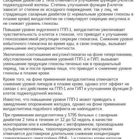
сахарным диабетом 2 типа отмечается улучшение функции β-клеток
поджелудочной железы. Степень улучшения функции β-клеток
зависит от степени их исходного повреждения; так у лиц, не
страдающих сахарным диабетом (с нормальным уровнем глюкозы в
плазме крови) вилдаглиптин не стимулирует секрецию инсулина и
не снижает уровень глюкозы.
Повышая уровни эндогенного ГПП-1, вилдаглиптин увеличивает
чувствительность α-клеток к глюкозе, что приводит к улучшению
глюкозозависимой регуляции секреции глюкагона. Снижение уровня
избыточного глюкагона во время еды, в свою очередь, вызывает
уменьшение инсулинорезистентности.
Увеличение соотношения инсулин/глюкагон на фоне гипергликемии,
обусловленное повышением уровней ГПП-1 и ГИП, вызывает
уменьшение продукции глюкозы печенью как в прандиальный
период, так и после приема пищи, что приводит к снижению уровня
глюкозы в плазме крови.
Кроме того, на фоне применения вилдаглиптина отмечается
снижение уровня липидов в плазме крови, однако этот эффект не
связан с его действием на ГПП-1 или ГИП и улучшением функции β-
клеток поджелудочной железы.
Известно, что повышение уровня ГПП-1 может приводить к
замедлению опорожнения желудка, однако на фоне применения
вилдаглиптина подобного эффекта не наблюдается.
При применении вилдаглиптина у 5795 больных с сахарным
диабетом 2 типа в течение от 12 до 52 недель в качестве
монотерапии или в комбинации с метформином, производными
сульфонилмочевины, тиазолидиндионом, или инсулином
отмечается достоверное длительное снижение концентрации
гликированного гемоглобина (HbA
) и глюкозы крови натощак.