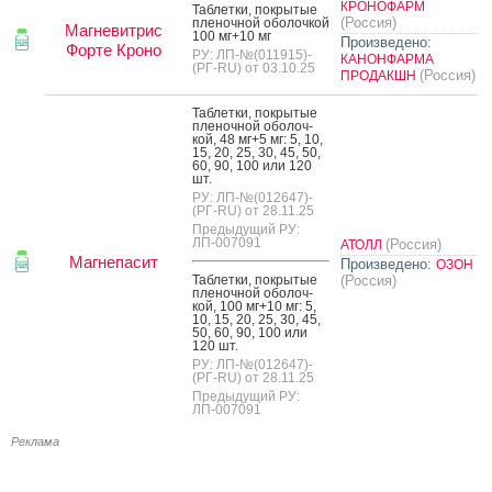
КРОНОФАРМ
Таб­летки, пок­ры­тые
(Россия)
пле­ноч­ной обо­лоч­кой
Магневитрис
100 мг+10 мг
Произведено:
Форте Кроно
РУ: ЛП-№(011915)-
КАНОНФАРМА
(РГ-RU) от 03.10.25
(Россия)
ПРОДАКШН
Таб­летки, пок­ры­тые
пле­ноч­ной обо­лоч­
кой, 48 мг+5 мг: 5, 10,
15, 20, 25, 30, 45, 50,
60, 90, 100 или 120
шт.
РУ: ЛП-№(012647)-
(РГ-RU) от 28.11.25
Предыдущий РУ:
ЛП-007091
(Россия)
АТОЛЛ
Магнепасит
Произведено:
ОЗОН
Таб­летки, пок­ры­тые
(Россия)
пле­ноч­ной обо­лоч­
кой, 100 мг+10 мг: 5,
10, 15, 20, 25, 30, 45,
50, 60, 90, 100 или
120 шт.
РУ: ЛП-№(012647)-
(РГ-RU) от 28.11.25
Предыдущий РУ:
ЛП-007091
Реклама