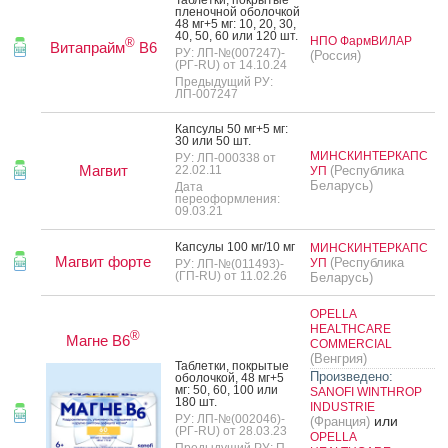
Таб­летки, пок­ры­тые
пле­ноч­ной обо­лоч­кой
48 мг+5 мг: 10, 20, 30,
40, 50, 60 или 120 шт.
НПО ФармВИЛАР
®
Витапрайм
B6
РУ: ЛП-№(007247)-
(Россия)
(РГ-RU) от 14.10.24
Предыдущий РУ:
ЛП-007247
Кап­су­лы 50 мг+5 мг:
30 или 50 шт.
МИНСКИНТЕРКАПС
РУ: ЛП-000338 от
Магвит
22.02.11
(Республика
УП
Беларусь)
Дата
переоформления:
09.03.21
Кап­су­лы 100 мг/10 мг
МИНСКИНТЕРКАПС
Магвит форте
(Республика
УП
РУ: ЛП-№(011493)-
(ГП-RU) от 11.02.26
Беларусь)
OPELLA
HEALTHCARE
®
Магне B6
COMMERCIAL
(Венгрия)
Таб­летки, пок­ры­тые
Произведено:
обо­лоч­кой, 48 мг+5
мг: 50, 60, 100 или
SANOFI WINTHROP
180 шт.
INDUSTRIE
РУ: ЛП-№(002046)-
или
(Франция)
(РГ-RU) от 28.03.23
OPELLA