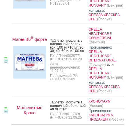
Предыдущий РУ: П
HEALTHCARE
N013203/01
(Венгрия)
HUNGARY
контакты:
ОПЕЛЛА ХЕЛСКЕА
(Россия)
ООО
OPELLA
HEALTHCARE
®
COMMERCIAL
Магне B6
форте
Таб­летки, пок­ры­тые
(Венгрия)
пле­ноч­ной обо­лоч­
Произведено:
кой, 100 мг+10 мг: 20,
30, 40, 60 или 100 шт.
OPELLA
РУ: ЛП-№(002077)-
HEALTHCARE
(РГ-RU) от 30.03.23
INTERNATIONAL
Дата
или
(Франция)
переоформления:
OPELLA
11.07.24
HEALTHCARE
Предыдущий РУ:
(Венгрия)
HUNGARY
ЛСР-007053/09
контакты:
ОПЕЛЛА ХЕЛСКЕА
(Россия)
ООО
КРОНОФАРМ
Таб­летки, пок­ры­тые
(Россия)
пле­ноч­ной обо­лоч­кой
Магневитрис
48 мг+5 мг
Произведено:
Кроно
РУ: ЛП-№(011789)-
КАНОНФАРМА
(РГ-RU) от 22.09.25
(Россия)
ПРОДАКШН