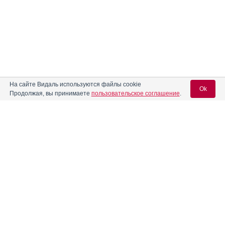
На сайте Видаль используются файлы cookie
Ok
Продолжая, вы принимаете
пользовательское соглашение
.
Нозологические аналоги: 12
Название
Форма выпуска
Владелец рег. уд.
Вход для специалистов
Кап­су­лы 100 мг+55
E-mail учетной записи Vidal:
мг: 10, 20, 30, 40, 100
или 500 шт.
МЕЛИГЕН ФП
Аевит
РУ: ЛП-№(010652)-
(Россия)
(РГ-RU) от 23.06.25
Предыдущий РУ:
Пароль:
ЛП-002467
Кап­су­лы 100 мг+58
Аевит
мг: 20, 30, 40, 500,
840, 1000, 1080,
1260, 1620, 1680,
ТУЛЬСКАЯ
2000 или 2160 шт.
ФАРМАЦЕВТИЧЕСКА