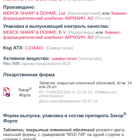
Произведено:
MERCK SHARP & DOHME, Ltd.
или
Химико-
(Великобритания)
фармацевтический комбинат АКРИХИН, АО
(Россия)
Упаковка и выпускающий контроль качества:
MERCK SHARP & DOHME, B.V.
или
Химико-
(Нидерланды)
фармацевтический комбинат АКРИХИН, АО
(Россия)
Код ATX:
C10AA01
(Симвастатин)
Активное вещество:
симвастатин
(simvastatin)
Rec.INN
зарегистрированное ВОЗ
Лекарственная форма
Таблетки, покрытые пленочной оболочкой, 40 мг: 14
или 28 шт.
®
Зокор
РУ: П N016251/01 от 31.03.10
- Отмена гос.
Форте
регистрации
Дата переоформления: 05.07.18
®
Форма выпуска, упаковка и состав препарата Зокор
Форте
Таблетки, покрытые пленочной оболочкой
розового цвета,
овальной формы, с гравировкой "MSD 749" на одной стороне и
гладкие c другой.