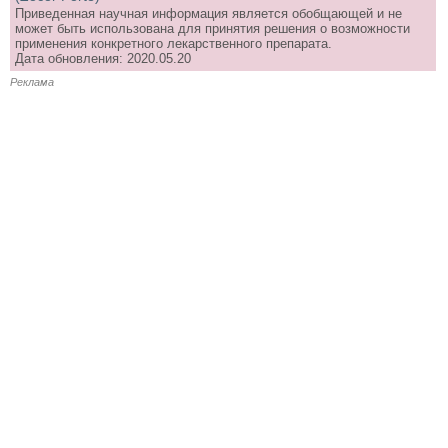
Приведенная научная информация является обобщающей и не
может быть использована для принятия решения о возможности
применения конкретного лекарственного препарата.
Дата обновления: 2020.05.20
Реклама