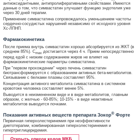
антиоксидантными, антипролиферативными свойствами. Имеются
данные о том, что симвастатин улучшает функцию эндотелия уже
через 30 дней терапии.
Применение симвастатина сопровождалось уменьшением частоты
сердечно-сосудистых нарушений независимо от исходного уровня
Хс-ЛПНП.
Фармакокинетика
После приема внутрь симвастатин хорошо абсорбируется из ЖКТ (в
среднем 85%). C
достигается через 4 ч. Прием непосредственно
max
перед едой с низким содержанием жиров не влияет на
фармакокинетические параметры симвастатина.
При "первом прохождении" через печень симвастатин
биотрансформируется с образованием активных бета-метаболитов.
Связывание с белками плазмы составляет 95%.
Концентрация активного метаболита симвастатина в системном
кровотоке человека составляет менее 5%.
Выводится в неизмененном виде и в виде метаболитов, главным
образом, с желчью - 60-85%; 10-15% - в виде неактивных
метаболитов выводится почками.
®
Показания активных веществ препарата Зокор
Форте
Первичная гиперхолестеринемия при неэффективности
диетотерапии, комбинированная гиперхолестеринемия и
гипертриглицеридемия.
Открыть список кодов МКБ