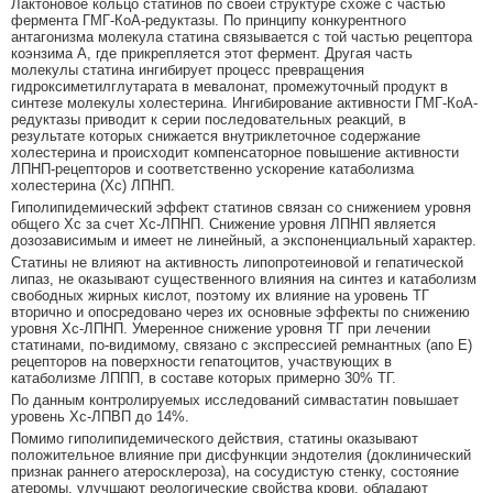
Лактоновое кольцо статинов по своей структуре схоже с частью
фермента ГМГ-КоА-редуктазы. По принципу конкурентного
антагонизма молекула статина связывается с той частью рецептора
коэнзима А, где прикрепляется этот фермент. Другая часть
молекулы статина ингибирует процесс превращения
гидроксиметилглутарата в мевалонат, промежуточный продукт в
синтезе молекулы холестерина. Ингибирование активности ГМГ-КоА-
редуктазы приводит к серии последовательных реакций, в
результате которых снижается внутриклеточное содержание
холестерина и происходит компенсаторное повышение активности
ЛПНП-рецепторов и соответственно ускорение катаболизма
холестерина (Xc) ЛПНП.
Гиполипидемический эффект статинов связан со снижением уровня
общего Хс за счет Хс-ЛПНП. Снижение уровня ЛПНП является
дозозависимым и имеет не линейный, а экспоненциальный характер.
Статины не влияют на активность липопротеиновой и гепатической
липаз, не оказывают существенного влияния на синтез и катаболизм
свободных жирных кислот, поэтому их влияние на уровень ТГ
вторично и опосредовано через их основные эффекты по снижению
уровня Хс-ЛПНП. Умеренное снижение уровня ТГ при лечении
статинами, по-видимому, связано с экспрессией ремнантных (апо Е)
рецепторов на поверхности гепатоцитов, участвующих в
катаболизме ЛППП, в составе которых примерно 30% ТГ.
По данным контролируемых исследований симвастатин повышает
уровень Хс-ЛПВП до 14%.
Помимо гиполипидемического действия, статины оказывают
положительное влияние при дисфункции эндотелия (доклинический
признак раннего атеросклероза), на сосудистую стенку, состояние
атеромы, улучшают реологические свойства крови, обладают