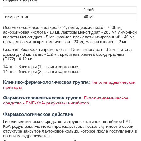
1 таб.
симвастатин
40 мг
Вспомогательные вещества
: бутилгидроксианизол - 0.08 мг,
аскорбиновая кислота - 10 мг, лактозы моногидрат - 283 мг, лимонной
кислоты моногидрат - 5 мг, крахмал прежелатинизированный - 40 мг,
целлюлоза микрокристаллическая - 20 мг, магния стеарат - 2 мг.
Состав оболочки:
гипромеллоза - 3.3 мг, гипролоза - 3.3 мг, титана
диоксид - 3 мг, тальк - 1.2 мг, краситель железа оксид красный
(E172) - 0.12 мг.
14 шт. - блистеры (1) - пачки картонные.
14 шт. - блистеры (2) - пачки картонные.
Клинико-фармакологическая группа:
Гиполипидемический
препарат
Фармако-терапевтическая группа:
Гиполипидемическое
средство - ГМГ-КоА-редуктазы ингибитор
Фармакологическое действие
Гиполипидемическое средство из группы статинов, ингибитор ГМГ-
КоА-редуктазы. Является пролекарством, поскольку имеет в своей
структуре закрытое лактоновое кольцо, которое после поступления в
организм гидролизуется.