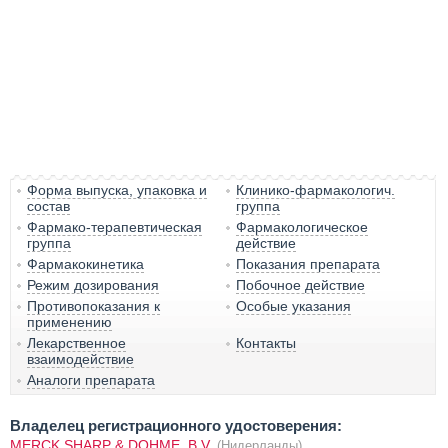
Форма выпуска, упаковка и
Клинико-фармакологич.
состав
группа
Фармако-терапевтическая
Фармакологическое
группа
действие
Фармакокинетика
Показания препарата
Режим дозирования
Побочное действие
Противопоказания к
Особые указания
применению
Лекарственное
Контакты
взаимодействие
Аналоги препарата
Владелец регистрационного удостоверения:
MERCK SHARP & DOHME, B.V.
(Нидерланды)