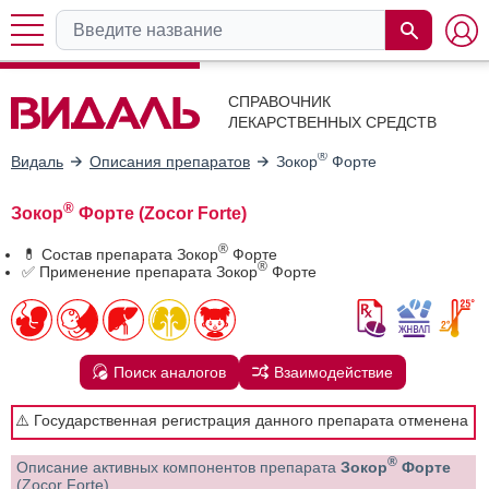
СПРАВОЧНИК
ЛЕКАРСТВЕННЫХ СРЕДСТВ
®
Видаль
Описания препаратов
Зокор
Форте
®
Зокор
Форте (Zocor Forte)
®
💊 Состав препарата Зокор
Форте
®
✅ Применение препарата Зокор
Форте
Поиск аналогов
Взаимодействие
⚠️ Государственная регистрация данного препарата отменена
®
Описание активных компонентов препарата
Зокор
Форте
(Zocor Forte)