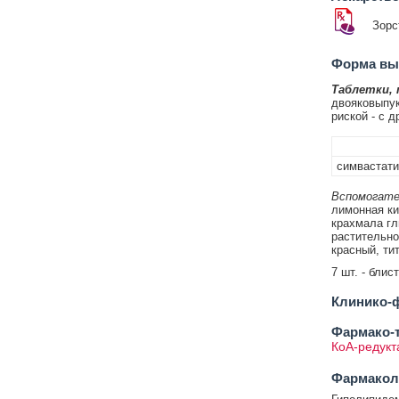
Зорс
Форма вып
Таблетки,
двояковыпук
риской - с д
симвастати
Вспомогате
лимонная ки
крахмала гл
растительно
красный, ти
7 шт. - блис
Клинико-ф
Фармако-т
КоА-редукт
Фармакол