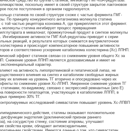
ическое средство из группы статинов, ингибитор ГМГ-КоА-редуктазы.
олекарством, поскольку имеет в своей структуре закрытое лактоновое
орое после поступления в организм гидролизуется.
кольцо статинов по своей структуре схоже с частью фермента ГМГ-
зы. По принципу конкурентного антагонизма молекула статина
 с той частью рецептора коэнзима А, где прикрепляется этот фермент.
ь молекулы статина ингибирует процесс превращения
илглутарата в мевалонат, промежуточный продукт в синтезе молекулы
. Ингибирование активности ГМГ-КоА-редуктазы приводит к серии
льных реакций, в результате которых снижается внутриклеточное
холестерина и происходит компенсаторное повышение активности
оров и соответственно ускорение катаболизма холестерина (Xc) ЛПНП.
ический эффект статинов связан со снижением уровня общего Хс за
П. Снижение уровня ЛПНП является дозозависимым и имеет не
 экспоненциальный характер.
влияют на активность липопротеиновой и гепатической липаз, не
ущественного влияния на синтез и катаболизм свободных жирных
тому их влияние на уровень ТГ вторично и опосредовано через их
ффекты по снижению уровня Хс-ЛПНП. Умеренное снижение уровня ТГ
 статинами, по-видимому, связано с экспрессией ремнантных (апо Е)
на поверхности гепатоцитов, участвующих в катаболизме ЛППП, в
орых примерно 30% ТГ.
контролируемых исследований симвастатин повышает уровень Хс-ЛПВП
липидемического действия, статины оказывают положительное
 дисфункции эндотелия (доклинический признак раннего
за), на сосудистую стенку, состояние атеромы, улучшают
ие свойства крови, обладают антиоксидантными,
ративными свойствами. Имеются данные о том, что симвастатин