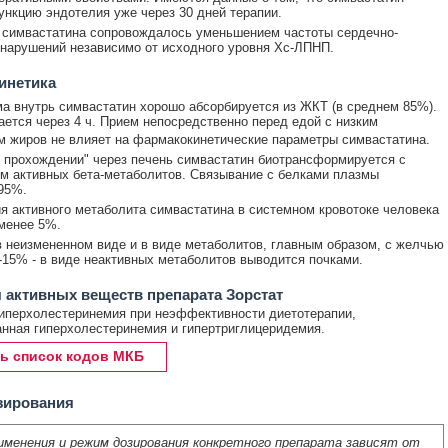
нкцию эндотелия уже через 30 дней терапии.
 симвастатина сопровождалось уменьшением частоты сердечно-
нарушений независимо от исходного уровня Хс-ЛПНП.
инетика
а внутрь симвастатин хорошо абсорбируется из ЖКТ (в среднем 85%).
ется через 4 ч. Прием непосредственно перед едой с низким
 жиров не влияет на фармакокинетические параметры симвастатина.
 прохождении" через печень симвастатин биотрансформируется с
м активных бета-метаболитов. Связывание с белками плазмы
95%.
я активного метаболита симвастатина в системном кровотоке человека
менее 5%.
 неизмененном виде и в виде метаболитов, главным образом, с желчью
0-15% - в виде неактивных метаболитов выводится почками.
 активных веществ препарата Зорстат
иперхолестеринемия при неэффективности диетотерапии,
нная гиперхолестеринемия и гипертриглицеридемия.
ь список кодов МКБ
зирования
именения и режим дозирования конкретного препарата зависят от