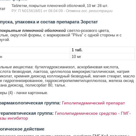
Таблетки, покрытые пленочной оболочкой, 10 мг: 28 шт.
тат
РУ: П N015618/01 от 08.04.09
- Отмена гос. регистрации
уска, упаковка и состав препарата Зорстат
 покрытые пленочной оболочкой
светло-розового цвета,
лые, округлой формы, с маркировкой "Pliva" с одной стороны и с
ругой.
1 таб.
н
10 мг
льные вещества
: бутилгидроксианизол, аскорбиновая кислота,
слота безводная, лактоза, целлюлоза микрокристаллическая, натрия
иколат, кремния диоксид коллоидный безводный, магния стеарат, масло
е гидрогенизированное, гидроксипропилметилцеллюлоза, железа оксид
тана диоксид, полисорбат 80, тальк.
теры (4) - пачки картонные.
армакологическая группа:
Гиполипидемический препарат
ерапевтическая группа:
Гиполипидемическое средство - ГМГ-
азы ингибитор
огическое действие