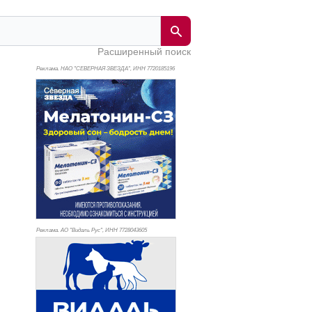
Расширенный поиск
Реклама. НАО "СЕВЕРНАЯ ЗВЕЗДА", ИНН 772
0185196
Реклама. АО "Видаль Рус", ИНН 772
8043605