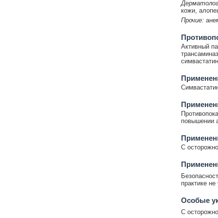
Дерматолог
кожи, алопе
Прочие:
ане
Противоп
Активный па
трансаминаз
симвастатин
Применени
Симвастатин
Применен
Противопока
повышении а
Применен
С осторожно
Применени
Безопасност
практике не
Особые у
С осторожно