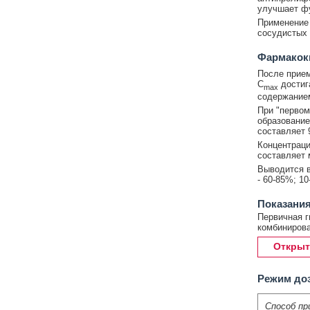
улучшает фу
Применение
сосудистых 
Фармакок
После прием
C
достига
max
содержанием
При "первом
образование
составляет 
Концентраци
составляет 
Выводится в
- 60-85%; 1
Показания
Первичная г
комбинирова
Открыт
Режим до
Способ пр