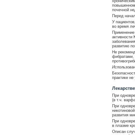
хроническим
повышенном 
почечной не
Перед начал
У пациентов
во время ле
Применение 
активности 
заболевания
развитию по
Не рекоменд
фибратами, 
противогриб
Использова
Безопасност
практике не
Лекарстве
При одновре
(в т.ч. варф
При одновре
никотиновой
развития ми
При одновре
в плазме кр
Описан случ