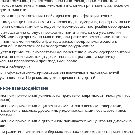
 алкоголизмом, при артериальной гипотензии, пониженном или
тонусе скелетных мышц неясной этиологии, при эпилепсии, тяжелой
достаточности.
ом и во время лечения необходим контроль функции печени.
, получающих антикоагулянты производны кумарина, перед началом и
чения симвастатином следует контролировать протромбиновое время.
симвастатина следует прекратить при значительном увеличении
КФК или подозрении на миопатию, при развитии острого или тяжелого
, при появлении любого фактора риска, предрасполагающего к
чечной недостаточности вследствие рабдомиолиза.
уется применять симвастатин одновременно с иммунодепрессантами,
никотиновой кислотой (в дозах, вызывающих гиполипидемию),
ковыми препаратами производными азола.
ние в педиатрии
ь и эффективность применения симвастатина в педиатрической
 установлены. Не рекомендуется применять у детей.
нное взаимодействие
менном применении усиливается действие непрямых антикоагулянтов
арина).
менном применении с цитостатиками, итраконазолом, фибратами,
 кислотой в высоких дозах, иммунодепрессантами повышается риск
опатии.
менном применении с дигоксином повышается концентрация дигоксина
ови.
ай развития симптомов рабдомиолиза после однократного приема дозы