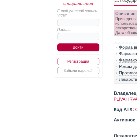
⚠️ Госуда
специалистов
E-mail учетной записи
Описание 
Vidal:
Приведенна
использова
лекарствен
Пароль:
Дата обнов
Форма вы
Фармако-
Фармако
Регистрация
Режим д
Забыли пароль?
Противо
Лекарст
Владелец 
PLIVA HRVA
Код ATX:
Активное 
Лекарств