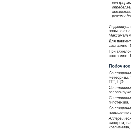
его формы
определяе
лекарстве
режиму до
Индивидуаль
повышают с 
Максимальн
Для пациен
составляет 
При тяжелой
составляет 5
Побочное
Со стороны
метеоризм, 
ГГТ, ЩФ.
Со стороны
головокруже
Со стороны
гипотензия.
Со стороны
повышение а
Аллергическ
синдром, ва
крапивница,