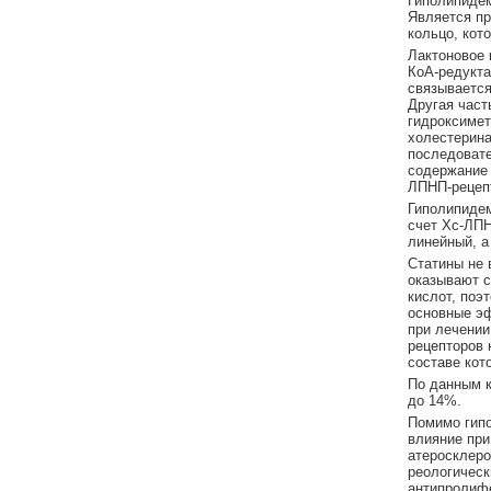
Гиполипидем
Является пр
кольцо, кот
Лактоновое 
КоА-редукта
связывается
Другая част
гидроксимет
холестерина
последовате
содержание 
ЛПНП-рецепт
Гиполипидем
счет Хс-ЛПН
линейный, а
Статины не 
оказывают с
кислот, поэ
основные э
при лечении
рецепторов 
составе кот
По данным 
до 14%.
Помимо гипо
влияние при
атеросклеро
реологическ
антипролифе