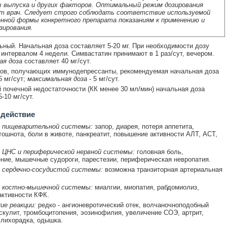
 выпуска и других факторов. Оптимальный режим дозирования
т врач. Следует строго соблюдать соответствие используемой
нной формы конкретного препарата показаниям к применению и
зирования.
ный. Начальная доза составляет 5-20 мг. При необходимости дозу
интервалом 4 недели. Симвастатин принимают в 1 раз/сут, вечером.
ая доза
составляет 40 мг/сут.
тов, получающих иммунодепрессанты, рекомендуемая начальная доза
5 мг/сут;
максимальная доза
- 5 мг/сут.
 почечной недостаточности (КК менее 30 мл/мин) начальная доза
-10 мг/сут.
 действие
 пищеварительной системы:
запор, диарея, потеря аппетита,
тошнота, боли в животе, панкреатит, повышение активности АЛТ, АСТ,
 ЦНС и периферической нервной системы:
головная боль,
ние, мышечные судороги, парестезии, периферическая невропатия.
 сердечно-сосудистой системы:
возможна транзиторная артериальная
 костно-мышечной системы:
миалгии, миопатия, рабдомиолиз,
ктивности КФК.
ие реакции:
редко - ангионевротический отек, волчаночноподобный
скулит, тромбоцитопения, эозинофилия, увеличение СОЭ, артрит,
 лихорадка, одышка.