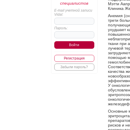
специалистов
Мэтти Аапр
Клиника Же
E-mail учетной записи
Vidal:
Анемия (сн
трети боль
получающих
Пароль:
ухудшает к
повышенной
неблагопри
ткани при 
лучевой те
затрудняют
помощью мн
Регистрация
гемоглобин
Соответств
Забыли пароль?
качества ж
новообразо
эффективно
У онкологи
обусловлен
эритропоэз
онкологиче
железодеф
Основные м
эритроцита
препаратов
рисков и н
рекоменда