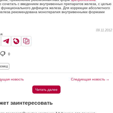
 сочетать с введением внутривенных препаратов железа, с целью
 функционального дефицита железа. Для коррекции абсолютного
железа рекомендована монотерапия внутривенными формами
09.11.2012
ся
0
комед
ущая новость
Следующая новость →
Читать далее
жет заинтересовать