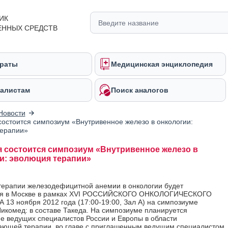
ИК
ЕННЫХ СРЕДСТВ
раты
Медицинская энциклопедия
алистам
Поиск аналогов
Новости
состоится симпозиум «Внутривенное железо в онкологии:
терапии»
я состоится симпозиум «Внутривенное железо в
и: эволюция терапии»
ерапии железодефицитной анемии в онкологии будет
ся в Москве в рамках XVI РОССИЙСКОГО ОНКОЛОГИЧЕСКОГО
13 ноября 2012 года (17:00-19:00, Зал А) на симпозиуме
икомед: в составе Такеда. На симпозиуме планируется
е ведущих специалистов России и Европы в области
ющей терапии, во главе с приглашенным ведущим специалистом