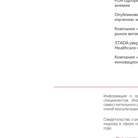
FDA одобр
анемии
Опубликова
изучению э
Компания «
рынок вита
STADA увер
Healthcare
Компания «
инновацион
Информация о пр
специалистов. Ин
самостоятельного 
очной консультации
Свидетельство о р
надзору в сфере с
года.