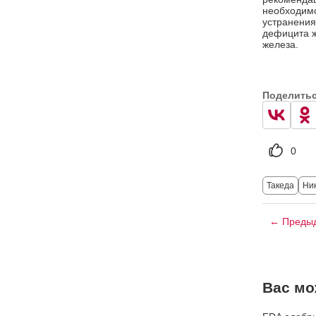
необходимо
устранения
дефицита 
железа.
Поделить
0
Такеда
Ни
← Предыд
Вас мо