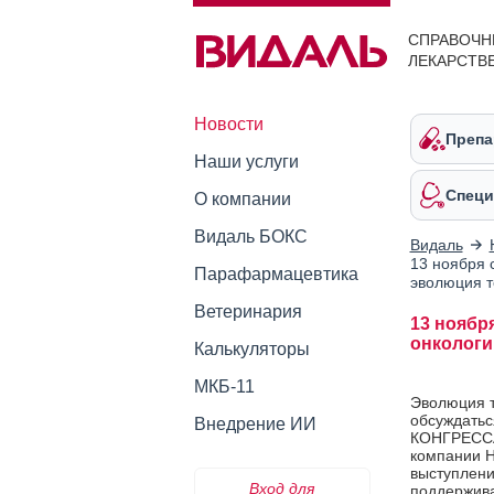
СПРАВОЧН
ЛЕКАРСТВ
Новости
Препа
Наши услуги
Специ
О компании
Видаль БОКС
Видаль
13 ноября 
Парафармацевтика
эволюция 
Ветеринария
13 ноябр
онкологи
Калькуляторы
МКБ-11
Эволюция т
обсуждать
Внедрение ИИ
КОНГРЕССА 
компании Н
выступлени
Вход для
поддержива