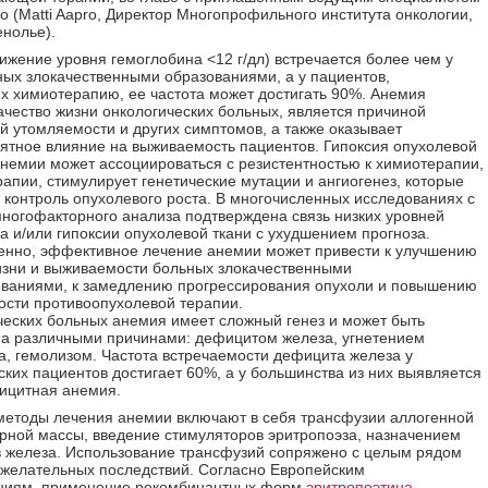
о (Matti Aapro, Директор Многопрофильного института онкологии,
нолье).
ижение уровня гемоглобина <12 г/дл) встречается более чем у
ных злокачественными образованиями, а у пациентов,
 химиотерапию, ее частота может достигать 90%. Анемия
ачество жизни онкологических больных, является причиной
 утомляемости и других симптомов, а также оказывает
ятное влияние на выживаемость пациентов. Гипоксия опухолевой
анемии может ассоциироваться с резистентностью к химиотерапии,
рапии, стимулирует генетические мутации и ангиогенез, которые
 контроль опухолевого роста. В многочисленных исследованиях с
огофакторного анализа подтверждена связь низких уровней
а и/или гипоксии опухолевой ткани с ухудшением прогноза.
енно, эффективное лечение анемии может привести к улучшению
изни и выживаемости больных злокачественными
ваниями, к замедлению прогрессирования опухоли и повышению
сти противоопухолевой терапии.
ческих больных анемия имеет сложный генез и может быть
а различными причинами: дефицитом железа, угнетением
а, гемолизом. Частота встречаемости дефицита железа у
ских пациентов достигает 60%, а у большинства из них выявляется
ицитная анемия.
етоды лечения анемии включают в себя трансфузии аллогенной
рной массы, введение стимуляторов эритропоэза, назначением
 железа. Использование трансфузий сопряжено с целым рядом
ежелательных последствий. Согласно Европейским
циям, применение рекомбинантных форм
эритропоэтина