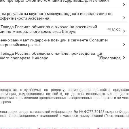
ило препарат Омонтис компании Аффимакс для лечения
ны результаты крупного международного исследования по
ффективности Актовегина
Такеда Россия» объявила о выводе на российский
Плюс
®
минно-минерального комплекса Витрум
енно занимает лидерские позиции в сегменте Consumer
 на российском рынке
Такеда Россия» объявила о начале производства
в
®
ного препарата Нинларо
Ярославле
епаратах, отпускаемых по рецепту, размещенная на сайте, предназн
формация, содержащаяся на сайте, не должна использоваться пациен
решения о применении представленных лекарственных препаратов и не мож
 врача.
егистрации средства массовой информации Эл № ФС77-79153 выдано Федер
вязи, информационных технологий и массовых коммуникаций (Роскомнадзор