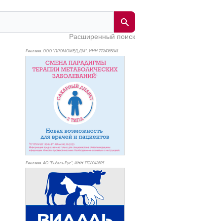
Расширенный поиск
Реклама. ООО "ПРОМОМЕД ДМ", ИНН 772
4365841
Реклама. АО "Видаль Рус", ИНН 772
8043605