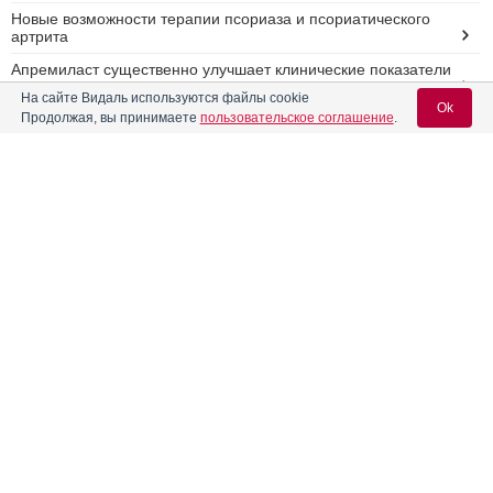
Новые возможности терапии псориаза и псориатического
артрита
Апремиласт существенно улучшает клинические показатели
и качество жизни пациентов с псориазом
На сайте Видаль используются файлы cookie
Ok
Продолжая, вы принимаете
пользовательское соглашение
.
Клиническая практика подтвердила эффективность нового
таблетированного препарата от псориаза
Компания «Селджен», подразделение компании
«Бристол-Майерс Сквибб», зарегистрировала в России
®
Вход для специалистов
новые показания для иммуномодулятора Ревлимид
E-mail учетной записи Vidal:
Реклама
Пароль:
Регистрация
Забыли пароль?