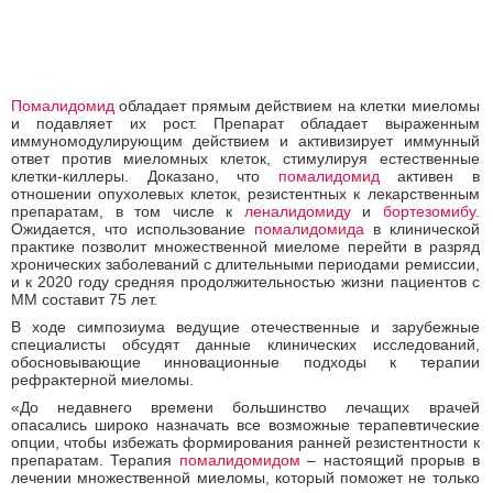
Помалидомид
обладает прямым действием на клетки миеломы
и подавляет их рост. Препарат обладает выраженным
иммуномодулирующим действием и активизирует иммунный
ответ против миеломных клеток, стимулируя естественные
клетки-киллеры. Доказано, что
помалидомид
активен в
отношении опухолевых клеток, резистентных к лекарственным
препаратам, в том числе к
леналидомиду
и
бортезомибу
.
Ожидается, что использование
помалидомида
в клинической
практике позволит множественной миеломе перейти в разряд
хронических заболеваний с длительными периодами ремиссии,
и к 2020 году средняя продолжительностью жизни пациентов с
ММ составит 75 лет.
В ходе симпозиума ведущие отечественные и зарубежные
специалисты обсудят данные клинических исследований,
обосновывающие инновационные подходы к терапии
рефрактерной миеломы.
«До недавнего времени большинство лечащих врачей
опасались широко назначать все возможные терапевтические
опции, чтобы избежать формирования ранней резистентности к
препаратам. Терапия
помалидомидом
– настоящий прорыв в
лечении множественной миеломы, который поможет не только