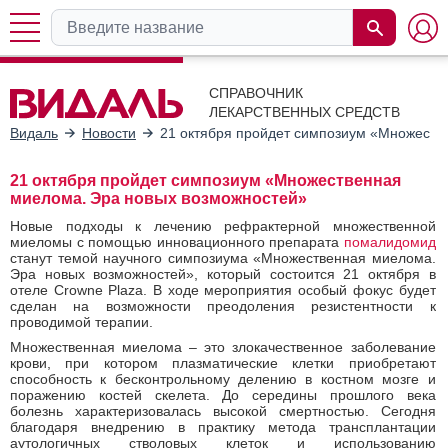
СПРАВОЧНИК
ЛЕКАРСТВЕННЫХ СРЕДСТВ
Видаль
Новости
21 октября пройдет симпозиум «Множеств
21 октября пройдет симпозиум «Множественная
миелома. Эра новых возможностей»
Новые подходы к лечению рефрактерной множественной
миеломы с помощью инновационного препарата
помалидомид
станут темой научного симпозиума «Множественная миелома.
Эра новых возможностей», который состоится 21 октября в
отеле Crowne Plaza. В ходе мероприятия особый фокус будет
сделан на возможности преодоления резистентности к
проводимой терапии.
Множественная миелома – это злокачественное заболевание
крови, при котором плазматические клетки приобретают
способность к бесконтрольному делению в костном мозге и
поражению костей скелета. До середины прошлого века
болезнь характеризовалась высокой смертностью. Сегодня
благодаря внедрению в практику метода трансплантации
аутологичных стволовых клеток и использованию