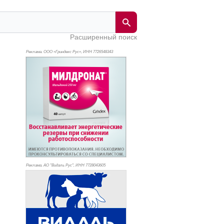
Расширенный поиск
Реклама. ООО «Гриндекс Рус», ИНН 772
6548343
Реклама. АО "Видаль Рус", ИНН 772
8043605