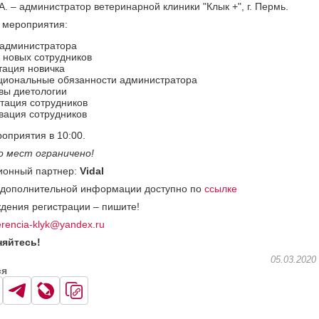
А. – администратор ветеринарной клиники "Клык +", г. Пермь.
 мероприятия:
 администратора
 новых сотрудников
тация новичка
циональные обязанности администратора
вы диетологии
тация сотрудников
вация сотрудников
оприятия в 10:00.
о мест ограничено!
онный партнер:
Vidal
 дополнительной информации доступно по
ссылке
дения регистрации – пишите!
erencia-klyk@yandex.ru
яйтесь!
05.03.2020
ся