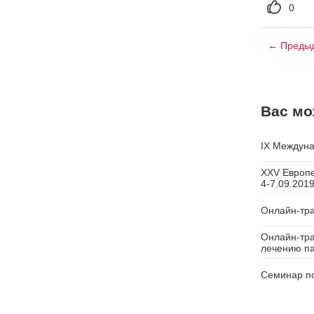
0
← Предыд
Вас мо
IX Междун
XXV Европе
4-7.09.201
Онлайн-тра
Онлайн-тра
лечению па
Семинар по