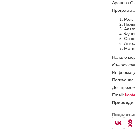
Аронова С.
Программа
Роль
Найм
Адап
Функ
Осно
Аттес
Моти
Начало мер
Количеств
Информаци
Получение
Для прохож
Email:
konf
Присоедин
Поделить