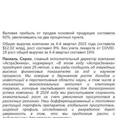
Валовая прибыль от продаж основной продукции составила
82%, увеличившись на два процентных пункта.
Общая выручка компании за 4-й квартал 2023 года составила
$12,02 млрд, рост составил 8%. Без учета лекарств от COVID-
19 рост общей выручки за 4-й квартал составил 16%.
Паскаль Сорио
, главный исполнительный директор компании
«АстраЗенека», подчеркнул:
«В этом году «АстраЗенека»
празднует свое 25-летие, и мы рады сообщить об очередных
высоких финансовых показателях за год и научном
прогрессе. Мы говорим о двузначном росте доходов и
инвестиций в перспективные области науки, в том числе в
конъюгаты моноклональных антител и клеточную
терапию, которые закладывают основу для долгосрочного
успеха компании. В 2024 году мы рассчитываем сохранить
значительный рост за счет увеличения присутствия в
различных регионах. Наш дифференцированный и постоянно
растущий портфель препаратов, глобальное присутствие,
широкий профиль исследований и разработок дают
уверенность в том, что мы продолжим расти с
лидирующими для отрасли темпами»
.