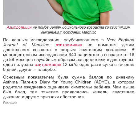
Азитромицин
не помог детям дошкольного возраста со свистящим
дыханием // Источник: Magnific
По данным исследования, опубликованного в
New England
Journal of Medicine
,
азитромицин
не помогает детям
дошкольного возраста с острым свистящим дыханием. В
многоцентровом исследовании 840 пациентов в возрасте от 18
до 59 месяцев случайным образом распределили в две группы:
одна получала
азитромицин
12 мг/кг один раз в сутки в течение
5 дней, другая – плацебо.
Основным показателем была сумма баллов по дневнику
Asthma Flare-up Diary for Young Children (ADYC), в котором
родители ежедневно оценивали симптомы ребёнка. Чем выше
был балл, тем тяжелее проявлялись кашель, свистящее
дыхание и другие признаки обострения.
Реклама