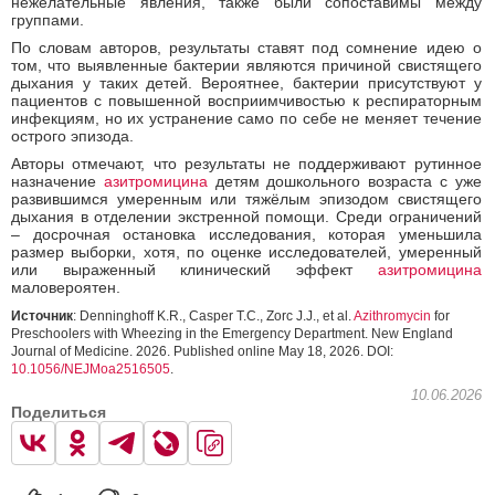
нежелательные явления, также были сопоставимы между
группами.
По словам авторов, результаты ставят под сомнение идею о
том, что выявленные бактерии являются причиной свистящего
дыхания у таких детей. Вероятнее, бактерии присутствуют у
пациентов с повышенной восприимчивостью к респираторным
инфекциям, но их устранение само по себе не меняет течение
острого эпизода.
Авторы отмечают, что результаты не поддерживают рутинное
назначение
азитромицина
детям дошкольного возраста с уже
развившимся умеренным или тяжёлым эпизодом свистящего
дыхания в отделении экстренной помощи. Среди ограничений
– досрочная остановка исследования, которая уменьшила
размер выборки, хотя, по оценке исследователей, умеренный
или выраженный клинический эффект
азитромицина
маловероятен.
Источник
: Denninghoff K.R., Casper T.C., Zorc J.J., et al.
Azithromycin
for
Preschoolers with Wheezing in the Emergency Department. New England
Journal of Medicine. 2026. Published online May 18, 2026. DOI:
10.1056/NEJMoa2516505
.
10.06.2026
Поделиться