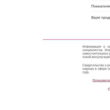
Показатели
Bayer прод
Информация о пр
специалистов. Ин
самостоятельного 
очной консультации
Свидетельство о р
надзору в сфере с
года.
Пользовате
C