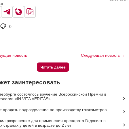
ся
0
ущая новость
Следующая новость →
Читать далее
жет заинтересовать
тербурге состоялось вручение Всероссийской Премии в
кологии «IN VITA VERITAS»
т продать подразделение по производству глюкометров
чил разрешение для применения препарата Гадовист в
 странах у детей в возрасте до 2 лет