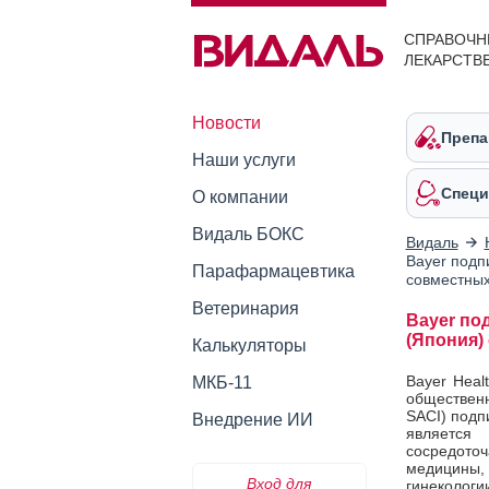
СПРАВОЧН
ЛЕКАРСТВ
Новости
Препа
Наши услуги
Специ
О компании
Видаль БОКС
Видаль
Bayer подп
Парафармацевтика
совместных
Ветеринария
Bayer по
(Япония)
Калькуляторы
Bayer Heal
МКБ-11
обществен
SACI) подп
Внедрение ИИ
является
сосредото
медицины,
Вход для
гинекологи