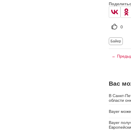
Поделить
0
Байер
← Предыд
Вас мо
В Санкт-Пе
области он
Bayer може
Bayer полу
Европейских