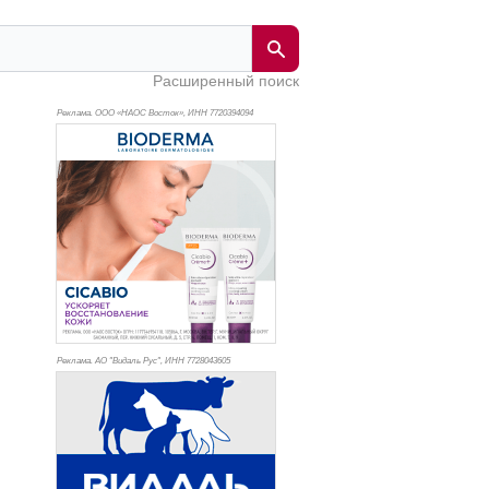
Расширенный поиск
Реклама. ООО «НАОС Восток», ИНН 772
0394094
Реклама. АО "Видаль Рус", ИНН 772
8043605