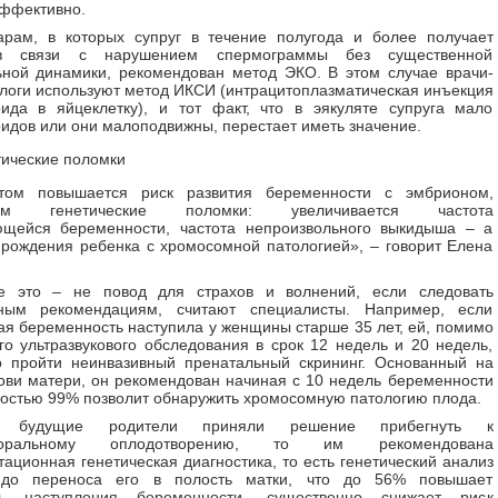
ффективно.
арам, в которых супруг в течение полугода и более получает
в связи с нарушением спермограммы без существенной
ной динамики, рекомендован метод ЭКО. В этом случае врачи-
логи используют метод ИКСИ (интрацитоплазматическая инъекция
ида в яйцеклетку), и тот факт, что в эякуляте супруга мало
идов или они малоподвижны, перестает иметь значение.
тические поломки
том повышается риск развития беременности с эмбрионом,
щим генетические поломки: увеличивается частота
ющейся беременности, частота непроизвольного выкидыша – а
 рождения ребенка с хромосомной патологией», – говорит Елена
е это – не повод для страхов и волнений, если следовать
ным рекомендациям, считают специалисты. Например, если
ая беременность наступила у женщины старше 35 лет, ей, помимо
го ультразвукового обследования в срок 12 недель и 20 недель,
о пройти неинвазивный пренатальный скрининг. Основанный на
ови матери, он рекомендован начиная с 10 недель беременности
ностью 99% позволит обнаружить хромосомную патологию плода.
 будущие родители приняли решение прибегнуть к
рпоральному оплодотворению, то им рекомендована
ационная генетическая диагностика, то есть генетический анализ
 до переноса его в полость матки, что до 56% повышает
ть наступления беременности, существенно снижает риск