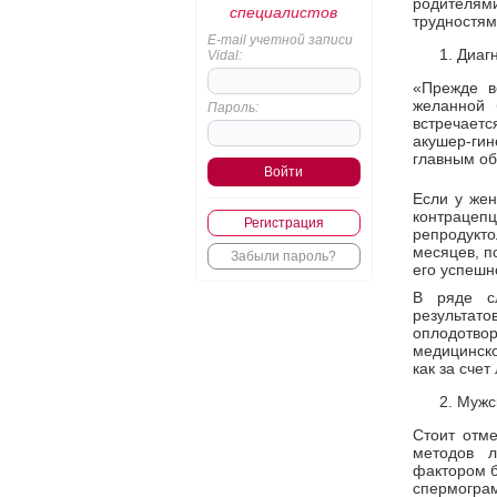
родителя
специалистов
трудностям
E-mail учетной записи
Диагн
Vidal:
«Прежде в
желанной 
Пароль:
встречаетс
акушер-гин
главным об
Если у жен
контрацеп
Регистрация
репродукто
месяцев, п
Забыли пароль?
его успешн
В ряде с
результат
оплодотвор
медицинско
как за счет
Мужс
Стоит отм
методов 
фактором б
спермогра