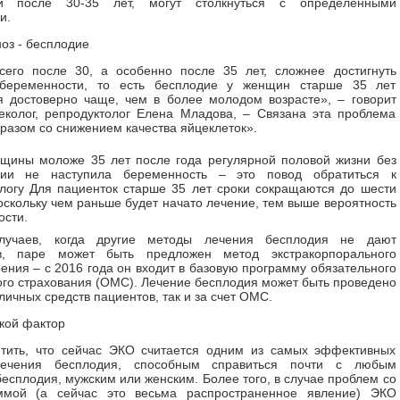
ми после 30-35 лет, могут столкнуться с определенными
и.
оз - бесплодие
сего после 30, а особенно после 35 лет, сложнее достигнуть
беременности, то есть бесплодие у женщин старше 35 лет
я достоверно чаще, чем в более молодом возрасте», – говорит
еколог, репродуктолог Елена Младова, – Связана эта проблема
разом со снижением качества яйцеклеток».
щины моложе 35 лет после года регулярной половой жизни без
ции не наступила беременность – это повод обратиться к
логу Для пациенток старше 35 лет сроки сокращаются до шести
оскольку чем раньше будет начато лечение, тем выше вероятность
ости.
лучаев, когда другие методы лечения бесплодия не дают
ов, паре может быть предложен метод экстракорпорального
ения – с 2016 года он входит в базовую программу обязательного
го страхования (ОМС). Лечение бесплодия может быть проведено
 личных средств пациентов, так и за счет ОМС.
кой фактор
етить, что сейчас ЭКО считается одним из самых эффективных
лечения бесплодия, способным справиться почти с любым
есплодия, мужским или женским. Более того, в случае проблем со
ммой (а сейчас это весьма распространенное явление) ЭКО