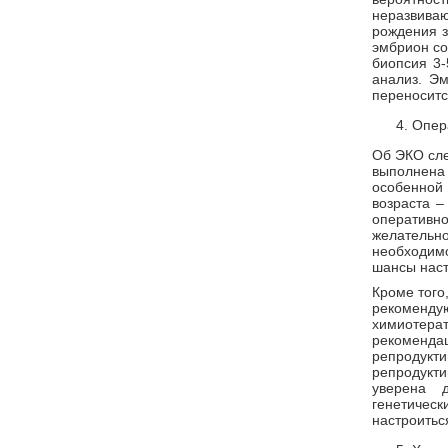
неразвива
рождения з
эмбрион со
биопсия 3-
анализ. Эм
переноситс
Опер
Об ЭКО сле
выполнена
особенной 
возраста –
оперативн
желательно
необходимо
шансы наст
Кроме того
рекомен
химиотера
рекоменда
репродук
репродукти
уверена 
генетиче
настроитьс