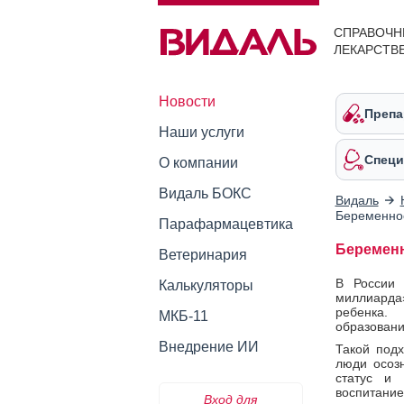
СПРАВОЧН
ЛЕКАРСТВ
Новости
Препа
Наши услуги
Специ
О компании
Видаль БОКС
Видаль
Беременнос
Парафармацевтика
Беременн
Ветеринария
В России 
Калькуляторы
миллиарда
ребенка.
МКБ-11
образовани
Внедрение ИИ
Такой подх
люди осозн
статус и 
воспитание
Вход для