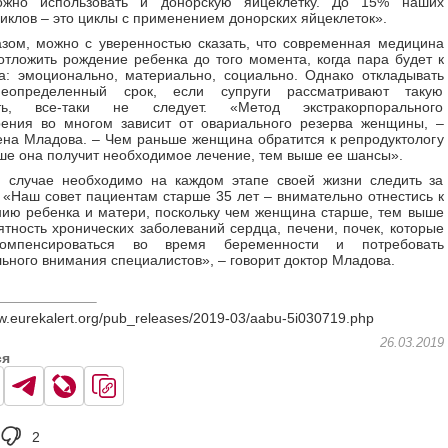
жно использовать и донорскую яйцеклетку. До 15% наших
иклов – это циклы с применением донорских яйцеклеток».
зом, можно с уверенностью сказать, что современная медицина
отложить рождение ребенка до того момента, когда пара будет к
а: эмоционально, материально, социально. Однако откладывать
еопределенный срок, если супруги рассматривают такую
сть, все-таки не следует. «Метод экстракорпорального
рения во многом зависит от овариального резерва женщины, –
ена Младова. – Чем раньше женщина обратится к репродуктологу
ше она получит необходимое лечение, тем выше ее шансы».
 случае необходимо на каждом этапе своей жизни следить за
 «Наш совет пациентам старше 35 лет – внимательно отнестись к
ию ребенка и матери, поскольку чем женщина старше, тем выше
ятность хронических заболеваний сердца, печени, почек, которые
компенсироваться во время беременности и потребовать
ьного внимания специалистов», – говорит доктор Младова.
w.eurekalert.org/pub_releases/2019-03/aabu-5i030719.php
26.03.2019
ся
2