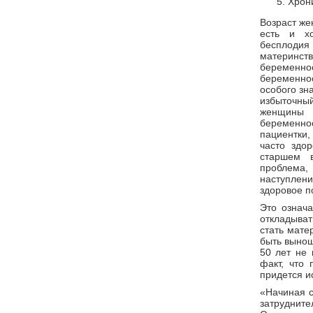
Хрон
Возраст же
есть и х
бесплодия
материнств
беременнос
беременнос
особого зн
избыточны
женщины 
беременно
пациентки,
часто здо
старшем в
проблема,
наступлен
здоровое п
Это означа
откладыва
стать мате
быть вынош
50 лет не 
факт, что 
придется и
«Начиная с
затруднит