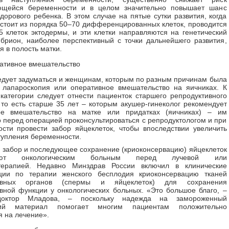
ющейся беременности и в целом значительно повышает шанс
дорового ребенка. В этом случае на пятые сутки развития, когда
стоит из порядка 50–70 дифференцированных клеток, проводится
5 клеток эктодермы, и эти клетки направляются на генетический
брион, наиболее перспективный с точки дальнейшего развития,
я в полость матки.
ативное вмешательство
дует задуматься и женщинам, которым по разным причинам была
 лапароскопия или оперативное вмешательство на яичниках. К
категории следует отнести пациенток старшего репродуктивного
 то есть старше 35 лет – которым акушер-гинеколог рекомендует
ое вмешательство на матке или придатках (яичниках) – им
 перед операцией проконсультироваться с репродуктологом и при
сти провести забор яйцеклеток, чтобы впоследствии увеличить
упления беременности.
, забор и последующее сохранение (криоконсервацию) яйцеклеток
дуют онкологическим больным перед лучевой или
терапией. Недавно Минздрав России включил в клинические
ции по терапии женского бесплодия криоконсервацию тканей
тивных органов (спермы и яйцеклеток) для сохранения
вной функции у онкологических больных. «Это большое благо, –
доктор Младова, – поскольку надежда на замороженный
ский материал помогает многим пациентам положительно
я на лечение».