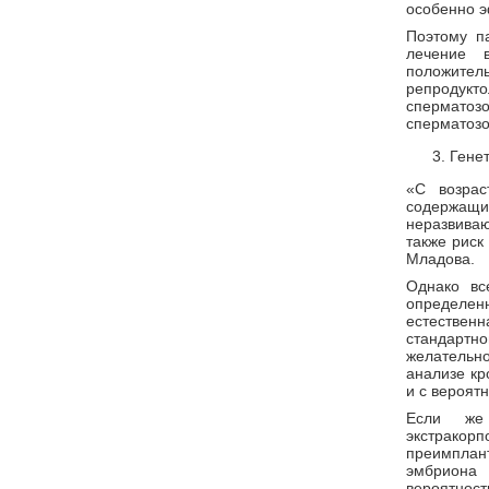
особенно э
Поэтому п
лечение 
положитель
репродукто
сперматозо
сперматозо
Гене
«С возрас
содержа
неразвива
также риск
Младова.
Однако вс
определен
естественн
стандартно
желательн
анализе кр
и с вероят
Если же
экстрако
преимплант
эмбриона
вероятнос