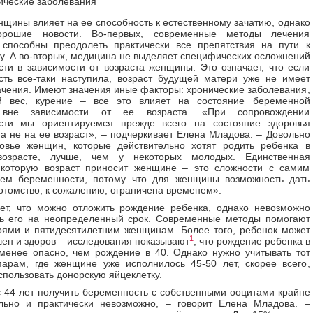
ические заболевания
нщины влияет на ее способность к естественному зачатию, однако
орошие новости. Во-первых, современные методы лечения
 способны преодолеть практически все препятствия на пути к
у. А во-вторых, медицина не выделяет специфических осложнений
ти в зависимости от возраста женщины. Это означает, что если
ть все-таки наступила, возраст будущей матери уже не имеет
ачения. Имеют значения иные факторы: хронические заболевания,
й вес, курение – все это влияет на состояние беременной
вне зависимости от ее возраста. «При сопровождении
сти мы ориентируемся прежде всего на состояние здоровья
 а не на ее возраст», – подчеркивает Елена Младова. – Довольно
ровье женщин, которые действительно хотят родить ребенка в
озрасте, лучше, чем у некоторых молодых. Единственная
 которую возраст приносит женщине – это сложности с самим
ием беременности, потому что для женщины возможность дать
отомство, к сожалению, ограничена временем».
ет, что можно отложить рождение ребенка, однако невозможно
ть его на неопределенный срок. Современные методы помогают
рями и пятидесятилетним женщинам. Более того, ребенок может
1
ен и здоров – исследования показывают
, что рождение ребенка в
менее опасно, чем рождение в 40. Однако нужно учитывать тот
парам, где женщине уже исполнилось 45-50 лет, скорее всего,
спользовать донорскую яйцеклетку.
 44 лет получить беременность с собственными ооцитами крайне
ельно и практически невозможно, – говорит Елена Младова. –