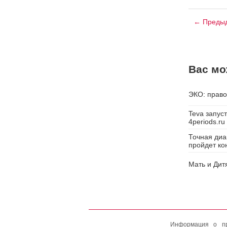
← Предыд
Вас мо
ЭКО: право
Teva запус
4periods.ru
Точная диа
пройдет ко
Мать и Дит
Информация о пр