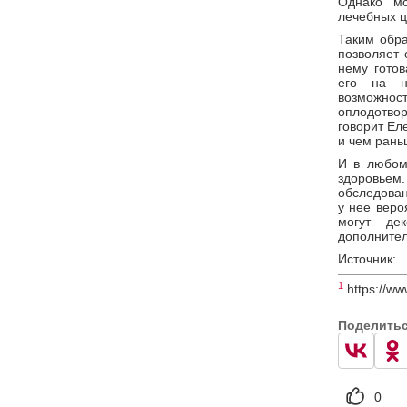
Однако мо
лечебных ц
Таким обра
позволяет 
нему готов
его на н
возможно
оплодотво
говорит Ел
и чем рань
И в любом
здоровьем.
обследован
у нее веро
могут де
дополнител
Источник:
1
https://ww
Поделить
0