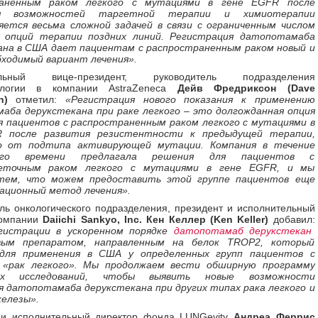
раненным раком легкого с мутациями в гене EGFR после
ия возможностей таргетной терапии и химиотерапии
яется весьма сложной задачей в связи с ограниченным числом
 опций терапии поздних линий. Регистрация датопотамаба
ана в США дает пациентам с распространенным раком новый и
бходимый вариант лечения».
ельный вице-президент, руководитель подразделения
тологии в компании AstraZeneca
Дейв Фредриксон (Dave
n)
отметил:
«Регистрация нового показания к применению
аба дерукстекана при раке легкого – это долгожданная опция
я пациентов с распространенным раком легкого с мутациями в
R после развития резистентности к предыдущей терапии,
о от подтипа активирующей мутации. Компания в течение
ного времени предлагала решения для пациентов с
леточным раком легкого с мутациями в гене EGFR, и мы
тем, что можем предоставить этой группе пациентов еще
ационный метод лечения».
ль онкологического подразделения, президент и исполнительный
компании
Daiichi Sankyo, Inc. Кен Келлер (Ken Keller)
добавил:
гистрации в ускоренном порядке
датопотамаб дерукстекан
вым препаратом, направленным на белок TROP2, который
для применения в США у определенных групп пациентов с
 «рак легкого». Мы продолжаем вести обширную программу
ких исследований, чтобы выявить новые возможности
 датопотамаба дерукстекана при других типах рака легкого и
железы».
 и исполнительный директор фонда LUNGevity
Андреа Феррис