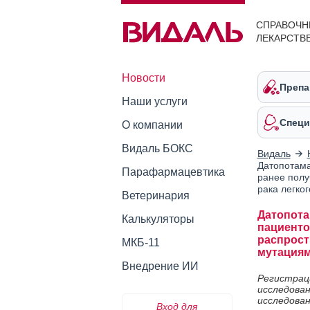
СПРАВОЧН
ЛЕКАРСТВ
Новости
Препа
Наши услуги
Специ
О компании
Видаль БОКС
Видаль
Датопотама
Парафармацевтика
ранее полу
рака легко
Ветеринария
Датопота
Калькуляторы
пациенто
распрост
МКБ-11
мутациям
Внедрение ИИ
Регистра
исследов
исследова
Вход для