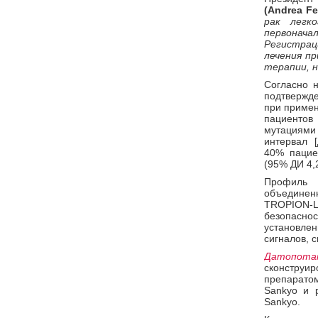
(Andrea Fer
рак легк
первонача
Регистрац
лечения п
терапии, н
Согласно н
подтвержд
при приме
пациенто
мутациями
интервал 
40% паци
(95% ДИ 4,2
Профиль 
объединенн
TROPION-
безопаснос
установл
сигналов, 
Датопота
сконструи
препаратом
Sankyo и 
Sankyo.