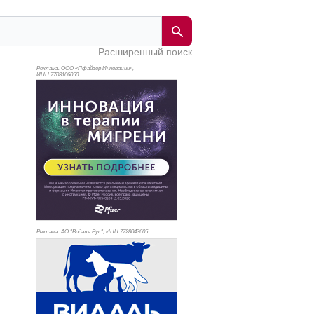
Расширенный поиск
Реклама. ООО «Пфайзер Инновации»,
ИНН 770
3106050
Реклама. АО "Видаль Рус", ИНН 772
8043605