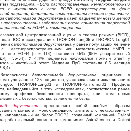
ris)
подтвердила:
«Если распространенный немелкоклеточный
ого с мутациями в гене EGFR прогрессирует на фоне
льной терапии, дополнительные варианты лечения ограничены.
ия датопотамаба дерукстекана дает пациентам новый метод
ри прогрессировании заболевания после применения таргетной
аправленной на EGFR, и химиотерапии».
езависимой централизованной оценке в слепом режиме (BICR),
енная ЧОО в исследованиях TROPION-Lung05 и TROPION-Lung01
нении
датопотамаба дерукстекана
у ранее получавших лечение
в с местнораспространенным или метастатическим НМРЛ с
 в гене EGFR (n = 114) составила 45% (95% доверительный
[ДИ] 35-54). У 4,4% пациентов наблюдался полный ответ, у
ентов
–
частичный ответ. Медиана ПрО составила 6,5 месяцев
-8,4).
безопасности
датопотамаба дерукстекана
оценивали в
ом пуле данных 125 пациентов, участвовавших в исследованиях
Lung05, TROPION-Lung01 и TROPION-PanTumor01. Профиль
ти, наблюдавшийся в этих исследованиях, соответствовал ранее
енному профилю безопасности препарата, при этом новых
связанных с безопасностью, выявлено не было.
маб дерукстекан
представляет собой особым образом
рованный конъюгат моноклонального антитела с лекарственным
, направленный на белок TROP2, созданный компанией Daiichi
разрабатываемый совместно компаниями AstraZeneca и Daiichi