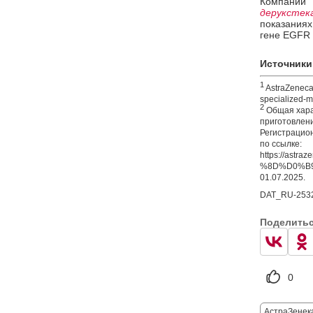
Компании
дерукстек
показаниях
гене EGFR
Источники
1
AstraZeneca.
specialized-m
2
Общая хара
приготовлени
Регистрацион
по ссылке:
https://as
%8D%D0%B9_
01.07.2025.
DAT_RU-2532
Поделить
0
АстраЗенек