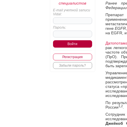
специалистов
Ранее пр
Федерации
E-mail учетной записи
Vidal:
Препара
применен
метастати
Пароль:
гене
EGFR
на EGFR, и
Датопотама
рак легког
частоте об
(ПрО). Пр
Регистрация
подтвержд
Забыли пароль?
быть зарег
Управление
медикаме
рассмотре
статуса «п
исследов
исследован
По результ
1,2
России
.
Сотрудник 
исследова
Джейкоб 