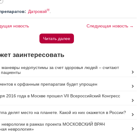
®
препаратов:
Датровэй
.
ущая новость
Следующая новость →
Читать далее
жет заинтересовать
маневры недопустимы за счет здоровья людей – считают
 пациенты
иентов к орфанным препаратам будет упрощен
бря 2016 года в Москве прошел VII Всероссийский Конгресс
ппа делят место на планете. Какой из них окажется в России?
о неврологии в рамках проекта МОСКОВСКИЙ ВРАЧ
ная неврология»