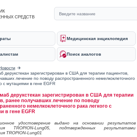
ИК
ЕННЫХ СРЕДСТВ
раты
Медицинская энциклопедия
алистам
Поиск аналогов
Новости
б дерукстекан зарегистрирован в США для терапии пациентов,
чавших лечение по поводу распространенного немелкоклеточного
го с мутациями в гене EGFR
маб дерукстекан зарегистрирован в США для терапии
в, ранее получавших лечение по поводу
раненного немелкоклеточного рака легкого с
и в гене EGFR
ционное удостоверение выдано на основании результатов
ания TROPION-Lung05, подтвержденных результатами
ния TROPION-Lung01