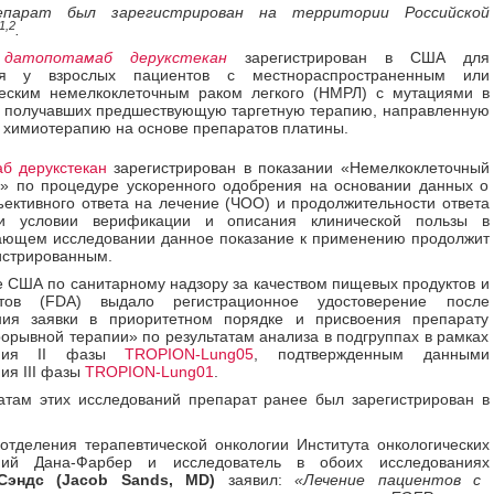
епарат был зарегистрирован на территории Российской
1,2
.
т
датопотамаб дерукстекан
зарегистрирован в США для
ия у взрослых пациентов с местнораспространенным или
ческим немелкоклеточным раком легкого (НМРЛ) с мутациями в
, получавших предшествующую таргетную терапию, направленную
 химиотерапию на основе препаратов платины.
б дерукстекан
зарегистрирован в показании «Немелкоклеточный
о» по процедуре ускоренного одобрения на основании данных о
ъективного ответа на лечение (ЧОО) и продолжительности ответа
и условии верификации и описания клинической пользы в
ающем исследовании данное показание к применению продолжит
истрированным.
 США по санитарному надзору за качеством пищевых продуктов и
нтов (FDA) выдало регистрационное удостоверение после
ния заявки в приоритетном порядке и присвоения препарату
рорывной терапии» по результатам анализа в подгруппах в рамках
ания II фазы
TROPION-Lung05
, подтвержденным данными
ия III фазы
TROPION-Lung01
.
атам этих исследований препарат ранее был зарегистрирован в
отделения терапевтической онкологии Института онкологических
ний Дана-Фарбер и исследователь в обоих исследованиях
Сэндс (Jacob Sands, MD)
заявил:
«Лечение пациентов с