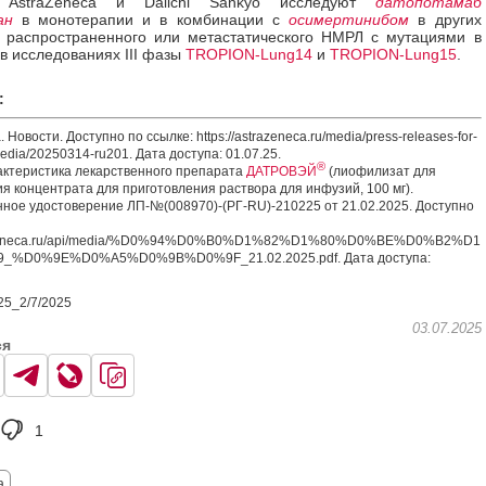
 AstraZeneca и Daiichi Sankyo исследуют
датопотамаб
ан
в монотерапии и в комбинации с
осимертинибом
в других
 распространенного или метастатического НМРЛ с мутациями в
в исследованиях III фазы
TROPION-Lung14
и
TROPION-Lung15
.
:
 Новости. Доступно по ссылке: https://astrazeneca.ru/media/press-releases-for-
edia/20250314-ru201. Дата доступа: 01.07.25.
®
ктеристика лекарственного препарата
ДАТРОВЭЙ
(лиофилизат для
я концентрата для приготовления раствора для инфузий, 100 мг).
ное удостоверение ЛП-№(008970)-(РГ-RU)-210225 от 21.02.2025. Доступно
trazeneca.ru/api/media/%D0%94%D0%B0%D1%82%D1%80%D0%BE%D0%B2%D1
%D0%9E%D0%A5%D0%9B%D0%9F_21.02.2025.pdf. Дата доступа:
5_2/7/2025
03.07.2025
ся
1
а