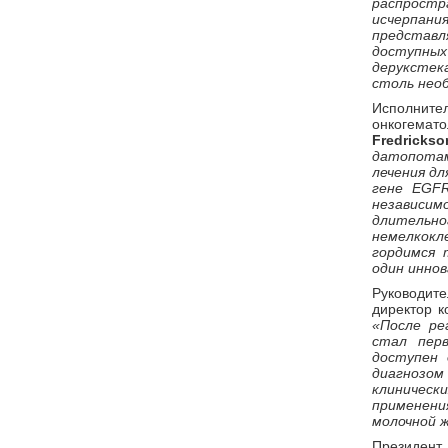
распрост
исчерпан
представл
доступных
дерукстек
столь нео
Исполнит
онкогема
Fredrickso
датопотам
лечения дл
гене EGF
независим
длитель
немелкок
гордимся 
один иннов
Руководите
директор 
«После ре
стал пер
доступен 
диагнозом
клиничес
применения
молочной 
Президент