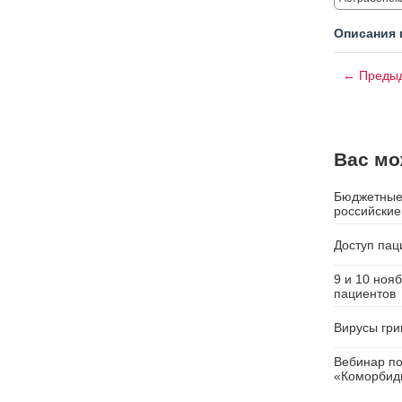
Описания 
← Предыд
Вас мо
Бюджетные 
российские
Доступ пац
9 и 10 ноя
пациентов
Вирусы гри
Вебинар п
«Коморбид