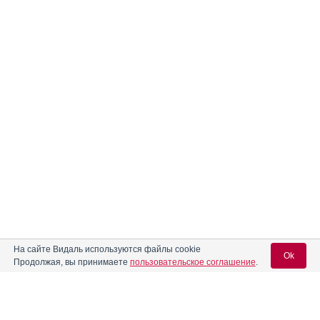
На сайте Видаль используются файлы cookie
Ok
Продолжая, вы принимаете
пользовательское соглашение
.
Реклама. ООО «Гриндекс Рус», ИНН 772
6548343
Вход для специалистов