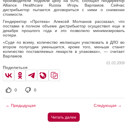
производители подняли цену на 50%, сообщил гендиректор
Alliance Healthcare Russia Игорь Варламов. Сейчас
дистрибьютор пытается договориться с ними о снижении
стоимости.
Гендиректор «Протека» Алексей Молчанов рассказал, что
поставки в полном объеме дистрибьютор осуществил еще в
декабре прошлого года и это позволило минимизировать
потери.
«Судя по всему, количество желающих участвовать в ДЛО во
втором полугодии уменьшится, кроме того, меньше станет
количество поставляемых лекарств в упаковках», — считает
Варламов.
01.03.2009
Поделиться
0
0
← Предыдущая
Следующая →
Читать далее