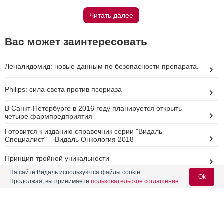
Читать далее
Вас может заинтересовать
Леналидомид: новые данным по безопасности препарата.
Philips: сила света против псориаза
В Санкт-Петербурге в 2016 году планируется открыть
четыре фармпредприятия
Готовится к изданию справочник серии "Видаль
Специалист" – Видаль Онкология 2018
Принцип тройной уникальности
На сайте Видаль используются файлы cookie
Ok
Продолжая, вы принимаете
пользовательское соглашение
.
Реклама
Вход для специалистов