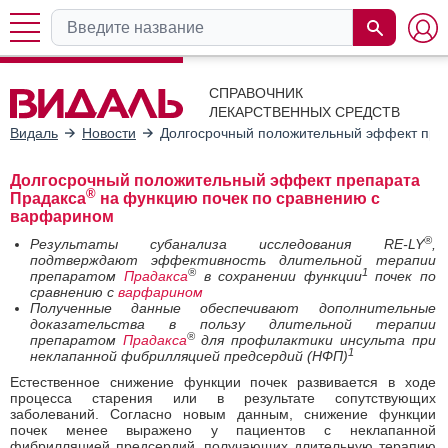
СПРАВОЧНИК
ЛЕКАРСТВЕННЫХ СРЕДСТВ
Видаль
Новости
Долгосрочный положительный эффект пре
Долгосрочный положительный эффект препарата
®
Прадакса
на функцию почек по сравнению с
варфарином
®
Результаты субанализа исследования RE-LY
,
подтверждают эффективность длительной терапии
®
1
препаратом
Прадакса
в сохранении функции
почек по
сравнению с
варфарином
Полученные данные обеспечивают дополнительные
доказательства в пользу длительной терапии
®
препаратом
Прадакса
для профилактики инсульта при
1
неклапанной фибрилляцией предсердий (НФП)
Естественное снижение функции почек развивается в ходе
процесса старения или в результате сопутствующих
заболеваний. Согласно новым данным, снижение функции
почек менее выражено у пациентов с неклапанной
фибрилляцией предсердий, получающих длительную терапию