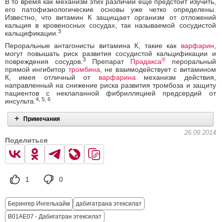
В то время как механизм этих различий еще предстоит изучить,
его патофизиологические основы уже четко определены.
Известно, что витамин К защищает организм от отложений
кальция в кровеносных сосудах, так называемой сосудистой
3
кальцификации.
Пероральные антагонисты витамина К, такие как
варфарин
,
могут повышать риск развития сосудистой кальцификации и
3
®
повреждения сосудов.
Препарат
Прадакса
пероральный
прямой ингибитор
тромбина
, не взаимодействует с витамином
К, имея отличный от
варфарина
механизм действия,
направленный на снижение риска развития тромбоза и защиту
пациентов с неклапанной фибрилляцией предсердий от
4, 5, 6
инсульта.
Примечания
26.09.2014
Поделиться
1
0
Берингер Ингельхайм
дабигатрана этексилат
B01AE07 - Дабигатран этексилат