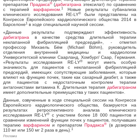
®
препаратом
Прадакса
(
дабигатрана
этексилат) по сравнению
1
с терапией
варфарином
.
Новые результаты субанализа
®
клинического исследования RE-LY
были представлены на
Конгрессе Европейского кардиологического общества 2014 в
1
Барселоне
в ходе специальной научной сессии.
«Данные результаты подтверждают эффективность
дабигатрана
в качестве средства длительной терапии
неклапанной фибрилляцией предсердий», - отметил
профессор Михаель Бём (Michael Böhm), руководитель
отделения внутренней медицины и кардиологии
Университетской клиники Саарланд, Хомбург/ Саар, Германия.
®
«Результаты исследования RE-LY
могут иметь особую
значимость для пациентов с неклапанной фибрилляцией
предсердий, имеющих сопутствующие заболевания, которые
влияют на функцию почек, такие как сахарный диабет, а также
для пациентов с недостаточным контролем терапии
антагонистами витамина К. Длительная терапия
дабигатраном
имеет дополнительные преимущества у таких пациентов».
Данные, озвученные в ходе специальной сессии на Конгрессе
Европейского кардиологического общества, базируются на
результатах ретроспективного анализа клинического
®
исследования RE-LY
с участием более 18 000 пациентов и
сравнении изменений функции почек у пациентов, получавших
®
терапию
варфарином
и препаратом
Прадакса
(в дозировке
1
110 мг или 150 мг 2 раза в день).
Реклама