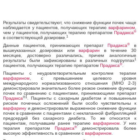
Результаты свидетельствуют, что снижение функции почек чаще
наблюдается у пациентов, получающих терапию
варфарином
,
®
чем у пациентов, получающих терапию препаратом
Прадакса
1
в соответствующей дозировке.
®
Данные пациентов, принимающих препарат
Прадакса
в
вышеуказанных дозировках или
варфарин
в течение 30
месяцев, достоверно различались, причем аналогичные
1
результаты были зафиксированы в различных подгруппах
®
пациентов, получающих терапию препаратом
Прадакса
.
Пациенты с неудовлетворительным контролем терапии
варфарином
, с превышением целевого уровня
международного нормализованного отношения (МНО 2-3)
демонстрировали значительно более резкое снижение функции
почек по сравнению с пациентами, принимающими препарат
®1
Прадакса
. Пациенты с сахарным диабетом и повышенным
риском почечных осложнений были особо чувствительны к
варфарину
и демонстрировали выраженное снижение функции
почек в сравнении с пациентами с неклапанной фибрилляцией
предсердий без сахарного диабета. То же относится к
пациентам, получавшим ранее терапию
варфарином
. У них
®
терапия препаратом
Прадакса
демонстрировала более
высокую эффективность в сравнении с
варфарином
.