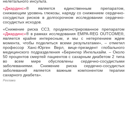
нелетального инсульта.
«Джардинс»
® является единственным препаратом,
снижающим уровень глюкозы, наряду со снижением сердечно-
сосудистых рисков в долгосрочном исследовании сердечно-
сосудистых исходов.
«Снижение риска ССЗ, продемонстрированное препаратом
«Джардинс»
® в рамках исследования ЕМРА-REG OUTCOME®,
является крайне интересным, и мы с нетерпением ждем
момента, чтобы поделиться всеми результатами», – отметил
профессор Ханс-Юрген Верл, вице-президент глобального
медицинского подразделения «Берингер Ингельхайм. – Около
50 процентов смертей пациентов с сахарным диабетом 2 типа
во всем мире обусловлены сердечно-сосудистыми
заболеваниями. Снижение риска сердечно-сосудистых
заболеваний является важным компонентом терапии
сахарного диабета».
Реклама