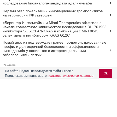
исследования биоаналога-кандидата адалимумаба
Первый этап локализации инновационных тромболитиков
на территории РФ завершен
«Берингер Ингельхайм» и Mirati Therapeutics объявили о
начале совместного клинического исследования BI 1701963
ингибитора SOS1::PAN-KRAS в комбинации с MRTX849,
селективным ингибитором KRAS G12C
Новый анализ подтверждает ранее продемонстрированные
профили долгосрочной безопасности и эффективности
нинтеданиба у пациентов с интерстициальными
заболеваниями легких
Реклама
На сайте Видаль используются файлы cookie
Ok
Продолжая, вы принимаете
пользовательское соглашение
.
Вход для специалистов
E-mail учетной записи Vidal: