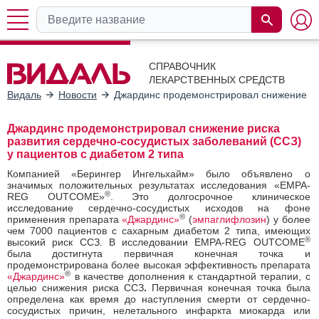
СПРАВОЧНИК
ЛЕКАРСТВЕННЫХ СРЕДСТВ
Видаль
Новости
Джардинс продемонстрировал снижение рис
Джардинс продемонстрировал снижение риска
развития сердечно-сосудистых заболеваний (ССЗ)
у пациентов с диабетом 2 типа
Компанией «Берингер Ингельхайм» было объявлено о
значимых положительных результатах исследования «EMPA-
®
REG OUTCOME»
. Это долгосрочное клиническое
исследование сердечно-сосудистых исходов на фоне
®
применения препарата
«Джардинс»
(
эмпаглифлозин
) у более
чем 7000 пациентов с сахарным диабетом 2 типа, имеющих
®
высокий риск ССЗ. В исследовании EMPA-REG OUTCOME
была достигнута первичная конечная точка и
продемонстрирована более высокая эффективность препарата
®
«Джардинс»
в качестве дополнения к стандартной терапии, с
целью снижения риска ССЗ
.
Первичная конечная точка была
определена как время до наступления смерти от сердечно-
сосудистых причин, нелетального инфаркта миокарда или