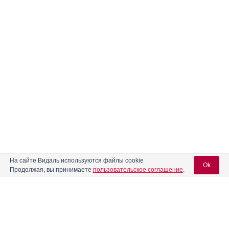
На сайте Видаль используются файлы cookie
Ok
Продолжая, вы принимаете
пользовательское соглашение
.
Реклама. ООО «Др. Редди’с Лабораторис»,
ИНН: 770
7321227
Вход для специалистов
E-mail учетной записи Vidal: