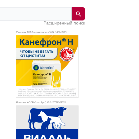
Расширенный поиск
Реклама. ООО «Бионорика», ИНН 772
9590470
Реклама. АО "Видаль Рус", ИНН 772
8043605