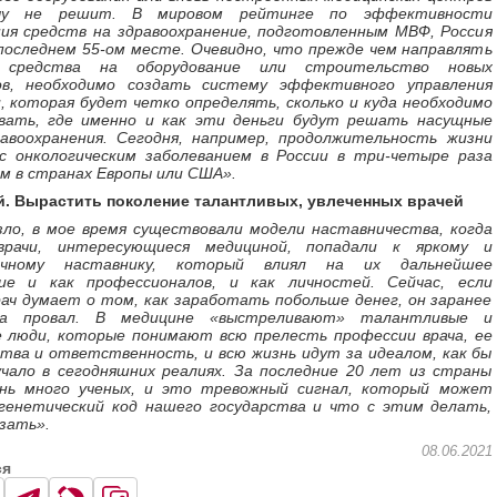
чу не решит. В мировом рейтинге по эффективности
ния средств на здравоохранение, подготовленным МВФ, Россия
последнем 55-ом месте. Очевидно, что прежде чем направлять
 средства на оборудование или строительство новых
в, необходимо создать систему эффективного управления
 которая будет четко определять, сколько и куда необходимо
вать, где именно и как эти деньги будут решать насущные
равоохранения. Сегодня, например, продолжительность жизни
с онкологическим заболеванием в России в три-четыре раза
м в странах Европы или США».
й. Вырастить поколение талантливых, увлеченных врачей
зло, в мое время существовали модели наставничества, когда
врачи, интересующиеся медициной, попадали к яркому и
ичному наставнику, который влиял на их дальнейшее
ие и как профессионалов, и как личностей. Сейчас, если
ач думает о том, как заработать побольше денег, он заранее
на провал. В медицине «выстреливают» талантливые и
е люди, которые понимают всю прелесть профессии врача, ее
тва и ответственность, и всю жизнь идут за идеалом, как бы
учало в сегодняшних реалиях. За последние 20 лет из страны
ень много ученых, и это тревожный сигнал, который может
генетический код нашего государства и что с этим делать,
зать».
08.06.2021
ся