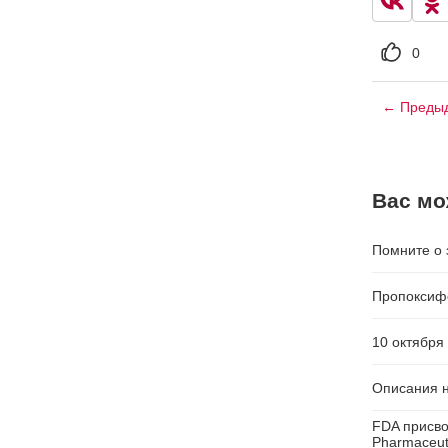
0
← Предыд
Вас мо
Помните о 
Пропоксифе
10 октября
Описания н
FDA присво
Pharmaceut