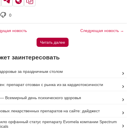
0
ущая новость
Следующая новость →
Читать далее
жет заинтересовать
здоровье за праздничным столом
н: препарат отозван с рынка из-за кардиотоксичности
 — Всемирный день психического здоровья
овых лекарственных препаратов на сайте: дайджест
ило орфанный статус препарату Evomela компании Spectrum
icals