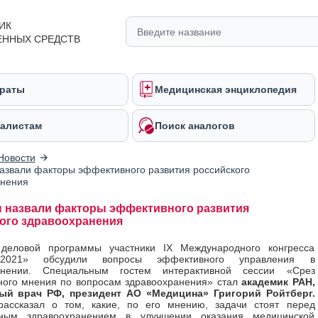
ИК
ЕННЫХ СРЕДСТВ
раты
Медицинская энциклопедия
алистам
Поиск аналогов
Новости
азвали факторы эффективного развития российского
анения
 назвали факторы эффективного развития
ого здравоохранения
деловой программы участники IX Международного конгресса
в-2021» обсудили вопросы эффективного управления в
анении. Специальным гостем интерактивной сессии «Срез
ного мнения по вопросам здравоохранения» стал
академик РАН,
ый врач РФ, президент АО «Медицина» Григорий Ройтберг.
рассказал о том, какие, по его мнению, задачи стоят перед
нным здравоохранением в улучшении оказания медицинской