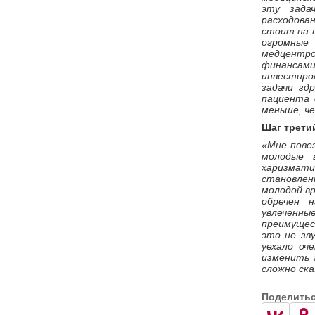
эту зада
расходова
стоит на 
огромные
медцентро
финансами,
инвестиро
задачи зд
пациента 
меньше, че
Шаг трети
«Мне пове
молодые 
харизмат
становлен
молодой вр
обречен 
увлеченны
преимущес
это не зв
уехало оч
изменить 
сложно ска
Поделить