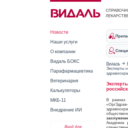
СПРАВОЧН
ЛЕКАРСТВ
Новости
Препа
Наши услуги
Специ
О компании
Видаль БОКС
Видаль
Эксперты н
Парафармацевтика
здравоохр
Ветеринария
Эксперты
российск
Калькуляторы
В рамках 
МКБ-11
«ОргЗдра
здравоохр
Внедрение ИИ
обществен
заслуженн
Академик 
Вход для
отечестве