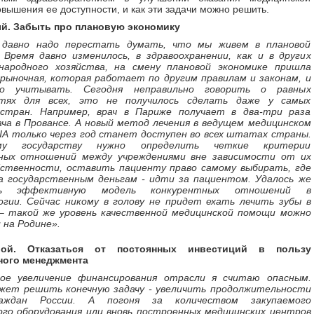
вышения ее доступности, и как эти задачи можно решить.
й. Забыть про плановую экономику
 давно надо перестать думать, что мы живем в плановой
 Время давно изменилось, в здравоохранении, как и в других
народного хозяйства, на смену плановой экономике пришла
рыночная, которая работает по другим правилам и законам, и
о учитывать. Сегодня неправильно говорить о равных
стях для всех, это не получилось сделать даже у самых
стран. Например, врач в Париже получает в два-три раза
ча в Провансе. А новый метод лечения в ведущем медицинском
А только через год станет доступен во всех штатах страны.
ому государству нужно определить четкие критерии
ных отношений между учреждениями вне зависимости от их
ственности, оставить пациенту право самому выбирать, где
 а государственным деньгам - идти за пациентом. Удалось же
ть эффективную модель конкурентных отношений в
гии. Сейчас никому в голову не придет ехать лечить зубы в
– такой же уровень качественной медицинской помощи можно
 на Родине».
ой. Отказаться от постоянных инвестиций в пользу
ого менеджмента
ое увеличение финансирования отрасли я считаю опасным.
жет решить конечную задачу - увеличить продолжительности
аждан России. А погоня за количеством закупаемого
ого оборудования или вновь построенных медицинских центров