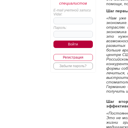
специалистов
помощи, по
E-mail учетной записи
Шаг первы
Vidal:
«Нам уже
экономике.
отраслях 
Пароль:
экономика 
это нужн
возможно
развитых 
больше вра
центре СШ
Регистрация
Российск
конкурент
Забыли пароль?
формы соб
лечиться,
выстрои
стоматоло
Германию 
получить и
Шаг втор
эффективн
«Постоянн
Это не мо
жизни гр
медицинск