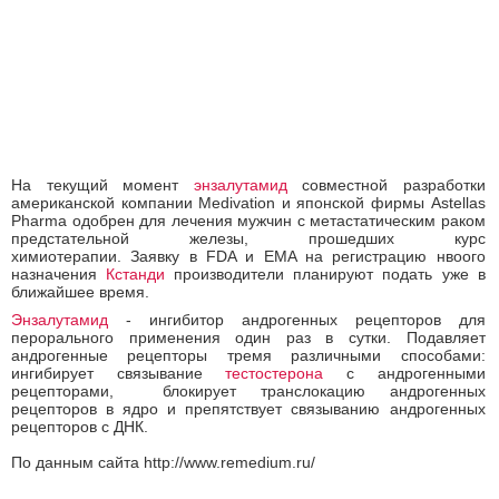
На текущий момент
энзалутамид
совместной разработки
американской компании Medivation и японской фирмы Astellas
Pharma одобрен для лечения мужчин с метастатическим раком
предстательной железы, прошедших курс
химиотерапии. Заявку в FDA и EMA на регистрацию нвоого
назначения
Кстанди
производители планируют подать уже в
ближайшее время.
Энзалутамид
- ингибитор андрогенных рецепторов для
перорального применения один раз в сутки. Подавляет
андрогенные рецепторы тремя различными способами:
ингибирует связывание
тестостерона
с андрогенными
рецепторами, блокирует транслокацию андрогенных
рецепторов в ядро и препятствует связыванию андрогенных
рецепторов с ДНК.
По данным сайта http://www.remedium.ru/