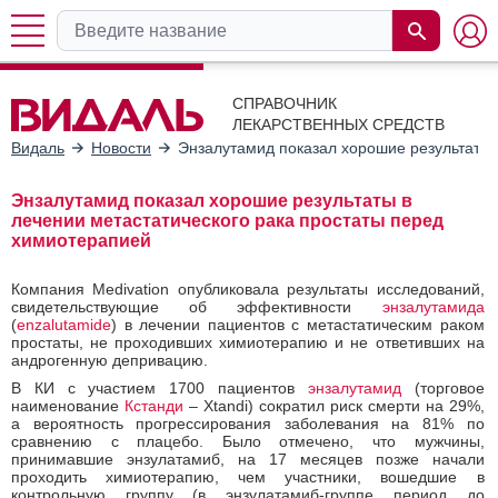
СПРАВОЧНИК
ЛЕКАРСТВЕННЫХ СРЕДСТВ
Видаль
Новости
Энзалутамид показал хорошие результаты 
Энзалутамид показал хорошие результаты в
лечении метастатического рака простаты перед
химиотерапией
Компания Medivation
опубликовала
результаты исследований,
свидетельствующие об эффективности
энзалутамида
(
enzalutamide
) в лечении пациентов с метастатическим раком
простаты, не проходивших химиотерапию и не ответивших на
андрогенную депривацию.
В КИ с участием 1700 пациентов
энзалутамид
(торговое
наименование
Кстанди
– Xtandi) сократил риск смерти на 29%,
а вероятность прогрессирования заболевания на 81% по
сравнению с плацебо. Было отмечено, что мужчины,
принимавшие энзулатамиб, на 17 месяцев позже начали
проходить химиотерапию, чем участники, вошедшие в
контрольную группу (в энзулатамиб-группе период до