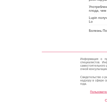
Употребле
плода, чем
Lupin полу
Lo
Болезнь По
Информация о пр
специалистов. Ин
самостоятельного 
очной консультации
Свидетельство о р
надзору в сфере с
года.
Пользовате
C