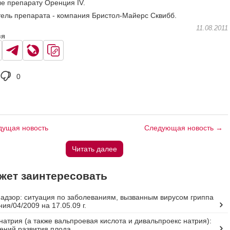
е препарату Оренция IV.
ель препарата - компания Бристол-Майерс Сквибб.
11.08.2011
ся
0
ущая новость
Следующая новость →
Читать далее
жет заинтересовать
адзор: ситуация по заболеваниям, вызванным вирусом гриппа
ия/04/2009 на 17.05.09 г.
натрия (а также вальпроевая кислота и дивальпроекс натрия):
ений развития плода