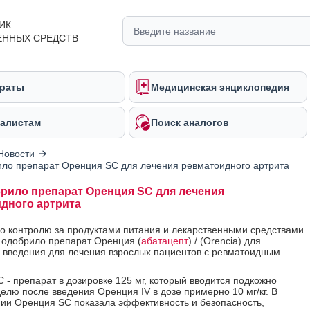
ИК
ЕННЫХ СРЕДСТВ
раты
Медицинская энциклопедия
алистам
Поиск аналогов
Новости
ло препарат Оренция SC для лечения ревматоидного артрита
рило препарат Оренция SC для лечения
дного артрита
по контролю за продуктами питания и лекарственными средствами
одобрило препарат Оренция (
абатацепт
) / (Orencia) для
 введения для лечения взрослых пациентов с ревматоидным
 - препарат в дозировке 125 мг, который вводится подкожно
елю после введения Оренция IV в дозе примерно 10 мг/кг. В
ии Оренция SC показала эффективность и безопасность,