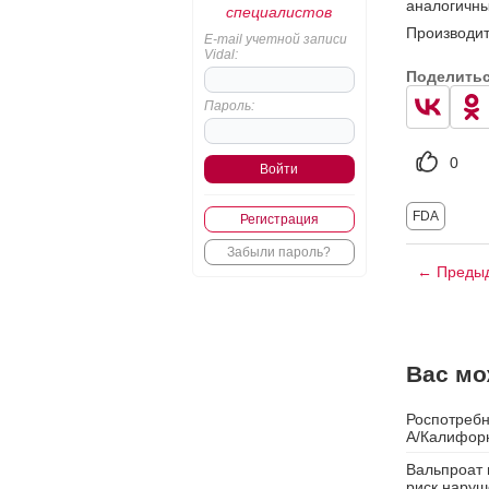
аналогичны
специалистов
Производит
E-mail учетной записи
Vidal:
Поделить
Пароль:
0
FDA
Регистрация
Забыли пароль?
← Предыд
Вас мо
Роспотребн
А/Калифорн
Вальпроат 
риск наруш