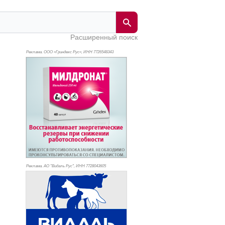
Расширенный поиск
Реклама. ООО «Гриндекс Рус», ИНН 772
6548343
Реклама. АО "Видаль Рус", ИНН 772
8043605