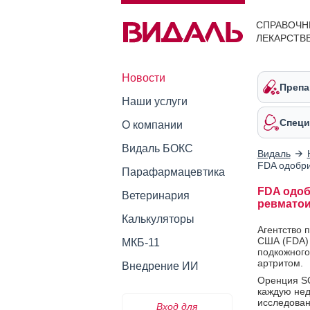
СПРАВОЧН
ЛЕКАРСТВ
Новости
Препа
Наши услуги
Специ
О компании
Видаль БОКС
Видаль
FDA одобри
Парафармацевтика
FDA одоб
Ветеринария
ревматои
Калькуляторы
Агентство 
США (FDA) 
МКБ-11
подкожного
артритом.
Внедрение ИИ
Оренция SC
каждую нед
исследован
Вход для