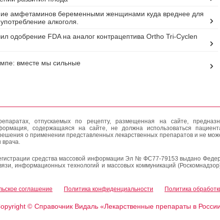
ние амфетаминов беременными женщинами куда вреднее для
 употребление алкоголя.
чил одобрение FDA на аналог контрацептива Ortho Tri-Cyclen
мпе: вместе мы сильные
епаратах, отпускаемых по рецепту, размещенная на сайте, предназн
формация, содержащаяся на сайте, не должна использоваться пациен
решения о применении представленных лекарственных препаратов и не мож
 врача.
егистрации средства массовой информации Эл № ФС77-79153 выдано Федер
вязи, информационных технологий и массовых коммуникаций (Роскомнадзор
льское соглашение
Политика конфиденциальности
Политика обработк
opyright
Справочник Видаль «Лекарственные препараты в Росси
©