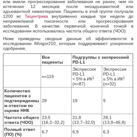
или имели прогрессирование заболевания не ранее, чем по
истечении 12 месяцев после неоадъювантной или
адъювантной химиотерапии. Пациенты в этой группе получали
1200 мг
Тецентрика
внутривенно каждые три недели до
неприемлемой токсичности или прогрессирования
заболевания. В качестве первичной конечной точкой в
исследовании использовалась частота общего ответа (ЧОО).
Ниже приведены сводные данные об эффективности в
исследовании IMvigor210, которые поддерживают ускоренное
одобрение.
Все
Подгруппы с экспрессией
пациенты
PD
-
L
1
Экспрессия
Экспрессия
PD-L1
PD-L1
n=119
1
1
< 5% в ИК
≥ 5% в ИК
(n=87)
(n=32)
Количество
пациентов с
подтвержденны
28
19
9
м ответом по
оценке ННК
Частота общего
23,5
21,8
28,1
ответа (ЧОО)
(16,2–32,2)
(13,7–32,0)
(13,8–46,8)
Полный ответ
6,7
6,9
6,3
(ПО) (%)