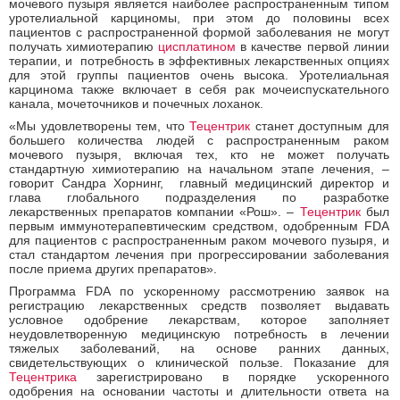
мочевого пузыря является наиболее распространенным типом
уротелиальной карциномы, при этом до половины всех
пациентов с распространенной формой заболевания не могут
получать химиотерапию
цисплатином
в качестве первой линии
терапии, и потребность в эффективных лекарственных опциях
для этой группы пациентов очень высока. Уротелиальная
карцинома также включает в себя рак мочеиспускательного
канала, мочеточников и почечных лоханок.
«Мы удовлетворены тем, что
Тецентрик
станет доступным для
большего количества людей с распространенным раком
мочевого пузыря, включая тех, кто не может получать
стандартную химиотерапию на начальном этапе лечения, –
говорит Сандра Хорнинг, главный медицинский директор и
глава глобального подразделения по разработке
лекарственных препаратов компании «Рош». –
Тецентрик
был
первым иммунотерапевтическим средством, одобренным FDA
для пациентов с распространенным раком мочевого пузыря, и
стал стандартом лечения при прогрессировании заболевания
после приема других препаратов».
Программа FDA по ускоренному рассмотрению заявок на
регистрацию лекарственных средств позволяет выдавать
условное одобрение лекарствам, которое заполняет
неудовлетворенную медицинскую потребность в лечении
тяжелых заболеваний, на основе ранних данных,
свидетельствующих о клинической пользе. Показание для
Тецентрика
зарегистрировано в порядке ускоренного
одобрения на основании частоты и длительности ответа на