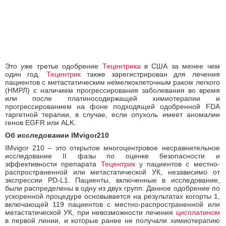
Это уже третье одобрение
Тецентрика
в США за менее чем
один год.
Тецентрик
также зарегистрирован для лечения
пациентов с метастатическим немелкоклеточным раком легкого
(НМРЛ) с наличием прогрессирования заболевания во время
или после платиносодержащей химиотерапии и
прогрессированием на фоне подходящей одобренной FDA
таргетной терапии, в случае, если опухоль имеет аномалии
генов EGFR или ALK.
Об исследовании IMvigor210
IMvigor 210 – это открытое многоцентровое несравнительное
исследование II фазы по оценке безопасности и
эффективности препарата
Тецентрик
у пациентов с местно-
распространенной или метастатической УК, независимо от
экспрессии PD-L1. Пациенты, включенные в исследование,
были распределены в одну из двух групп. Данное одобрение по
ускоренной процедуре основывается на результатах когорты 1,
включающей 119 пациентов с местно-распространенной или
метастатической УК, при невозможности лечения
цисплатином
в первой линии, и которые ранее не получали химиотерапию