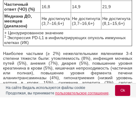
Частичный
16,8
14,9
21,9
ответ (ЧО) (%)
Медиана ДО,
Не достигнута
Не достигнута
Не достигнута
месяцев
(3,7–16,6+)
(3,7–16,6+)
(8,1–15,6+)
(диапазон)
+ Цензурированное значение
1
Экспрессия PD-L1 в инфильтрирующих опухоль иммунных
клетках (ИК)
Наиболее частыми (≥ 2%) нежелательными явлениями 3-4
степени тяжести были: утомляемость (8%), инфекция мочевых
путей (5%), анемия (7%), диарея (5%), повышение уровня
креатинина в крови (5%), кишечная непроходимость (частичная
или полная), повышение уровня фермента печени
аланинтрансаминазы (4%), гипонатриемия (низкий уровень
натрия в крови; 15%), снижение аппетита (3%), сепсис
(инфекционное заражение крови), боль в спине и шее (3%),
На сайте Видаль используются файлы cookie
Ok
почечная недостаточность, гипотония (пониженное кровяное
Продолжая, вы принимаете
пользовательское соглашение
.
давление). У пяти человек (4,2%) произошло одно из
следующих нежелательных явлений: сепсис, остановка сердца,
инфаркт миокарда, дыхательная недостаточность или
респираторный дистресс, которые привели к смерти.
Вход для специалистов
Применение
Тецентрика
было прекращено в связи с
нежелательными явлениями у 4,2% (5) из 119 пациентов.
E-mail учетной записи Vidal:
«Рош» оценивает
Тецентрик
в подтверждающем исследовании
III фазы (IMvigor211), в котором сравнивается
Тецентрик
с