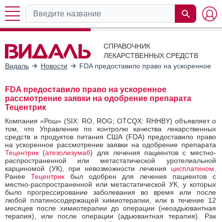
СПРАВОЧНИК
ЛЕКАРСТВЕННЫХ СРЕДСТВ
Видаль
Новости
FDA предоставило право на ускоренное ра
FDA предоставило право на ускоренное
рассмотрение заявки на одобрение препарата
Тецентрик
Компания «Рош» (SIX: RO, ROG; OTCQX: RHHBY) объявляет о
том, что Управление по контролю качества лекарственных
средств и продуктов питания США (FDA) предоставило право
на ускоренное рассмотрение заявки на одобрение препарата
Тецентрик
(
атезолизумаб
) для лечения пациентов с местно-
распространенной или метастатической уротелиальной
карциномой (УК), при невозможности лечения
цисплатином
.
Ранее
Тецентрик
был одобрен для лечения пациентов с
местно-распространенной или метастатической УК, у которых
было прогрессирование заболевания во время или после
любой платиносодержащей химиотерапии, или в течение 12
месяцев после химиотерапии до операции (неоадьювантная
терапия), или после операции (адьювантная терапия). Рак