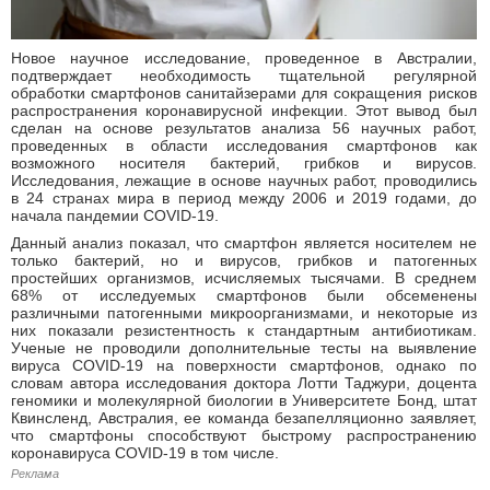
Новое научное исследование, проведенное в Австралии,
подтверждает необходимость тщательной регулярной
обработки смартфонов санитайзерами для сокращения рисков
распространения коронавирусной инфекции. Этот вывод был
сделан на основе результатов анализа 56 научных работ,
проведенных в области исследования смартфонов как
возможного носителя бактерий, грибков и вирусов.
Исследования, лежащие в основе научных работ, проводились
в 24 странах мира в период между 2006 и 2019 годами, до
начала пандемии COVID-19.
Данный анализ показал, что смартфон является носителем не
только бактерий, но и вирусов, грибков и патогенных
простейших организмов, исчисляемых тысячами. В среднем
68% от исследуемых смартфонов были обсеменены
различными патогенными микроорганизмами, и некоторые из
них показали резистентность к стандартным антибиотикам.
Ученые не проводили дополнительные тесты на выявление
вируса COVID-19 на поверхности смартфонов, однако по
словам автора исследования доктора Лотти Таджури, доцента
геномики и молекулярной биологии в Университете Бонд, штат
Квинсленд, Австралия, ее команда безапелляционно заявляет,
что смартфоны способствуют быстрому распространению
коронавируса COVID-19 в том числе.
Реклама