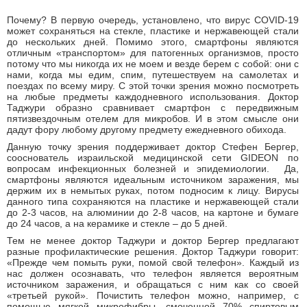
Почему? В первую очередь, установлено, что вирус COVID-19
может сохраняться на стекле, пластике и нержавеющей стали
до нескольких дней. Помимо этого, смартфоны являются
отличным «транспортом» для патогенных организмов, просто
потому что мы никогда их не моем и везде берем с собой: они с
нами, когда мы едим, спим, путешествуем на самолетах и
поездах по всему миру. С этой точки зрения можно посмотреть
на любые предметы каждодневного использования. Доктор
Таджури образно сравнивает смартфон с передвижным
пятизвездочным отелем для микробов. И в этом смысле они
дадут фору любому другому предмету ежедневного обихода.
Данную точку зрения поддерживает доктор Стефен Бергер,
сооснователь израильской медицинской сети GIDEON по
вопросам инфекционных болезней и эпидемиологии. Да,
смартфоны являются идеальным источником заражения, мы
держим их в немытых руках, потом подносим к лицу. Вирусы
данного типа сохраняются на пластике и нержавеющей стали
до 2-3 часов, на алюминии до 2-8 часов, на картоне и бумаге
до 24 часов, а на керамике и стекле – до 5 дней.
Тем не менее доктор Таджури и доктор Бергер предлагают
разные профилактические решения. Доктор Таджури говорит:
«Прежде чем помыть руки, помой свой телефон». Каждый из
нас должен осознавать, что телефон является вероятным
источником заражения, и обращаться с ним как со своей
«третьей рукой». Почистить телефон можно, например, с
помощью мягкой микрофибры, смоченной 70% спиртовым