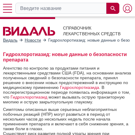
СПРАВОЧНИК
ЛЕКАРСТВЕННЫХ СРЕДСТВ
Видаль
Новости
Гидрохлоротиазид: новые данные о безопа
Гидрохлоротиазид: новые данные о безопасности
препарата
Агентство по контролю за продуктами питания и
лекарственными средствами США (FDA), на основании анализа
полученных сведений о безопасности препарата, принял
решение о внесении новых предостережений в инструкцию по
медицинскому применению
Гидрохлоротиазида
. В
послерегистрационном периоде появилась информация о том,
что
Гидрохлоротиазид
может вызывать острую транзиторную
миопию и острую закрытоугольную глаукому.
Симптомы описанных выше серьезных неблагоприятных
побочных реакций (НПР) могут развиться в период от
нескольких часов до нескольких недель после начала
применения препарата и включают в себя снижение зрения, а
также боли в глазах.
Существует риск развития полной утраты зрения при