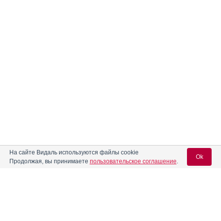
На сайте Видаль используются файлы cookie
Ok
Продолжая, вы принимаете
пользовательское соглашение
.
Реклама. ООО «Др. Редди’с Лабораторис»,
ИНН: 770
7321227
Вход для специалистов
E-mail учетной записи Vidal: