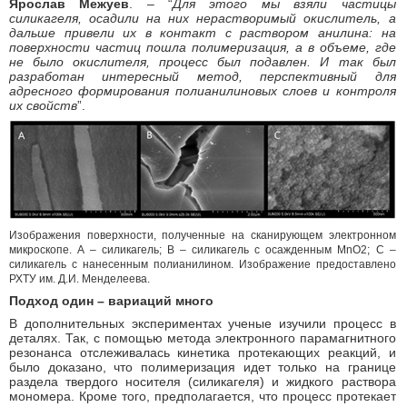
Ярослав Межуев
. – “
Для этого мы взяли частицы
силикагеля, осадили на них нерастворимый окислитель, а
дальше привели их в контакт с раствором анилина: на
поверхности частиц пошла полимеризация, а в объеме, где
не было окислителя, процесс был подавлен. И так был
разработан интересный метод, перспективный для
адресного формирования полианилиновых слоев и контроля
их свойств
”.
Изображения поверхности, полученные на сканирующем электронном
микроскопе. А – силикагель; B – силикагель с осажденным MnO2; С –
силикагель с нанесенным полианилином. Изображение предоставлено
РХТУ им. Д.И. Менделеева.
Подход один – вариаций много
В дополнительных экспериментах ученые изучили процесс в
деталях. Так, с помощью метода электронного парамагнитного
резонанса отслеживалась кинетика протекающих реакций, и
было доказано, что полимеризация идет только на границе
раздела твердого носителя (силикагеля) и жидкого раствора
мономера. Кроме того, предполагается, что процесс протекает