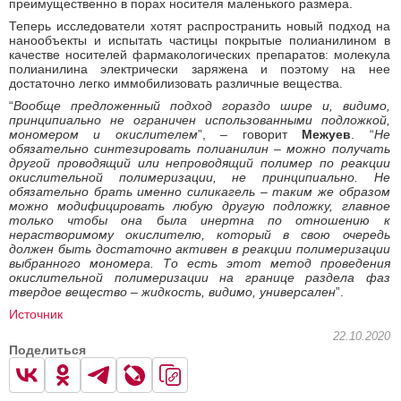
преимущественно в порах носителя маленького размера.
Теперь исследователи хотят распространить новый подход на
нанообъекты и испытать частицы покрытые полианилином в
качестве носителей фармакологических препаратов: молекула
полианилина электрически заряжена и поэтому на нее
достаточно легко иммобилизовать различные вещества.
“
Вообще предложенный подход гораздо шире и, видимо,
принципиально не ограничен использованными подложкой,
мономером и окислителем
”, – говорит
Межуев
. “
Не
обязательно синтезировать полианилин – можно получать
другой проводящий или непроводящий полимер по реакции
окислительной полимеризации, не принципиально. Не
обязательно брать именно силикагель – таким же образом
можно модифицировать любую другую подложку, главное
только чтобы она была инертна по отношению к
нерастворимому окислителю, который в свою очередь
должен быть достаточно активен в реакции полимеризации
выбранного мономера. То есть этот метод проведения
окислительной полимеризации на границе раздела фаз
твердое вещество – жидкость, видимо, универсален
”.
Источник
22.10.2020
Поделиться