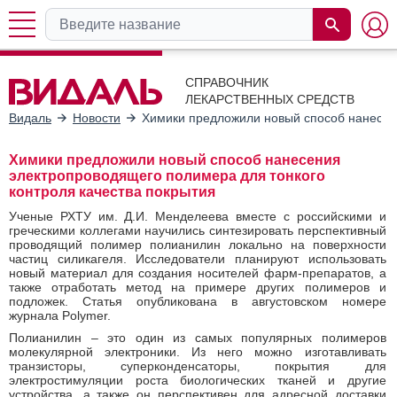
СПРАВОЧНИК
ЛЕКАРСТВЕННЫХ СРЕДСТВ
Видаль
Новости
Химики предложили новый способ нанесени
Химики предложили новый способ нанесения
электропроводящего полимера для тонкого
контроля качества покрытия
Ученые РХТУ им. Д.И. Менделеева вместе с российскими и
греческими коллегами научились синтезировать перспективный
проводящий полимер полианилин локально на поверхности
частиц силикагеля. Исследователи планируют использовать
новый материал для создания носителей фарм-препаратов, а
также отработать метод на примере других полимеров и
подложек. Статья опубликована в августовском номере
журнала Polymer.
Полианилин – это один из самых популярных полимеров
молекулярной электроники. Из него можно изготавливать
транзисторы, суперконденсаторы, покрытия для
электростимуляции роста биологических тканей и другие
устройства, а также он перспективен для адресной доставки