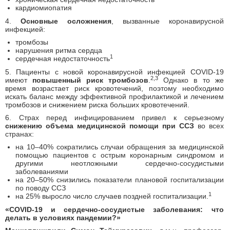
кардиомиопатия
4.
Основные осложнения
, вызванные коронавирусной
инфекцией:
тромбозы
нарушения ритма сердца
1
сердечная недостаточность
5. Пациенты с новой коронавирусной инфекцией COVID-19
2,3
имеют
повышенный риск тромбозов
.
Однако в то же
время возрастает риск кровотечений, поэтому необходимо
искать баланс между эффективной профилактикой и лечением
тромбозов и снижением риска больших кровотечений.
6. Страх перед инфицированием привел к серьезному
снижению объема медицинской помощи при ССЗ
во всех
странах:
на 10–40% сократились случаи обращения за медицинской
помощью пациентов с острым коронарным синдромом и
другими неотложными сердечно-сосудистыми
заболеваниями
на
20–50% снизились показатели плановой госпитализации
по поводу ССЗ
1
на 25% выросло число случаев поздней госпитализации.
«COVID-19 и сердечно-сосудистые заболевания: что
делать в условиях пандемии?»