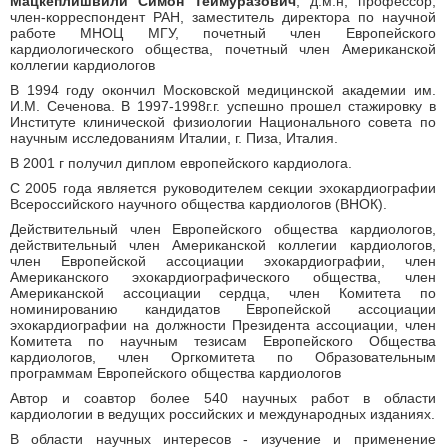
Мацкеплишвили Симон Теймуразович
, д.м.н, профессор,
член-корреспондент РАН, заместитель директора по научной
работе МНОЦ МГУ, почетный член Европейского
кардиологического общества, почетный член Американской
коллегии кардиологов
В 1994 году окончил Московской медицинской академии им.
И.М. Сеченова. В 1997-1998г.г. успешно прошел стажировку в
Институте клинической физиологии Национального совета по
научным исследованиям Италии, г. Пиза, Италия.
В 2001 г получил диплом европейского кардиолога.
С 2005 года является руководителем секции эхокардиографии
Всероссийского научного общества кардиологов (ВНОК).
Действительный член Европейского общества кардиологов,
действительный член Американской коллегии кардиологов,
член Европейской ассоциации эхокардиографии, член
Американского эхокардиографического общества, член
Американской ассоциации сердца, член Комитета по
номинированию кандидатов Европейской ассоциации
эхокардиографии на должности Президента ассоциации, член
Комитета по научным тезисам Европейского Общества
кардиологов, член Оргкомитета по Образовательным
программам Европейского общества кардиологов
Автор и соавтор более 540 научных работ в области
кардиологии в ведущих российских и международных изданиях.
В области научных интересов - изучение и применение