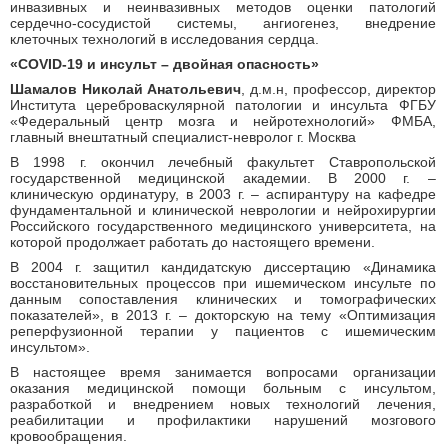
инвазивных и неинвазивных методов оценки патологий
сердечно-сосудистой системы, ангиогенез, внедрение
клеточных технологий в исследования сердца.
«COVID-19 и инсульт – двойная опасность»
Шамалов Николай Анатольевич
, д.м.н, профессор, директор
Института цереброваскулярной патологии и инсульта ФГБУ
«Федеральный центр мозга и нейротехнологий» ФМБА,
главный внештатный специалист-невролог г. Москва
В 1998 г. окончил лечебный факультет Ставропольской
государственной медицинской академии. В 2000 г. –
клиническую ординатуру, в 2003 г. – аспирантуру на кафедре
фундаментальной и клинической неврологии и нейрохирургии
Российского государственного медицинского университета, на
которой продолжает работать до настоящего времени.
В 2004 г. защитил кандидатскую диссертацию «Динамика
восстановительных процессов при ишемическом инсульте по
данным сопоставления клинических и томографических
показателей», в 2013 г. – докторскую на тему «Оптимизация
реперфузионной терапии у пациентов с ишемическим
инсультом».
В настоящее время занимается вопросами организации
оказания медицинской помощи больным с инсультом,
разработкой и внедрением новых технологий лечения,
реабилитации и профилактики нарушений мозгового
кровообращения.