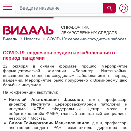
СПРАВОЧНИК
ЛЕКАРСТВЕННЫХ СРЕДСТВ
Видаль
Новости
COVID-19: сердечно-сосудистые заболева
COVID-19: сердечно-сосудистые заболевания в
период пандемии
22 октября в онлайн формате прошло мероприятие
фармацевтической компании «Берингер Ингельхайм»,
посвященное сердечно-сосудистым заболеваниям в период
пандемии
.
Мероприятие было приурочено к Всемирному дню
борьбы с инсультом.
На конференции выступили:
Николай Анатольевич Шамалов
, д.м.н, профессор,
директор Института цереброваскулярной патологии и
инсульта ФГБУ «Федеральный центр мозга и
нейротехнологий» ФМБА, главный внештатный специалист-
невролог г. Москва.
Симон Теймуразович Мацкеплишвили
, д.м.н, профессор,
член-корреспондент РАН, заместитель директора по