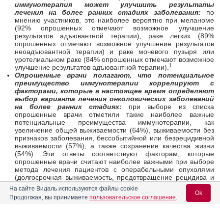
иммунотерапия может улучшить результаты
лечения на более ранних стадиях заболевания:
по
мнению участников, это наиболее вероятно при меланоме
(92% опрошенных отмечают возможное улучшение
результатов адъювантной терапии), раке легких (89%
опрошенных отмечают возможное улучшение результатов
неоадъювантной терапии) и раке мочевого пузыря или
уротелиальном раке (84% опрошенных отмечают возможное
1
улучшение результатов адъювантной терапии).
Опрошенные врачи полагают, что потенциальное
преимущество иммунотерапии коррелируют с
факторами, которые в настоящее время определяют
выбор варианта лечения онкологических заболеваний
на более ранних стадиях:
при выборе из списка
опрошенные врачи отметили такие наиболее важные
потенциальные преимущества иммунотерапии, как
увеличение общей выживаемости (64%), выживаемости без
признаков заболевания, бессобытийной или безрецидивной
выживаемости (57%), а также сохранение качества жизни
(54%). Эти ответы соответствуют факторам, которые
опрошенные врачи считают наиболее важными при выборе
метода лечения пациентов с операбельными опухолями
(долгосрочная выживаемость, предотвращение рецидива и
качество жизни).
На сайте Видаль используются файлы cookie
Опрошенные врачи назвали потребность в
Ok
Продолжая, вы принимаете
пользовательское соглашение
.
дополнительных данных основным препятствием для
применения иммунотерапии для лечения
онкологических заболеваний на более ранних стадиях: