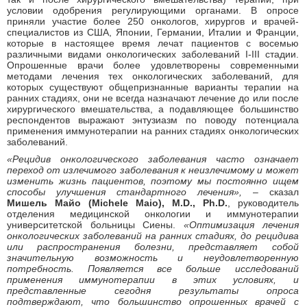
условии одобрения регулирующими органами. В опросе
приняли участие более 250 онкологов, хирургов и врачей-
специалистов из США, Японии, Германии, Италии и Франции,
которые в настоящее время лечат пациентов с восемью
различными видами онкологических заболеваний I-III стадии.
Опрошенные врачи более удовлетворены современными
методами лечения тех онкологических заболеваний, для
которых существуют общепризнанные варианты терапии на
ранних стадиях, они не всегда назначают лечение до или после
хирургического вмешательства, а подавляющее большинство
респондентов выражают энтузиазм по поводу потенциала
применения иммунотерапии на ранних стадиях онкологических
заболеваний.
«Рецидив онкологического заболевания часто означает
переход от излечимого заболевания к неизлечимому и может
изменить жизнь пациентов, поэтому мы постоянно ищем
способы улучшения стандартного лечения»,
– сказал
Мишель Майо (Michele Maio), M.D., Ph.D.
, руководитель
отделения медицинской онкологии и иммунотерапии
университетской больницы Сиены.
«Оптимизация лечения
онкологических заболеваний на ранних стадиях, до рецидива
или распространения болезни, представляет собой
значительную возможность и неудовлетворенную
потребность. Появляется все больше исследований
применения иммунотерапии в этих условиях, и
представленные сегодня результаты опроса
подтверждают, что большинство опрошенных врачей с