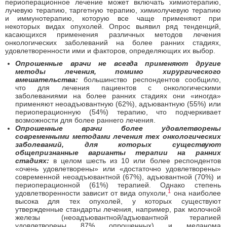
периоперационное лечение может включать химиотерапию,
лучевую терапию, таргетную терапию, химиолучевую терапию
и иммунотерапию, которую все чаще применяют при
некоторых видах опухолей. Опрос выявил ряд тенденций,
касающихся применения различных методов лечения
онкологических заболеваний на более ранних стадиях,
удовлетворенности ими и факторов, определяющих их выбор.
Опрошенные врачи не всегда применяют другие
методы лечения, помимо хирургического
вмешательства:
большинство респондентов сообщило,
что для лечения пациентов с онкологическими
заболеваниями на более ранних стадиях они «иногда»
применяют неоадъювантную (62%), адъювантную (55%) или
периоперационную (54%) терапию, что подчеркивает
возможности для более раннего лечения.
Опрошенные врачи более удовлетворены
современными методами лечения тех онкологических
заболеваний, для которых существуют
общепризнанные варианты
терапии на ранних
стадиях:
в целом шесть из 10 или более респондентов
«очень удовлетворены» или «достаточно удовлетворены»
современной неоадъювантной (67%), адъювантной (70%) и
периоперационной (61%) терапией. Однако степень
1
удовлетворенности зависит от вида опухоли,
она наиболее
высока для тех опухолей, у которых существуют
утвержденные стандарты лечения, например, рак молочной
железы (неоадъювантной/адъювантной терапией
удовлетворены 87% опрошенных) и меланома