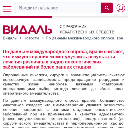
СПРАВОЧНИК
ЛЕКАРСТВЕННЫХ СРЕДСТВ
Видаль
Новости
По данным международного опроса, врачи 
По данным международного опроса, врачи считают,
что иммунотерапия может улучшить результаты
лечения различных видов онкологических
заболеваний на более ранних стадиях
Опрошенные онкологи, хирурги и врачи-специалисты считают
долгосрочную выживаемость, предотвращение рецидивов и
качество жизни наиболее важными факторами,
определяющими выбор метода лечения до и/или после
оперативного вмешательства.
По данным международного опроса врачей, большинство
участников ожидает, что иммунотерапия улучшит результаты
лечения пациентов с ранними стадиями онкологических
заболеваний при ее применении в качестве адъювантной
(после хирургического вмешательства), неоадъювантной (до
хирургического вмешательства) и периоперационной (как до,
так и после хирургического вмешательства) терапии, при