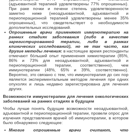
(адъювантной терапией удовлетворены 77% опрошенных).
При раке почки и печени степень удовлетворенности
заметно ниже (неоадъювантной, адъювантной и
периоперационной терапией удовлетворены менее 35%
опрошенных), что свидетельствует о необходимости
дополнительных исследований.
Опрошенные врачи применяют иммунотерапию на
ранних стадиях заболевания (либо в качестве
зарегистрированной терапии, либо в рамках
клинических исследований), но не так часто, как
другие методы лечения:
в настоящее время респонденты
отмечают бόльший опыт применения химиотерапии (85%,
86% и 73% для неоадъювантной, адъювантной и
периоперационной терапии, соответственно), чем
иммунотерапии (48%, 65% и 39%, соответственно).
Вероятно, это связано с тем, что иммунотерапия до сих пор
является экспериментальным методом лечения при одних
опухолях и лишь недавно зарегистрирована для лечения
других.
Возможности иммунотерапии для лечения онкологических
заболеваний на ранних стадиях в будущем
Чтобы лучше понять будущие возможности неоадъювантной,
адъювантной и периоперационной терапии, провели опрос для
изучения представления врачей об иммунотерапии, в котором
было обнаружено следующее:
Многие опрошенные врачи считают, что