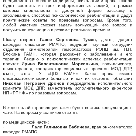
специалистов в области медицины, психологии и права. Школа
будет состоять из трех информативных лекций, в рамках
которых специалисты в доступной форме расскажу о
заболевании, способах психологической реабилитации и дадут
практические советы по правовым вопросам. Кроме того,
любой участник сможет задать волнующий его вопрос и
получить консультацию в режиме реального времени.
Школу откроет
Гаяне Сергеевна Тумян,
д.м.н., доцент
кафедры онкологии РМАПО, ведущий научный сотрудник
отделения химиотерапии гемобластозов РОНЦ им. Н.Н.
Блохина РАМН, которая расскажет о заболевании и его
терапии. Лекцию о психологических аспектах реабилитации
прочтет
Ирина Валентиновна Морковкина
, врач-психиатр,
психотерапевт, координатор социальных проектов МОД ДПР,
к.м.н., с.н.с. ГУ «ЦПЗ РАМН». Какие права имеют
онкогематологические больные и как их отстоять, объяснит
Николай Петрович Дронов
председатель исполнительного
комитета МОД ДПР, заместитель исполнительного директора
НП «РПНЖ» по правовым вопросам.
В ходе онлайн-трансляции также будет вестись консультация в
чате. На вопросы участников ответят:
по медицинской части:
·
Лали Галимовна Бабичева,
врач онкогематолог,
кафедра РМАПО;