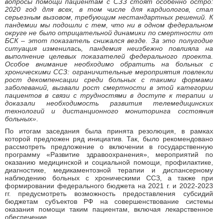
вопросы помощи пациентам с СЗЗ стоят особенно остро:
2020 год для всех, в том числе для кардиологов, стал
серьезным вызовом, требующим нестандартных решений. К
пандемии мы подошли с тем, что ни в одном федеральном
округе не было отрицательной динамики по смертности от
БСК – этот показатель снижался везде. За это полугодие
ситуация изменилась, пандемия неизбежно повлияла на
выполнение целевых показателей федерального проекта.
Особое внимание необходимо обратить на больных с
хроническими ССЗ: ограничительные мероприятия повлекли
рост декомпенсации среди больных с такими формами
заболеваний, вызвали рост смертности в этой категории
пациентов в связи с трудностями в доступе к терапии и
доказали необходимость развития телемедицинских
технологий и дистанционного мониторинга состояния
больных»
.
По итогам заседания была принята резолюция, в рамках
которой предложен ряд инициатив. Так, было рекомендовано
рассмотреть предложение о включении в государственную
программу «Развитие здравоохранения», мероприятий по
оказанию медицинской и социальной помощи, профилактике,
диагностике, медикаментозной терапии и диспансерному
наблюдению больных с хроническими ССЗ, а также при
формировании федерального бюджета на 2021 г. и 2022-2023
гг. предусмотреть возможность предоставления субсидий
бюджетам субъектов РФ на совершенствование системы
оказания помощи таким пациентам, включая лекарственное
обеспечение.