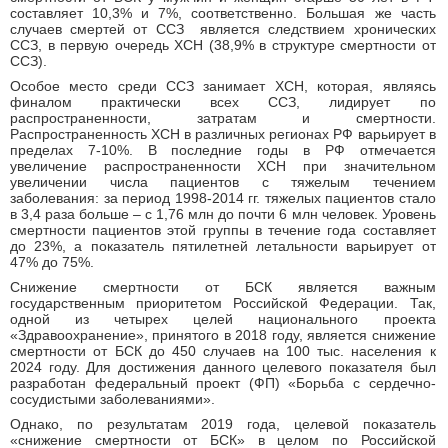
составляет 10,3% и 7%, соответственно. Большая же часть
случаев смертей от ССЗ является следствием хронических
ССЗ, в первую очередь ХСН (38,9% в структуре смертности от
ССЗ).
Особое место среди ССЗ занимает ХСН, которая, являясь
финалом практически всех ССЗ, лидирует по
распространенности, затратам и смертности.
Распространенность ХСН в различных регионах РФ варьирует в
пределах 7-10%. В последние годы в РФ отмечается
увеличение распространенности ХСН при значительном
увеличении числа пациентов с тяжелым течением
заболевания: за период 1998-2014 гг. тяжелых пациентов стало
в 3,4 раза больше – с 1,76 млн до почти 6 млн человек. Уровень
смертности пациентов этой группы в течение года составляет
до 23%, а показатель пятилетней летальности варьирует от
47% до 75%.
Снижение смертности от БСК является важным
государственным приоритетом Российской Федерации. Так,
одной из четырех целей национального проекта
«Здравоохранение», принятого в 2018 году, является снижение
смертности от БСК до 450 случаев на 100 тыс. населения к
2024 году. Для достижения данного целевого показателя был
разработан федеральный проект (ФП) «Борьба с сердечно-
сосудистыми заболеваниями».
Однако, по результатам 2019 года, целевой показатель
«снижение смертности от БСК» в целом по Российской