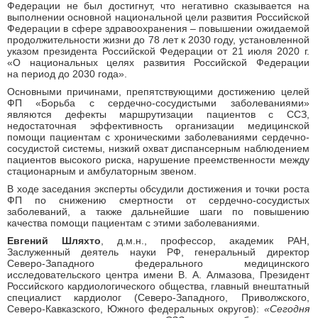
Федерации не был достигнут, что негативно сказывается на
выполнении основной национальной цели развития Российской
Федерации в сфере здравоохранения – повышении ожидаемой
продолжительности жизни до 78 лет к 2030 году, установленной
указом президента Российской Федерации от 21 июля 2020 г.
«О национальных целях развития Российской Федерации
на период до 2030 года».
Основными причинами, препятствующими достижению целей
ФП «Борьба с сердечно-сосудистыми заболеваниями»
являются дефекты маршрутизации пациентов с ССЗ,
недостаточная эффективность организации медицинской
помощи пациентам с хроническими заболеваниями сердечно-
сосудистой системы, низкий охват диспансерным наблюдением
пациентов высокого риска, нарушение преемственности между
стационарным и амбулаторным звеном.
В ходе заседания эксперты обсудили достижения и точки роста
ФП по снижению смертности от сердечно-сосудистых
заболеваний, а также дальнейшие шаги по повышению
качества помощи пациентам с этими заболеваниями.
Евгений Шляхто
, д.м.н., профессор, академик РАН,
Заслуженный деятель науки РФ, генеральный директор
Северо-Западного федерального медицинского
исследовательского центра имени В. А. Алмазова, Президент
Российского кардиологического общества, главный внештатный
специалист кардиолог (Северо-Западного, Приволжского,
Северо-Кавказского, Южного федеральных округов):
«Сегодня