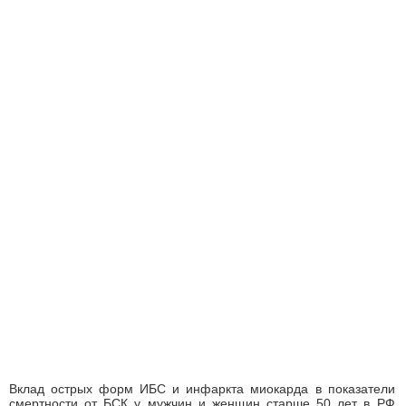
Вклад острых форм ИБС и инфаркта миокарда в показатели
смертности от БСК у мужчин и женщин старше 50 лет в РФ