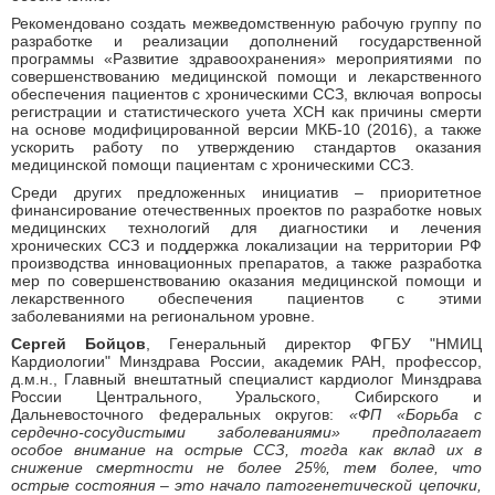
Рекомендовано создать межведомственную рабочую группу по
разработке и реализации дополнений государственной
программы «Развитие здравоохранения» мероприятиями по
совершенствованию медицинской помощи и лекарственного
обеспечения пациентов с хроническими ССЗ, включая вопросы
регистрации и статистического учета ХСН как причины смерти
на основе модифицированной версии МКБ-10 (2016), а также
ускорить работу по утверждению стандартов оказания
медицинской помощи пациентам с хроническими ССЗ.
Среди других предложенных инициатив – приоритетное
финансирование отечественных проектов по разработке новых
медицинских технологий для диагностики и лечения
хронических ССЗ и поддержка локализации на территории РФ
производства инновационных препаратов, а также разработка
мер по совершенствованию оказания медицинской помощи и
лекарственного обеспечения пациентов с этими
заболеваниями на региональном уровне.
Сергей Бойцов
, Генеральный директор ФГБУ "НМИЦ
Кардиологии" Минздрава России, академик РАН, профессор,
д.м.н., Главный внештатный специалист кардиолог Минздрава
России Центрального, Уральского, Сибирского и
Дальневосточного федеральных округов:
«ФП «Борьба с
сердечно-сосудистыми заболеваниями» предполагает
особое внимание на острые ССЗ, тогда как вклад их в
снижение смертности не более 25%, тем более, что
острые состояния – это начало патогенетической цепочки,