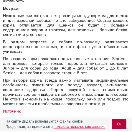
активность.
Возраст
Некоторые считают, что нет разницы между кормом для щенка
и для взрослой собаки, но это заблуждение. Состав каждого
корма отличается: для щенков он будет с большим
содержанием жиров и глюкозы, для пожилых – больше белка,
клетчатки и углеводов.
В разном возрасте у собаки по-разному развивается
пищеварительная система, и этот факт нужно обязательно
учитывать.
По возрасту корм разделяют на 4 основные категории: Starter –
для щенков, которые только перестали питаться молоком,
Junior – для собак до года, Adult – для собак от 1 до 8 лет,
Senior – для собак в возрасте старше 8 лет.
При выборе корма всегда важно учитывать индивидуальные
особенности животного: его породу, возраст, активность,
состояние здоровья. Перед покупкой надо внимательно
прочитать состав и выбрать наиболее оптимальный для собаки.
Не стоит экономить на корме, поскольку рано или поздно это
может привести к проблемам со здоровьем питомца.
Источник
03.04.2023
На сайте Видаль используются файлы cookie
Поделиться
Ok
Продолжая, вы принимаете
пользовательское соглашение
.