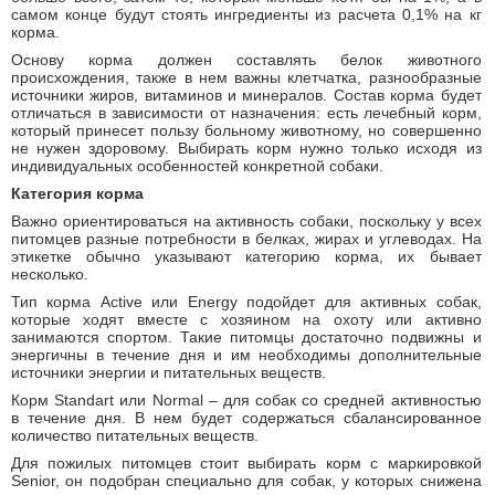
самом конце будут стоять ингредиенты из расчета 0,1% на кг
корма.
Основу корма должен составлять белок животного
происхождения, также в нем важны клетчатка, разнообразные
источники жиров, витаминов и минералов. Состав корма будет
отличаться в зависимости от назначения: есть лечебный корм,
который принесет пользу больному животному, но совершенно
не нужен здоровому. Выбирать корм нужно только исходя из
индивидуальных особенностей конкретной собаки.
Категория корма
Важно ориентироваться на активность собаки, поскольку у всех
питомцев разные потребности в белках, жирах и углеводах. На
этикетке обычно указывают категорию корма, их бывает
несколько.
Тип корма Active или Energy подойдет для активных собак,
которые ходят вместе с хозяином на охоту или активно
занимаются спортом. Такие питомцы достаточно подвижны и
энергичны в течение дня и им необходимы дополнительные
источники энергии и питательных веществ.
Корм Standart или Normal – для собак со средней активностью
в течение дня. В нем будет содержаться сбалансированное
количество питательных веществ.
Для пожилых питомцев стоит выбирать корм с маркировкой
Senior, он подобран специально для собак, у которых снижена