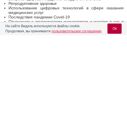
Репродуктивное здоровье
Использование цифровых технологий в сфере оказания
медицинских услуг
Последствия пандемии Covid-19
Отношение к экологическим инициативам и участие в них и
др.
На сайте Видаль используются файлы cookie
Ok
Продолжая, вы принимаете
пользовательское соглашение
.
Все данные будут раскрыты для общественности до конца 2024
года.
13.09.2024
Поделиться
Вход для специалистов
E-mail учетной записи Vidal:
0
0
Пароль:
НИЖФАРМ группа компаний
← Предыдущая
Следующая →
Читать далее
Регистрация
Забыли пароль?
Вас может заинтересовать