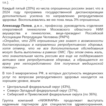
т.п.).
Каждый пятый (20%) из числа опрошенных россиян знает, что в
2024 году программа государственной диспансеризации
дополнительно усилена по направлению репродуктивное
здоровье. Воспользовались же ею пока лишь 3% опрошенных.
Александр Попов
, д.м.н., профессор, руководитель отделения
оперативной гинекологии Московского областного НИИ
акушерства и гинекологии, вице-президент Российской
Ассоциации Репродукции Человека (РАРЧ)
«Отрадно, что 20% опрошенных уже знают о возможности
диспансеризации в направлении репродуктивного здоровья,
хотя отмечу, что не все дополнительные обследования
могут быть выполнены в рамках ОМС. При этом очень жаль,
что значительная часть россиян все еще не поддерживает
активно свое репродуктивное здоровье, а обращается ко
врачу уже непосредственно для получения медицинской
помощи».
В топ-3 макрорегиона РФ, в которых доступность медицинских
услуг по вопросам репродуктивного здоровья находится на
хорошем уровне, вошли
Центральный федеральный округ (43%),
Северо-Западный федеральный округ (37%),
Сибирский и Приволжский федеральные округа (по 36%).
Группа компаний «НИЖФАРМ» продолжает выступать
надежным партнером для специалистов здравоохранения,