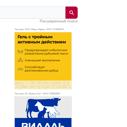
Расширенный поиск
Реклама. ООО «Мерц Фарма», ИНН 771
4689244
Реклама. АО "Видаль Рус", ИНН 772
8043605