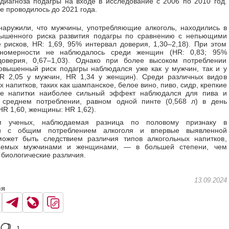
 диагноза подагры на входе в исследование с 2006 по 2010 год.
 проводилось до 2021 года.
аружили, что мужчины, употребляющие алкоголь, находились в
вышенного риска развития подагры по сравнению с непьющими
 рисков, HR: 1,69, 95% интервал доверия, 1,30–2,18). При этом
ономерности не наблюдалось среди женщин (HR: 0,83; 95%
доверия, 0,67–1,03). Однако при более высоком потреблении
овышенный риск подагры наблюдался уже как у мужчин, так и у
R 2,05 у мужчин, HR 1,34 у женщин). Среди различных видов
 напитков, таких как шампанское, белое вино, пиво, сидр, крепкие
ые напитки наиболее сильный эффект наблюдался для пива и
 среднем потреблении, равном одной пинте (0,568 л) в день
HR 1,60, женщины: HR 1,62).
м ученых, наблюдаемая разница по половому признаку в
ии с общим потреблением алкоголя и впервые выявленной
может быть следствием различия типов алкогольных напитков,
аемых мужчинами и женщинами, — в большей степени, чем
биологические различия.
13.09.2024
ся
1