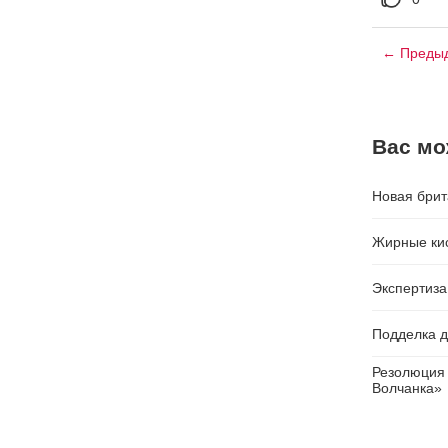
← Предыд
Вас мо
Новая брит
Жирные кис
Экспертиз
Подделка д
Резолюция 
Волчанка»