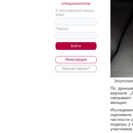
специалистов
E-mail учетной записи
Vidal:
Пароль:
Регистрация
Забыли пароль?
Злоупотре
По данным
журнале „
связывают
женщин.
Исследова
оценивали
частности 
подагры у 
участнико