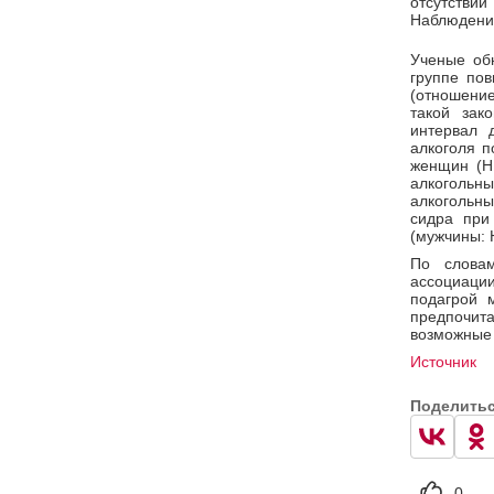
отсутствии
Наблюдение
Ученые обн
группе по
(отношение
такой зак
интервал 
алкоголя п
женщин (H
алкогольных
алкогольн
сидра при
(мужчины: 
По слова
ассоциац
подагрой 
предпочит
возможные 
Источник
Поделить
0