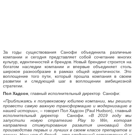
За годы существования Санофи объединила различные
компании и сегодня представляет собой сочетание многих
культур, идентичностей и брендов. Новый брендинг строится на
богатом наследии компании и впервые объединяет столь
широкое разнообразие в рамках общей идентичности. Это
воплощение того пути, который прошла компания в своем
развитии и следующий шаг в воплощении амбициозной
стратегии.
Пол Хадсон
, главный исполнительный директор Санофи:
«Приближаясь к полувековому юбилею компании, мы решили
провести самую важную трансформацию и модернизацию в
нашей истории»,
– говорит Пол Хадсон (Paul Hudson), главный
исполнительный директор Санофи.
«В 2019 году мы
запустили новую стратегию
Play
to
Win
, которая
направлена стимулирование развития инноваций для
производства первых и лучших в своем классе препаратов и
вакцин. Наш новый бренд – это следующий естественный и