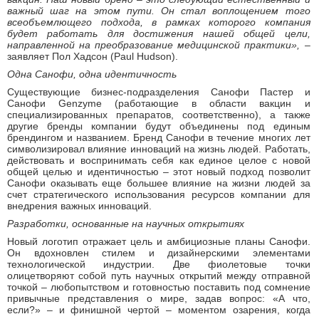
важный шаг на этом пути. Он стал воплощением того
всеобъемлющего подхода, в рамках которого компания
будет работать для достижения нашей общей цели,
направленной на преобразование медицинской практики», –
заявляет Пол Хадсон (Paul Hudson).
Одна Санофи, одна идентичность
Существующие бизнес-подразделения Санофи Пастер и
Санофи Genzyme (работающие в области вакцин и
специализированных препаратов, соответственно), а также
другие бренды компании будут объединены под единым
брендингом и названием. Бренд Санофи в течение многих лет
символизировал влияние инноваций на жизнь людей. Работать,
действовать и воспринимать себя как единое целое с новой
общей целью и идентичностью – этот новый подход позволит
Санофи оказывать еще большее влияние на жизни людей за
счет стратегического использования ресурсов компании для
внедрения важных инноваций.
Разработки, основанные на научных открытиях
Новый логотип отражает цель и амбициозные планы Санофи.
Он вдохновлен стилем и дизайнерскими элементами
технологической индустрии. Две фиолетовые точки
олицетворяют собой путь научных открытий между отправной
точкой – любопытством и готовностью поставить под сомнение
привычные представления о мире, задав вопрос: «А что,
если?» – и финишной чертой – моментом озарения, когда