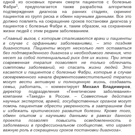
одной из основных причин смерти пациентов с болезнью
1
Фабри
, предполагается также разработка алгоритмов
подтверждения диагноза на ранних стадиях, скрининг
пациентов из групп риска и обмен научными данными. Все это
должно повлиять на сокращение сроков постановки диагноза у
пациентов с болезнью Фабри и, таким образом, на сохранение
жизни людей с этим редким заболеванием.
«Главный вызов, с которым сталкиваются врачи и пациенты
в случае с орфанными заболеваниями, – это поздняя
диагностика. Пациенты могут несколько лет оставаться
без подтвержденного диагноза и необходимого лечения, что
несет за собой потенциальный риск для их жизни. При этом
современная терапия позволяет не только облегчать
симптомы заболеваний, но спасать жизни людей. Это
касается и пациентов с болезнью Фабри, которые в случае
своевременного начала ферментозаместительной терапии
могут вести активную и полноценную жизнь, создавать
семьи, работать
, – комментирует
Михаил Владимиров
,
директор подразделения «Генетические заболевания»
компании «Такеда» в России. –
Совместные действия
научных экспертов, врачей, государственных органов могут
помочь пациентам обрести уверенность в завтрашнем дне
и избежать критического развития болезни. Кроме того,
обмен опытом и научными данными в рамках данного
проекта позволят повысить осведомленность о
заболевании в профессиональном сообществе, что играет
важную роль в сокращении сроков постановки диагноза».