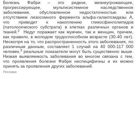
Болезнь Фабри – это редкое, жизнеугрожающее,
прогрессирующее, мультисистемное наследственное
заболевание, обусловленное недостаточностью или
отсутствием лизосомного фермента aльфа-галактозидазы А,
что приводит к накоплению гликосфинголипидов
(патологического субстрата) в клетках различных органов и
2
тканей.
Недуг поражает как мужчин, так и женщин, причем,
как правило, в молодом трудоспособном возрасте (30-40 лет).
Несмотря на то, что распространенность этого заболевания, по
различным данным, составляет 1 случай на 40 000-117 000
3
человек,
реальные показатели могут быть существенно выше.
Низкая выявляемость заболевания во многом связана с тем,
что проявления болезни Фабри неспецифичны и их можно
принять за проявления других заболеваний.
Реклама