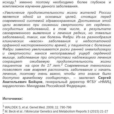
1
исходу,
именно поэтому необходимо более глубокое и
комплексное изучение данного заболевания.
«Увеличение продолжительности жизни жителей России
является одной из основных целей, стоящих перед
современной системой здравоохранения. Достижение этой
цели возможно при снижении смертности от сердечно-
сосудистых заболеваний, в том числе, в результате
своевременного выявления и лечения редких, но тяжелых
заболеваний, таких, как болезнь Фабри. Из-за разнообразия
клинических «масок» заболевания и недостаточной
орфанной настороженности врачей, у пациентов с болезнью
Фабри заметно увеличиваются риски ранней инвалидизации
и смертности: нанося непоправимый ущерб сердечной
мышце, заболевание при отсутствии надлежащего лечения
сокращает ожидаемую продолжительность жизни
2
пациентов на срок до 17 лет.
Современные технологии
позволяют нам вовремя распознать заболевание и начать
лечение, поэтому очень важно, чтобы это знание было
доступно врачебному сообществу»
, – заключил
Сергей
Анатольевич Бойцов
, генеральный директор ФГБУ «НМИЦ
кардиологии» Минздрава Российской Федерации.
Источники:
1
WALDEK S, et al. Genet Med. 2009; 11: 790-796
2
M. Beck et al. / Molecular Genetics and Metabolism Reports 3 (2015) 21-27