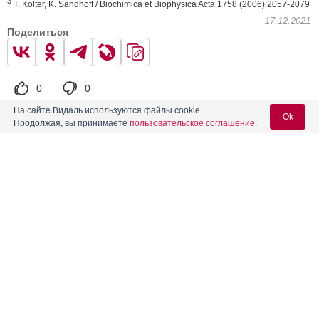
3
T. Kolter, K. Sandhoff / Biochimica et Biophysica Acta 1758 (2006) 2057-2079
17.12.2021
Поделиться
0
0
На сайте Видаль используются файлы cookie
Ok
Продолжая, вы принимаете
пользовательское соглашение
.
Такеда
← Предыдущая
Следующая →
Вход для специалистов
Читать далее
E-mail учетной записи Vidal:
Вас может заинтересовать
Пароль:
Помните о здоровье за праздничным столом
"Сигнальный белок" ревматоидного артрита оказался
эффективным в лечении болезни Альцгеймера