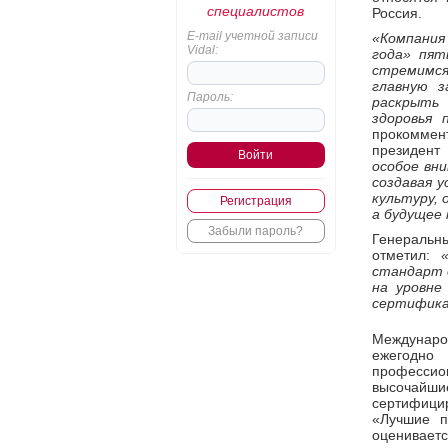
специалистов
Россия.
E-mail учетной записи
«Компани
Vidal:
года» пят
стремимся 
главную з
Пароль:
раскрыть
здоровья 
прокоммен
президент
особое вн
создавая у
культуру, 
Регистрация
а будущее 
Забыли пароль?
Генеральн
отметил:
стандарт 
на уровне
сертифика
Международ
ежегодно
профессио
высочайшие
сертифици
«Лучшие п
оценивает