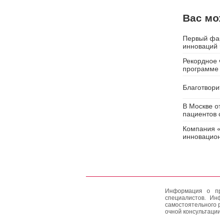
Вас мо
Первый фар
инноваций
Рекордное 
программе
Благотвори
В Москве о
пациентов 
Компания «
инновацион
Информация о пр
специалистов. Ин
самостоятельного 
очной консультации