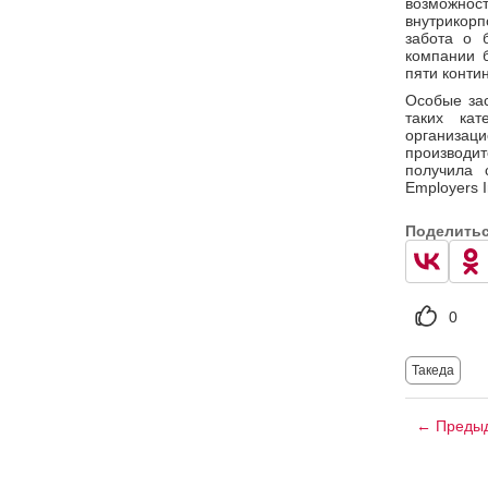
возможно
внутрикорп
забота о 
компании 
пяти конти
Особые за
таких кат
организаци
производи
получила 
Employers I
Поделить
0
Такеда
← Предыд