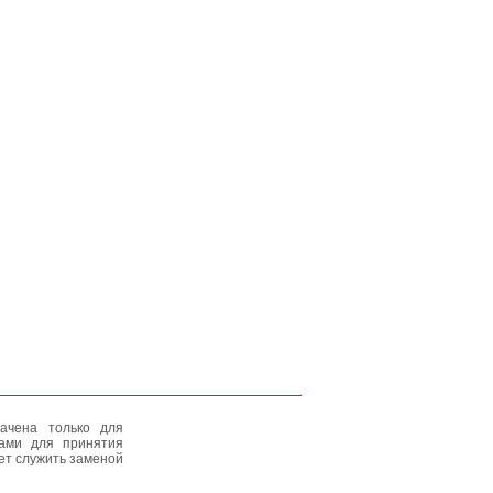
ачена только для
тами для принятия
ет служить заменой