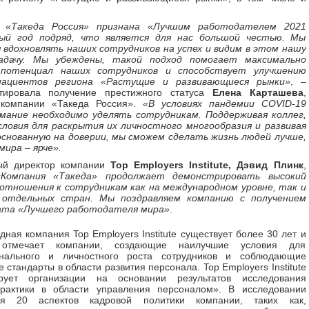
я «Такеда Россия» признана «Лучшим работодателем 2021
ый год подряд, что является для нас большой честью. Мы
вдохновлять наших сотрудников на успех и видим в этом нашу
адачу. Мы убеждены, такой подход помогает максимально
 потенциал наших сотрудников и способствует улучшению
пациентов региона «Растущие и развивающиеся рынки»
, –
тировала получение престижного статуса
Елена Карташева
,
 компании «Такеда Россия».
«В условиях пандемии COVID-19
имание необходимо уделять сотрудникам. Поддерживая коллег,
словия для раскрытия их личностного многообразия и развивая
основанную на доверии, мы сможем сделать жизнь людей лучше,
мира – ярче».
ый директор компании
Top Employers Institute, Дэвид Плинк
,
«Компания «Такеда» продолжает демонстрировать высокий
отношения к сотрудникам как на международном уровне, так и
 отдельных стран. Мы поздравляем компанию с получением
та «Лучшего работодателя мира»
.
ная компания Top Employers Institute существует более 30 лет и
 отмечает компании, создающие наилучшие условия для
нального и личностного роста сотрудников и соблюдающие
 стандарты в области развития персонала. Top Employers Institute
рует организации на основании результатов исследования
рактики в области управления персоналом». В исследовании
ся 20 аспектов кадровой политики компании, таких как,