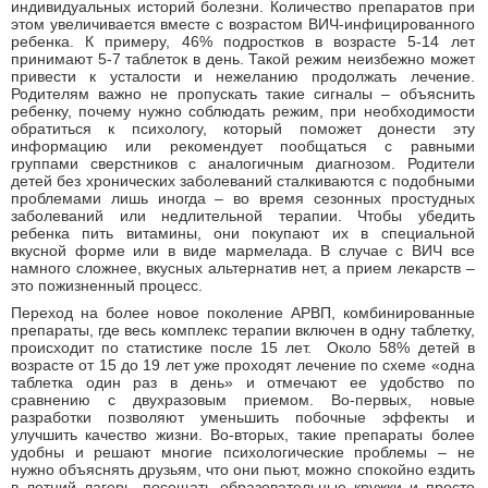
индивидуальных историй болезни. Количество препаратов при
этом увеличивается вместе с возрастом ВИЧ-инфицированного
ребенка. К примеру, 46% подростков в возрасте 5-14 лет
принимают 5-7 таблеток в день. Такой режим неизбежно может
привести к усталости и нежеланию продолжать лечение.
Родителям важно не пропускать такие сигналы – объяснить
ребенку, почему нужно соблюдать режим, при необходимости
обратиться к психологу, который поможет донести эту
информацию или рекомендует пообщаться с равными
группами сверстников с аналогичным диагнозом. Родители
детей без хронических заболеваний сталкиваются с подобными
проблемами лишь иногда – во время сезонных простудных
заболеваний или недлительной терапии. Чтобы убедить
ребенка пить витамины, они покупают их в специальной
вкусной форме или в виде мармелада. В случае с ВИЧ все
намного сложнее, вкусных альтернатив нет, а прием лекарств –
это пожизненный процесс.
Переход на более новое поколение АРВП, комбинированные
препараты, где весь комплекс терапии включен в одну таблетку,
происходит по статистике после 15 лет. Около 58% детей в
возрасте от 15 до 19 лет уже проходят лечение по схеме «одна
таблетка один раз в день» и отмечают ее удобство по
сравнению с двухразовым приемом. Во-первых, новые
разработки позволяют уменьшить побочные эффекты и
улучшить качество жизни. Во-вторых, такие препараты более
удобны и решают многие психологические проблемы – не
нужно объяснять друзьям, что они пьют, можно спокойно ездить
в летний лагерь, посещать образовательные кружки и просто