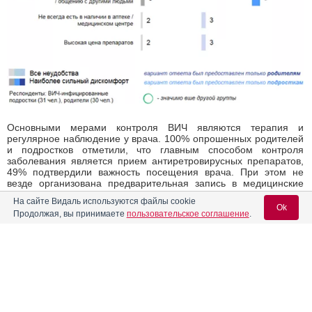
Основными мерами контроля ВИЧ являются терапия и
регулярное наблюдение у врача. 100% опрошенных родителей
и подростков отметили, что главным способом контроля
заболевания является прием антиретровирусных препаратов,
49% подтвердили важность посещения врача. При этом не
везде организована предварительная запись в медицинские
учреждения, врачи-инфекционисты часто меняются, не всегда
На сайте Видаль используются файлы cookie
возможно наладить контакт и получить необходимую
Ok
Продолжая, вы принимаете
пользовательское соглашение
.
информацию по терапии, образу жизни. В некоторых городах
СПИД-центров вовсе нет, поэтому родители с детьми тратят 3-4
часа на дорогу в одну сторону. Консультациям с психологом
значение придают лишь 8% опрошенных – обращаются, чаще
Вход для специалистов
всего, из-за чувства вины перед ребенком, а также за помощью,
чтобы правильно рассказать подростку о его ВИЧ-статусе.
Исследование показало, что со всеми проблемами родители и
E-mail учетной записи Vidal:
дети, получающие психологическую поддержку, справляются
лучше и спокойнее, нежели те, кто не прибегают к помощи