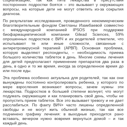
посторонних подростки боятся – это вызывает у окружающих
вопросы, на которые дети не могут ответить из-за сокрытия
диагноза.
По результатам исследования, проведенного некоммерческим
благотворительным фондом Светланы Изамбаевой совместно
с международной компанией IPSOS при поддержке
биофармацевтической компании Gilead Sciences, 59%
опрошенных подростков с ВИЧ и их родителей отметили, что
испытывают те или иные сложности, связанные с
антиретровирусной терапией (АРВП). Основная проблема,
которую выделяют респонденты, – необходимость приема
большого количества таблеток в день. Многие схемы лечения
для детей предполагают применение препаратов два раза в
день, в одно и то же время, иногда за определенное время до
или после еды.
Эта проблема особенно актуальна для родителей, так как они
вынуждены постоянно контролировать ребенка, у которого по
мере взросления возникают вопросы, зачем нужны эти
лекарства. Подростков в большей степени волнует, что могут
подумать окружающие и как планировать свой день, чтобы не
пропустить прием таблеток. Все это вызывает тревогу и не дает
расслабиться. По факту ВИЧ+ часто лишены определенной
свободы и не могут жить обычной жизнью, так как все
подчинено графику лечения: в выходные приходится рано
вставать, вечером нужно вовремя вернуться домой – и так
каждый день.