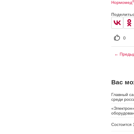
Нормомед
Поделить
0
← Предыд
Вас мо
Главный са
среди росс
«Электрон»
оборудова
Состоится 