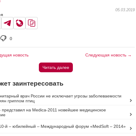
®
05.03.2019
ся
0
ущая новость
Следующая новость →
Читать далее
жет заинтересовать
нитарный врач России не исключает угрозы заболеваемости
иян гриппом птиц
 представил на Medica-2011 новейшее медицинское
ние
10-й – юбилейный – Международный форум «MedSoft – 2014»