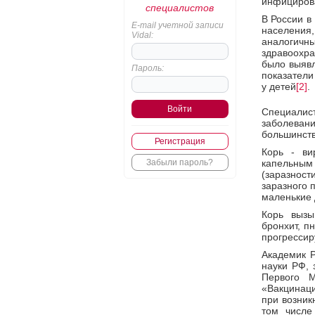
инфициров
специалистов
В России в
E-mail учетной записи
населения,
Vidal:
аналогичн
здравоохра
было выявл
Пароль:
показатели
у детей
[2]
.
Специалис
заболеван
большинств
Регистрация
Корь - ви
Забыли пароль?
капельны
(заразнос
заразного 
маленькие 
Корь вызы
бронхит, п
прогрессир
Академик Р
науки РФ, 
Первого М
«Вакцинац
при возник
том числе