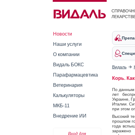
СПРАВОЧН
ЛЕКАРСТВ
Новости
Препа
Наши услуги
Специ
О компании
Видаль БОКС
Видаль
Парафармацевтика
Корь. Как
Ветеринария
По данным 
лет беспр
Калькуляторы
Украине, Г
Италии. Си
МКБ-11
при этом о
Внедрение ИИ
Высокий те
прошлом го
года вспыш
заражено
Вход для