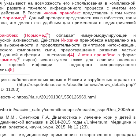
я указывают на возможность его использования в комплексной
ри развитии тяжелого инфекционного процесса с учетом его
 действия. В России
инозин пранобекс
представлен в том числе
®
м
Нормомед
. Данный препарат представлен как в таблетках, так и
опа, что делает его удобным для применения в педиатрической
®
анобекс
(
Нормомед
) обладает иммуномодулирующей и
усной активностью. Действие
Инозина
пранобекса направлено на
е выраженности и продолжительности симптомов интоксикации,
ческого компонента сыпи, предотвращение развития частых
й данной инфекции – пневмонии
[4]
.
Инозин пранобекс
в форме
®
ормомед
сироп) используется также для лечения опасного
ия коревой инфекции – подострого склерозирующего
лита
[5]
.
ии с заболеваемостью корью в России и зарубежных странах от
 (http://rospotrebnadzor.ru/about/info/news/news_details.php?
D=11283)
ости»: https://ria.ru/20190130/1550126969.html
.who.int/vaccine_safety/committee/topics/measles_sspe/Dec_2005/ru/
а М.М., Смеликов Я.А. Диагностика и лечение кори у детей в
демической вспышки в 2014-2015 годы //Universum: Медицина и
я: электрон, научн. журн. 2015. № 12 (23).
ция по медицинскому применению лекарственного препарата