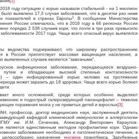
ания
[1]
.
 2018 году ситуацию с корью называли стабильной - на 1 миллион
 было выявлено 17,3 случая заболевания, что в десятки раз ниже
1
ых показателей в странах Европы
. В сообщении Министерства
нения России отмечалось, что в 2018 году в 66 регионах России
ено порядка 2 538 случаев кори, что почти в три раза превысило
 заболеваемости 2017 года. Чаще всего опасный вирус выявлялся
ты ведомства подчеркивают, что широкому распространению
ия в России препятствует массовая вакцинация населения, а
о выявленных случаев являются “завозными”.
русное инфекционное заболевание, передающееся воздушно-
м путем и обладающее высокой степенью контгагиозности
ти) – один инфицированный корью человек на протяжении
периода может заразить до 18 здоровых. Чаще всего корью болеют
дети.
вает много осложнений, среди которых особенно выделяют
невмонию и подострый склерозирующий панэнцефалит – тяжелое
ующее поражения мозга у не привитых детей и взрослых
[3]
.
АН, профессор, доктор медицинских наук, заслуженный деятель
заведующий кафедрой клинической иммунологии и аллергологии
ГМУ им. И.М. Сеченова, Александр Викторович Караулов:
ия является единственным методом профилактики кори. Однако
новении заболевания необходимо и патогенетическое лечение, в
 целесообразно назначение
инозина
пранобекса. Зарубежные