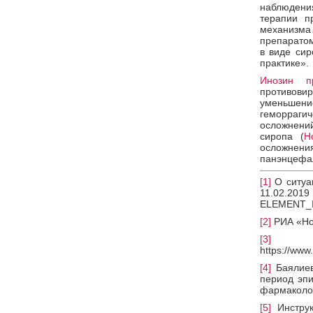
наблюдени
терапии п
механизма
препарато
в виде сир
практике».
Инозин пр
противовир
уменьшени
геморраги
осложнени
сиропа (
Н
осложнен
панэнцефа
[1]
О ситуац
11.02.2019
ELEMENT_I
[2]
РИА «Нов
[3]
https://www
[4]
Баялиев
период эпи
фармакологи
[5]
Инструк