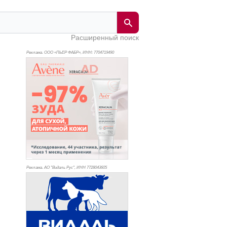
Расширенный поиск
Реклама. ООО «ПЬЕР ФАБР», ИНН: 770
4719490
Реклама. АО "Видаль Рус", ИНН 772
8043605