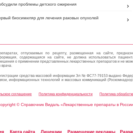
обсудили проблемы детского ожирения
рвый биосимиляр для лечения раковых опухолей
епаратах, отпускаемых по рецепту, размещенная на сайте, предназн
формация, содержащаяся на сайте, не должна использоваться пациен
решения о применении представленных лекарственных препаратов и не мож
 врача.
егистрации средства массовой информации Эл № ФС77-79153 выдано Федер
вязи, информационных технологий и массовых коммуникаций (Роскомнадзор
льское соглашение
Политика конфиденциальности
Политика обработк
opyright
Справочник Видаль «Лекарственные препараты в Росси
©
ия
Карта сайта
Лицензии
Размещение рекламы
Разра