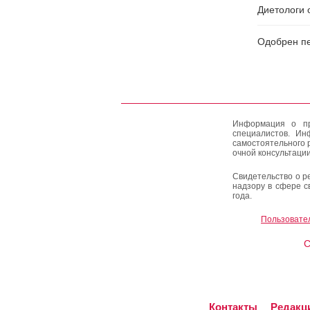
Диетологи 
Одобрен пе
Информация о пр
специалистов. Ин
самостоятельного 
очной консультации
Свидетельство о р
надзору в сфере с
года.
Пользовате
C
Контакты
Редакц