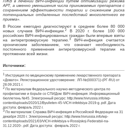
ЛЖВ в лечении ВИЧ-инфекции путем оптимизации режима
АРТ, а именно уменьшения числа принимаемых препаратов с
сохранением эффективности терапии и снижением риска
потенциальных отдаленных последствий многолетнего ее
приема».
В России ежегодно диагностируют в среднем более 80 000
2
новых случаев ВИЧ-инфекции.
В 2020 г. более 100 000
российских ВИЧ-инфицированных граждан были впервые взяты
3
на антиретровирусную терапию.
ВИЧ-инфекция считается
хроническим заболеванием, что означает необходимость
постоянного применения антиретровирусной терапии на
протяжении всей жизни.
Источники:
1
Инструкция по медицинскому применению лекарственного препарата
«Довато». Регистрационное удостоверение: ЛП-№(000371)-(РГ-RU) от
28.09.2021 г.
2
По материалам Федерального научно-методического центра по
профилактике и борьбе со СПИДом: ВИЧ-инфекция. Информационный
бюллетень №45. Электронный ресурс: http://www.hivrussia.info/wp-
content/uploads/2020/12/Byulleten-45-VICH-infektsiya-2019-g..pdf. Дата
доступа: февраль 2022 г.
3
По материалам: Справка ВИЧ-инфекция в Российской Федерации на 31
декабря 2020 г. Электронный ресурс: http://www.hivrussia.info/wp-
content/uploads/2021/03/VICH-infektsiya-v-Rossijskoj-Federatsii-na-
31.12.2020-..pdf. Дата доступа: февраль 2022 г.