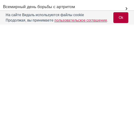
Всемирный день борьбы с артритом
На сайте Видаль используются файлы cookie
Ok
Полис ОМС: нововведения в период пандемии COVID-19
Продолжая, вы принимаете
пользовательское соглашение
.
Новая реальность: как изменится здравоохранение из-за
коронавируса
Вход для специалистов
Реклама
E-mail учетной записи Vidal:
Пароль:
Регистрация
Забыли пароль?