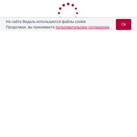
На сайте Видаль используются файлы cookie
Ok
Продолжая, вы принимаете
пользовательское соглашение
.
Вход для специалистов
E-mail учетной записи Vidal:
Пароль:
Регистрация
Забыли пароль?