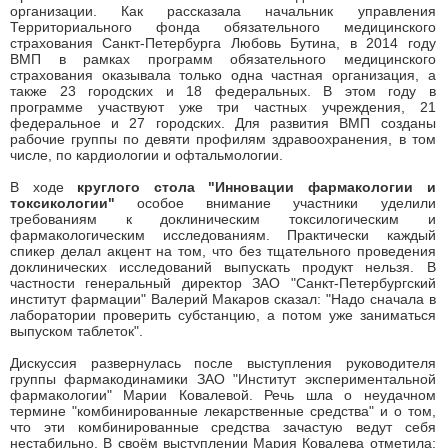
организации. Как рассказала начальник управления
Территориального фонда обязательного медицинского
страхования Санкт-Петербурга Любовь Бутина, в 2014 году
ВМП в рамках программ обязательного медицинского
страхования оказывала только одна частная организация, а
также 23 городских и 18 федеральных. В этом году в
программе участвуют уже три частных учреждения, 21
федеральное и 27 городских. Для развития ВМП созданы
рабочие группы по девяти профилям здравоохранения, в том
числе, по кардиологии и офтальмологии.
В ходе
круглого стола "Инновации фармакологии и
токсикологии"
особое внимание участники уделили
требованиям к доклиническим токсилогическим и
фармакологическим исследованиям. Практически каждый
спикер делал акцент на том, что без тщательного проведения
доклинических исследований выпускать продукт нельзя. В
частности генеральный директор ЗАО "Санкт-Петербургский
институт фармации" Валерий Макаров сказал: "Надо сначала в
лаборатории проверить субстанцию, а потом уже заниматься
выпуском таблеток".
Дискуссия развернулась после выступления руководителя
группы фармакодинамики ЗАО "Институт экспериментальной
фармакологии" Марии Ковалевой. Речь шла о неудачном
термине "комбинированные лекарственные средства" и о том,
что эти комбинированные средства зачастую ведут себя
нестабильно. В своём выступлении Мария Ковалева отметила: