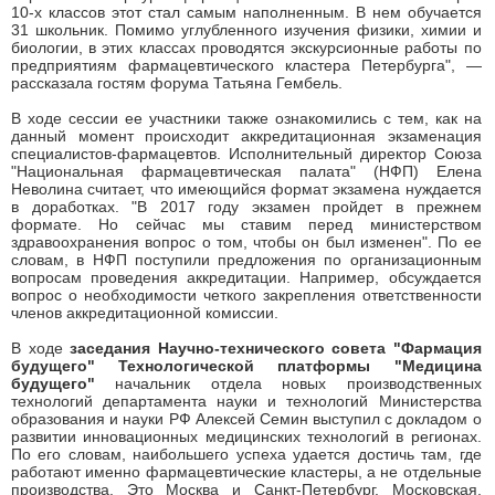
10-х классов этот стал самым наполненным. В нем обучается
31 школьник. Помимо углубленного изучения физики, химии и
биологии, в этих классах проводятся экскурсионные работы по
предприятиям фармацевтического кластера Петербурга", —
рассказала гостям форума Татьяна Гембель.
В ходе сессии ее участники также ознакомились с тем, как на
данный момент происходит аккредитационная экзаменация
специалистов-фармацевтов. Исполнительный директор Союза
"Национальная фармацевтическая палата" (НФП) Елена
Неволина считает, что имеющийся формат экзамена нуждается
в доработках. "В 2017 году экзамен пройдет в прежнем
формате. Но сейчас мы ставим перед министерством
здравоохранения вопрос о том, чтобы он был изменен". По ее
словам, в НФП поступили предложения по организационным
вопросам проведения аккредитации. Например, обсуждается
вопрос о необходимости четкого закрепления ответственности
членов аккредитационной комиссии.
В ходе
заседания Научно-технического совета "Фармация
будущего" Технологической платформы "Медицина
будущего"
начальник отдела новых производственных
технологий департамента науки и технологий Министерства
образования и науки РФ Алексей Семин выступил с докладом о
развитии инновационных медицинских технологий в регионах.
По его словам, наибольшего успеха удается достичь там, где
работают именно фармацевтические кластеры, а не отдельные
производства. Это Москва и Санкт-Петербург, Московская,