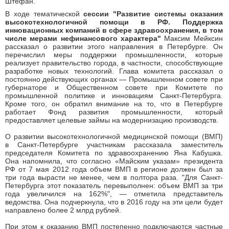
Штефан.
В ходе тематической
сессии "Развитие системы оказания
высокотехнологичной помощи в РФ. Поддержка
инновационных компаний в сфере здравоохранения, в том
числе мерами нефинансового характера"
Максим Мейксин
рассказал о развитии этого направления в Петербурге. Он
перечислил меры поддержки промышленности, которые
реализует правительство города, в частности, способствующие
разработке новых технологий. Глава комитета рассказал о
постоянно действующих органах — Промышленном совете при
губернаторе и Общественном совете при Комитете по
промышленной политике и инновациям Санкт-Петербурга.
Кроме того, он обратил внимание на то, что в Петербурге
работает Фонд развития промышленности, который
предоставляет целевые займы на модернизацию производств.
О развитии высокотехнологичной медицинской помощи (ВМП)
в Санкт-Петербурге участникам рассказала заместитель
председателя Комитета по здравоохранению Яна Кабушка.
Она напомнила, что согласно «Майским указам» президента
РФ от 7 мая 2012 года объем ВМП в регионе должен был за
три года вырасти не менее, чем в полтора раза. "Для Санкт-
Петербурга этот показатель перевыполнен: объем ВМП за три
года увеличился на 162%", — отметила представитель
ведомства. Она подчеркнула, что в 2016 году на эти цели будет
направлено более 2 млрд рублей.
При этом к оказанию ВМП постепенно подключаются частные