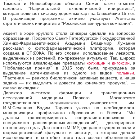
Томская и Новосибирские области. Семин также отметил
важность "Национальной технологической инициативы",
которая включает систему дорожных карт на ближайшие 15 лет.
В реализации программы активно участвуют Агентство
стратегических инициатив и "Российская венчурная компания".
Акцент в ходе круглого стола спикеры сделали на вопросах
образования. Проректор Санкт-Петербургской Государственной
Химико-Фармацевтической Академии Владимир Лужанин
рассказал о фитофармацевтической платформе, которая
создана в СПбХФА. По его словам, использование лекарств,
выделенных из растений, по-прежнему актуально. Так, широко
используются алкалоидные препараты
колхицин
и
дигоксин
, а
"Нобелевская премия" в 2015 году была присуждена за
выделение артемизинина из одного из видов
полыньи
.
"Растения — реактор биологически активных веществ, а наша
задача — их выделить и довести до конечного продукта", —
сказал докладчик.
Директор института фармации и трансляционных
исследований медицины Первого Московского
государственного медицинского университета им.
И.М.Сеченова Вадим Тарасов указал на необходимость
модернизации профильного образования в России. "Мы
должны трансформировать специалиста-провизора в
специалиста трансляционных исследований", — декларировал
он конечную цель. Для этого в МГМУ, где ранее существовали и
фармацевтический факультет и институт, в котором делали
исследования, в сентябре этого года создан объединенный