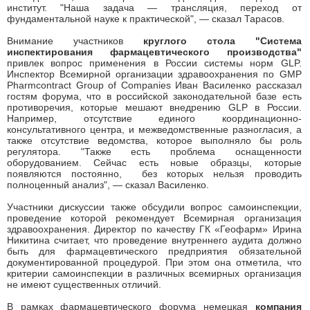
институт. "Наша задача — трансляция, переход от
фундаментальной науке к практической", — сказал Тарасов.
Внимание участников
круглого стола "Система
инспектирования фармацевтического производства"
привлек вопрос применения в России системы норм GLP.
Инспектор Всемирной организации здравоохранения по GMP
Pharmcontract Group of Companies Иван Василенко рассказал
гостям форума, что в российской законодательной базе есть
противоречия, которые мешают внедрению GLP в России.
Например, отсутствие единого координационно-
консультативного центра, и межведомственные разногласия, а
также отсутствие ведомства, которое выполняло бы роль
регулятора. "Также есть проблема оснащенности
оборудованием. Сейчас есть новые образцы, которые
появляются постоянно, без которых нельзя проводить
полноценный анализ", — сказал Василенко.
Участники дискуссии также обсудили вопрос самоинспекции,
проведение которой рекомендует Всемирная организация
здравоохранения. Директор по качеству ГК «Геофарм» Ирина
Никитина считает, что проведение внутреннего аудита должно
быть для фармацевтического предприятия обязательной
документированной процедурой. При этом она отметила, что
критерии самоинспекции в различных всемирных организация
не имеют существенных отличий.
В рамках фармацевтического форума немецкая
компания