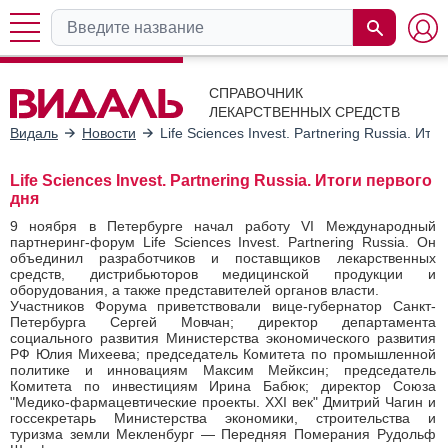
СПРАВОЧНИК
ЛЕКАРСТВЕННЫХ СРЕДСТВ
Видаль
Новости
Life Sciences Invest. Partnering Russia. Ито
Life Sciences Invest. Partnering Russia. Итоги первого
дня
9 ноября в Петербурге начал работу VI Международный
партнеринг-форум Life Sciences Invest. Partnering Russia. Он
объединил разработчиков и поставщиков лекарственных
средств, дистрибьюторов медицинской продукции и
оборудования, а также представителей органов власти.
Участников Форума приветствовали вице-губернатор Санкт-
Петербурга Сергей Мовчан; директор департамента
социального развития Министерства экономического развития
РФ Юлия Михеева; председатель Комитета по промышленной
политике и инновациям Максим Мейксин; председатель
Комитета по инвестициям Ирина Бабюк; директор Союза
"Медико-фармацевтические проекты. XXI век" Дмитрий Чагин и
госсекретарь Министерства экономики, строительства и
туризма земли Мекленбург — Передняя Померания Рудольф