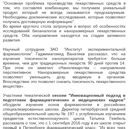
"Основная проблема производства лекарственных средств в
том, что составляя комбинацию, мы получаем уникальный
продукт, который не всегда оказывается предсказуемым.
Необходимы доклинические исследования, которые позволяют
получать достоверную информацию".
Во время круглого стола затронули и вопрос об особенностях
исследований биоаналогов и наноразмерных лекарственных
средств. Оба направления находятся на стадии активного
развития.
Научный сотрудник ЗАО "Институт экспериментальной
фармакологии" Гаджимагомед Ванатиев рассказал, что на
изучение токсичности нанопрепаратов требуется больше
времени, чем для традиционных лекарств: 90 дней против 14.
При этом он заметил: «Нанолекарства – направление
перспективное. Наноразмерные лекарственные средства
позволяют уменьшить дозу, вводимую в организм.
Впоследствии это позволит снизить токсичность лекарственного
вещества».
Участники тематической
сессии "Инновационный подход в
подготовке фармацевтических и медицинских кадров"
обсудили изучение основ фармакологии в российских
специализированных школах. Директор петербургской средней
общеобразовательной школы № 197 с углубленным изучением
предметов естественнонаучного цикла Татьяна Гембель
рассказала о том, что с 1 сентября 2016 году в их школе открыт
первый в Петербурге фармацевтический класс. "Из всех трех