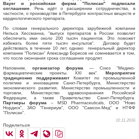
Bayer и российская фирма "Полисан" подписали
соглашение
. Речь идёт о расширении сотрудничества, в
частности, о производстве в Петербурге контрастных веществ и
кардиологического препарата.
По словам генерального директора зарубежной компании
Нильса Хессманна, "выпуск препаратов в России позволит
обеспечить ими около 200 тысяч пациентов. Это поможет
избежать более пяти тысяч инсультов". Договор будет
действовать в течение 10 лет, однако генеральный директор
компании "Полисан" Александр Борисов не сомневается в том,
что после окончания срока соглашение продлят.
Напомним,
организатор форума
— Союз "Медико-
фармацевтические проекты. XXI век".
Мероприятие
традиционно поддерживают
Комитет по промышленной
политике и инновациям Санкт-Петербурга, Министерство
экономического развития, Министерство промышленности и
торговли, Министерство здравоохранения Российской
Федерации, а также Правительство Санкт-Петербурга.
Партнеры форума
– MSD Pharmaceuticals, ООО "Ново
Нордиск", ЗАО "Генериум", ООО "Самсон-Мед" и НТФФ
"Полисан".
10.11.2016
Поделиться