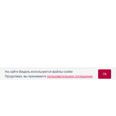
На сайте Видаль используются файлы cookie
Реклама. ООО «Бионорика», ИНН 772
9590470
Ok
Продолжая, вы принимаете
пользовательское соглашение
.
Вход для специалистов
E-mail учетной записи Vidal: